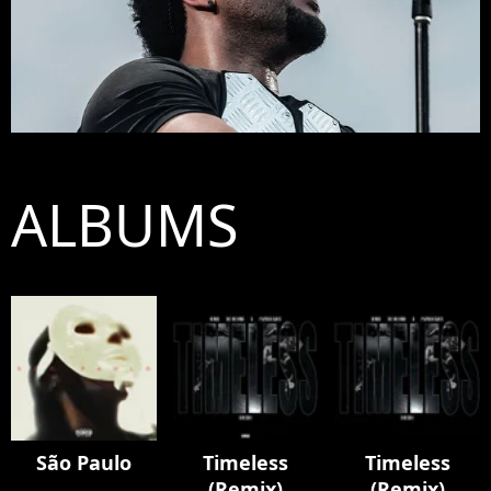
ALBUMS
São Paulo
Timeless
Timeless
(Remix)
(Remix)