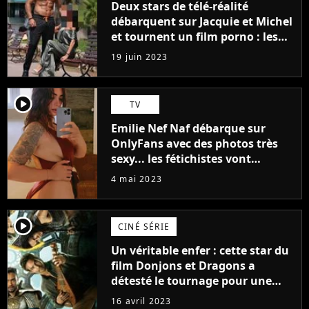
Deux stars de télé-réalité
débarquent sur Jacquie et Michel
et tournent un film porno : les
premières images du tournage
19 juin 2023
(exclu)
player2
TV
Emilie Nef Naf débarque sur
OnlyFans avec des photos très
sexy... les fétichistes vont
prendre leur pied !
4 mai 2023
player2
CINÉ SÉRIE
Un véritable enfer : cette star du
film Donjons et Dragons a
détesté le tournage pour une
raison très spéciale
16 avril 2023