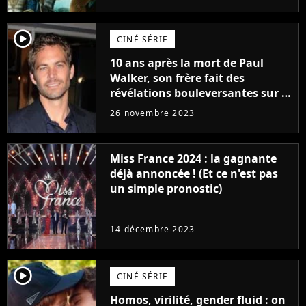
player2
CINÉ SÉRIE
10 ans après la mort de Paul
Walker, son frère fait des
révélations bouleversantes sur la
réaction des acteurs de Fast and
26 novembre 2023
Furious
Miss France 2024 : la gagnante
déjà annoncée ! (Et ce n'est pas
un simple pronostic)
14 décembre 2023
player2
CINÉ SÉRIE
Homos, virilité, gender fluid : on