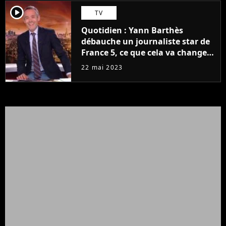
player2
TV
Quotidien : Yann Barthès
débauche un journaliste star de
France 5, ce que cela va changer
à la rentrée
22 mai 2023