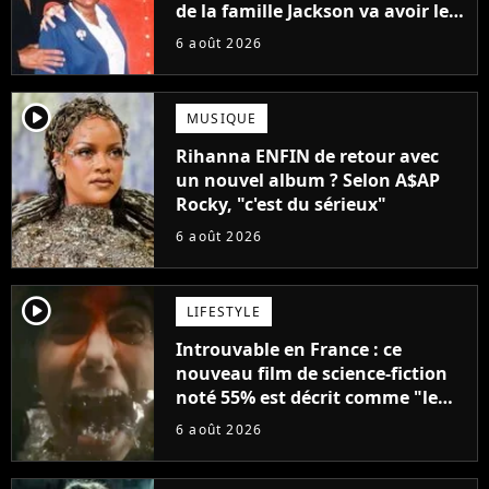
de la famille Jackson va avoir le
droit à sa propre série
6 août 2026
player2
MUSIQUE
Rihanna ENFIN de retour avec
un nouvel album ? Selon A$AP
Rocky, "c'est du sérieux"
6 août 2026
player2
LIFESTYLE
Introuvable en France : ce
nouveau film de science-fiction
noté 55% est décrit comme "le
plus stupide de l'année"
6 août 2026