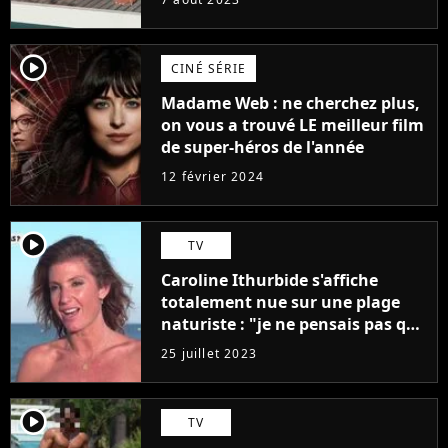
player2
CINÉ SÉRIE
Madame Web : ne cherchez plus,
on vous a trouvé LE meilleur film
de super-héros de l'année
12 février 2024
player2
TV
Caroline Ithurbide s'affiche
totalement nue sur une plage
naturiste : "je ne pensais pas que
j'arriverais à le faire..."
25 juillet 2023
player2
TV