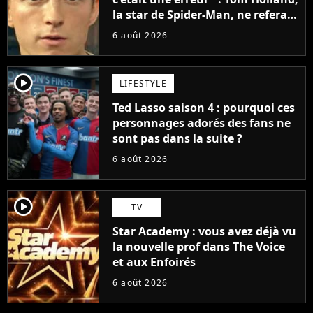
la star de Spider-Man, ne referait
pas ce blockbuster
6 août 2026
player2
LIFESTYLE
Ted Lasso saison 4 : pourquoi ces
personnages adorés des fans ne
sont pas dans la suite ?
6 août 2026
player2
TV
Star Academy : vous avez déjà vu
la nouvelle prof dans The Voice
et aux Enfoirés
6 août 2026