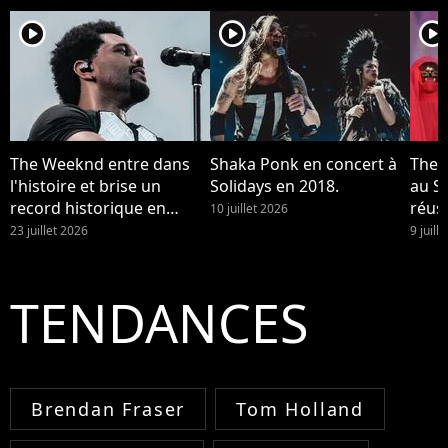
player2
player2
player2
The Weeknd entre dans
Shaka Ponk en concert à
The 
l'histoire et brise un
Solidays en 2018.
au St
record historique en
réuss
10 juillet 2026
France
23 juillet 2026
9 juill
TENDANCES
Brendan Fraser
Tom Holland