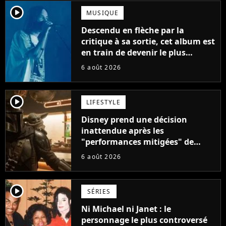
player2
MUSIQUE
Descendu en flèche par la
critique à sa sortie, cet album est
en train de devenir le plus
populaire de son auteur
6 août 2026
player2
LIFESTYLE
Disney prend une décision
inattendue après les
"performances mitigées" de
Vaiana et The Mandalorian &
6 août 2026
Grogu au box-office
player2
SÉRIES
Ni Michael ni Janet : le
personnage le plus controversé