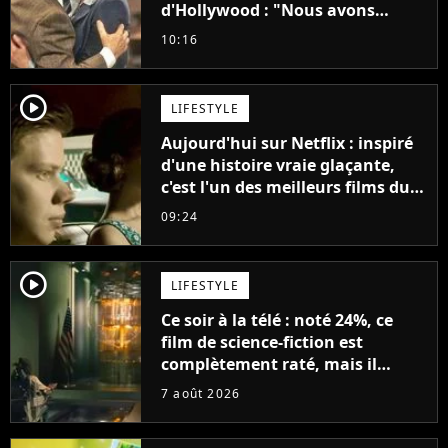
d'Hollywood : "Nous avons
avancé jour après jour, et les
10:16
jours se sont transformés en
décennies"
player2
LIFESTYLE
Aujourd'hui sur Netflix : inspiré
d'une histoire vraie glaçante,
c'est l'un des meilleurs films du
21ème siècle
09:24
player2
LIFESTYLE
Ce soir à la télé : noté 24%, ce
film de science-fiction est
complètement raté, mais il
aurait pu être encore pire à
7 août 2026
cause de son acteur