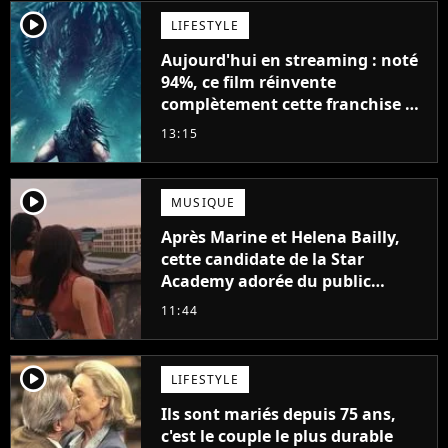
player2
LIFESTYLE
Aujourd'hui en streaming : noté
94%, ce film réinvente
complètement cette franchise de
science-fiction vieille de 40 ans
13:15
player2
MUSIQUE
Après Marine et Helena Bailly,
cette candidate de la Star
Academy adorée du public
annonce son premier album,
11:44
"C'est tellement puissant"
player2
LIFESTYLE
Ils sont mariés depuis 75 ans,
c'est le couple le plus durable