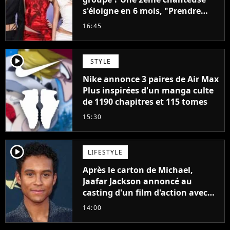
s'éloigne en 6 mois, "Prendre
cette décision n’a pas été facile"
16:45
player2
STYLE
Nike annonce 3 paires de Air Max
Plus inspirées d'un manga culte
de 1190 chapitres et 115 tomes
15:30
player2
LIFESTYLE
Après le carton de Michael,
Jaafar Jackson annoncé au
casting d'un film d'action avec
Will Smith
14:00