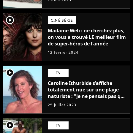
player2
CINÉ SÉRIE
Madame Web : ne cherchez plus,
on vous a trouvé LE meilleur film
de super-héros de l'année
12 février 2024
player2
TV
Caroline Ithurbide s'affiche
totalement nue sur une plage
naturiste : "je ne pensais pas que
j'arriverais à le faire..."
25 juillet 2023
player2
TV