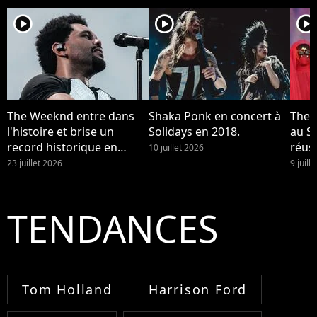
player2
player2
player2
The Weeknd entre dans
Shaka Ponk en concert à
The 
l'histoire et brise un
Solidays en 2018.
au St
record historique en
réuss
10 juillet 2026
France
23 juillet 2026
9 juill
TENDANCES
Tom Holland
Harrison Ford