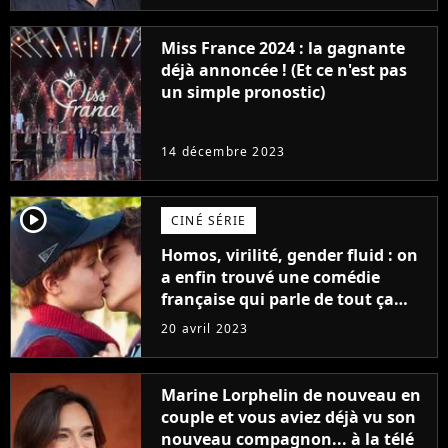
Miss France 2024 : la gagnante
déjà annoncée ! (Et ce n'est pas
un simple pronostic)
14 décembre 2023
player2
CINÉ SÉRIE
Homos, virilité, gender fluid : on
a enfin trouvé une comédie
française qui parle de tout ça
sans être super ringarde
20 avril 2023
Marine Lorphelin de nouveau en
couple et vous aviez déjà vu son
nouveau compagnon... à la télé