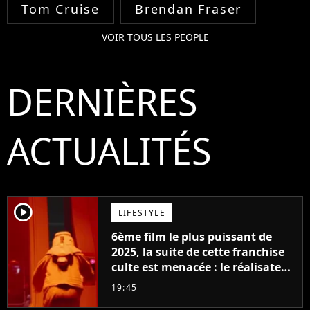
Tom Cruise
Brendan Fraser
VOIR TOUS LES PEOPLE
DERNIÈRES
ACTUALITÉS
player2
LIFESTYLE
6ème film le plus puissant de
2025, la suite de cette franchise
culte est menacée : le réalisateur
claque la porte pour "différends
19:45
créatifs"