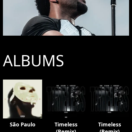
ALBUMS
São Paulo
Timeless
Timeless
(Remix)
(Remix)