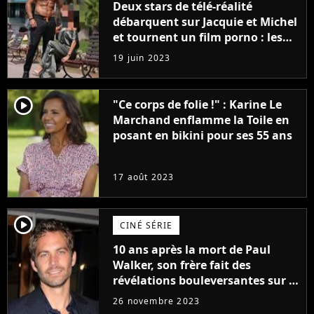
Deux stars de télé-réalité
débarquent sur Jacquie et Michel
et tournent un film porno : les
premières images du tournage
19 juin 2023
(exclu)
player2
"Ce corps de folie !" : Karine Le
Marchand enflamme la Toile en
posant en bikini pour ses 55 ans
17 août 2023
player2
CINÉ SÉRIE
10 ans après la mort de Paul
Walker, son frère fait des
révélations bouleversantes sur la
réaction des acteurs de Fast and
26 novembre 2023
Furious