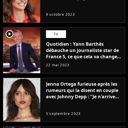
9 octobre 2023
player2
TV
Quotidien : Yann Barthès
débauche un journaliste star de
France 5, ce que cela va changer
à la rentrée
22 mai 2023
Jenna Ortega furieuse après les
rumeurs qui la disent en couple
avec Johnny Depp : "Je n'arrive
même pas..."
5 septembre 2023