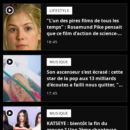
player2
LIFESTYLE
"L'un des pires films de tous les
temps" : Rosamund Pike pensait
que ce film d'action de science-
fiction avec Dwayne Johnson
18:45
mettrait fin à sa carrière
player2
MUSIQUE
Son ascenseur s'est écrasé : cette
star de la pop aux 13 milliards
d'écoutes a failli nous quitter, "Je
pensais ne plus jamais chanter"
17:45
player2
MUSIQUE
KATSEYE : bientôt la fin du
groupe ? Une 2ème chanteuse