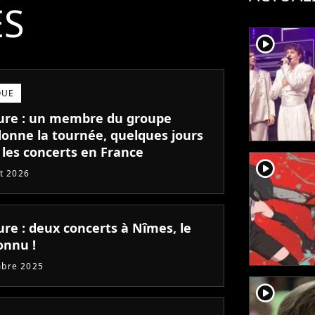
ÉS
player2
QUE
ure : un membre du groupe
onne la tournée, quelques jours
 les concerts en France
player2
et 2026
ure : deux concerts à Nîmes, le
onnu !
mbre 2025
player2