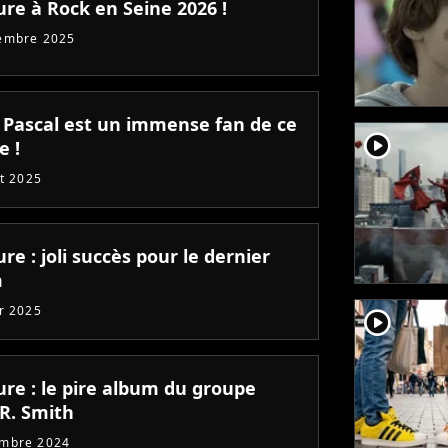
ure à Rock en Seine 2026 !
embre 2025
 Pascal est un immense fan de ce
player2
e !
et 2025
re : joli succès pour le dernier
m
er 2025
player2
ure : le pire album du groupe
 R. Smith
embre 2024