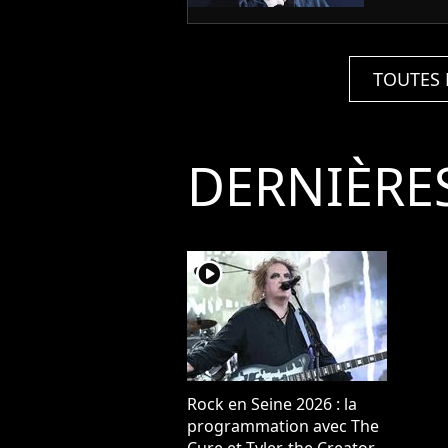
TOUTES 
DERNIÈRE
player2
Rock en Seine 2026 : la
programmation avec The
Cure et Tyler, the Creator