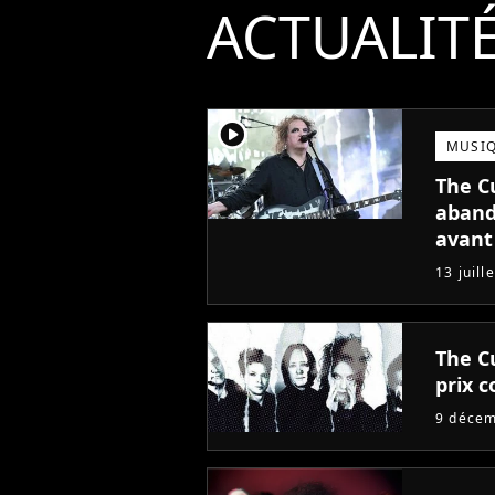
ACTUALIT
player2
MUSI
The C
aband
avant
13 juill
The C
prix c
9 déce