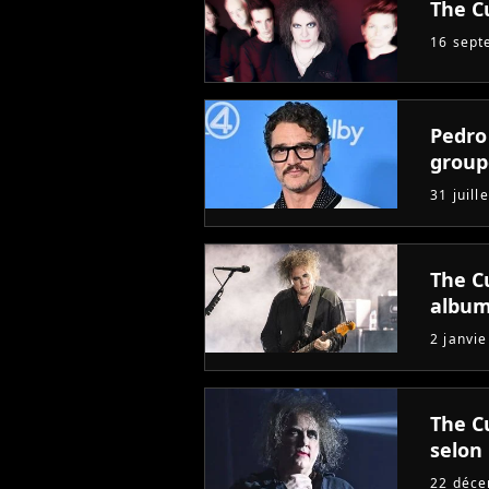
The C
16 sept
Pedro
group
31 juill
The Cu
albu
2 janvi
The C
selon
22 déc