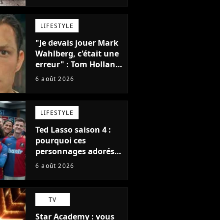
et je ne sais pas quoi
en penser
LIFESTYLE
"Je devais jouer Mark
Wahlberg, c'était une
erreur" : Tom Holland,
la star de Spider-Man,
6 août 2026
ne referait pas ce
blockbuster
LIFESTYLE
Ted Lasso saison 4 :
pourquoi ces
personnages adorés
des fans ne sont pas
6 août 2026
dans la suite ?
TV
Star Academy : vous