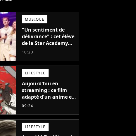
MUSIQUE
"Un sentiment de
délivrance" : cet élève
de la Star Academy
balance après la fin
10:20
de la tournée
LIFESTYLE
Aujourd'hui en
streaming : ce film
adapté d'un anime et
noté 98% est à voir
09:24
absolument... sinon
vous ne comprendrez
plus la série
LIFESTYLE