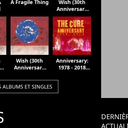
A
A Fragile Thing
Wish (30th
d
Anniversary
Edition)
h
Wish (30th
Anniversary:
y
Anniversary
1978 - 2018
Edition)
Live In Hyde
Park London
S ALBUMS ET SINGLES
S
DERNIÈ
ACTUAL