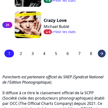
6
Voir les stats
arrow_top
timeline
Crazy Love
25
Michael Bublé
6
Voir les stats
arrow_bot
timeline
1
2
3
4
5
6
7
8
arrow_right
Purecharts est partenaire officiel du SNEP (Syndicat National
de l'Edition Phonographique).
Il diffuse à ce titre le classement officiel de la SCPP
(Société civile des producteurs phonographiques) établi
par OCC (The Official Charts Company) depuis 2021. Ce