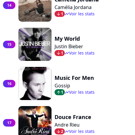
14
Camélia Jordana
1
Voir les stats
arrow_bot
timeline
My World
15
Justin Bieber
1
Voir les stats
arrow_bot
timeline
Music For Men
16
Gossip
1
Voir les stats
arrow_top
timeline
Douce France
17
Andre Rieu
2
Voir les stats
arrow_bot
timeline