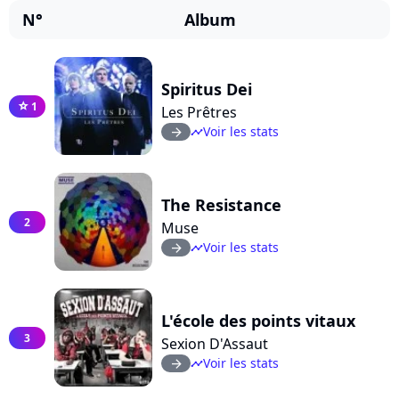
N°
Album
Spiritus Dei
1
star
Les Prêtres
Voir les stats
arrow_right
timeline
The Resistance
2
Muse
Voir les stats
arrow_right
timeline
L'école des points vitaux
3
Sexion D'Assaut
Voir les stats
arrow_right
timeline