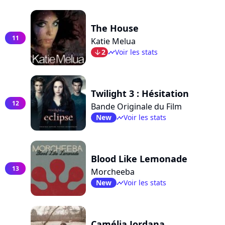
The House
11
Katie Melua
2
Voir les stats
arrow_bot
timeline
Twilight 3 : Hésitation
12
Bande Originale du Film
New
Voir les stats
timeline
Blood Like Lemonade
13
Morcheeba
New
Voir les stats
timeline
Camélia Jordana