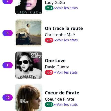
7
Lady GaGa
3
Voir les stats
arrow_top
timeline
On trace la route
8
Christophe Maé
1
Voir les stats
arrow_bot
timeline
One Love
9
David Guetta
3
Voir les stats
arrow_bot
timeline
Coeur de Pirate
10
Coeur de Pirate
1
Voir les stats
arrow_top
timeline