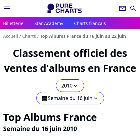
menu
newsletter
search
Billetterie
Star Academy
Charts français
Accueil
/
Charts
/
Top Albums France du 16 juin au 22 juin
Classement officiel des
ventes d'albums en France
2010
chevron_bot
Semaine du 16 juin
calendar
chevron_bot
Top Albums France
Semaine du 16 juin 2010