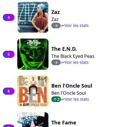
Zaz
4
Zaz
Voir les stats
arrow_right
timeline
The E.N.D.
5
The Black Eyed Peas
Voir les stats
arrow_right
timeline
Ben l'Oncle Soul
6
Ben l'Oncle Soul
2
Voir les stats
arrow_top
timeline
The Fame