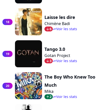
Laisse les dire
18
Chimène Badi
6
Voir les stats
arrow_bot
timeline
Tango 3.0
19
Gotan Project
3
Voir les stats
arrow_bot
timeline
The Boy Who Knew Too
Much
20
Mika
2
Voir les stats
arrow_top
timeline