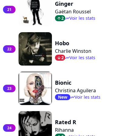
Ginger
21
Gaëtan Roussel
2
Voir les stats
arrow_top
timeline
Hobo
22
Charlie Winston
2
Voir les stats
arrow_bot
timeline
Bionic
23
Christina Aguilera
New
Voir les stats
timeline
Rated R
24
Rihanna