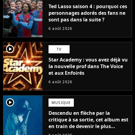
Ted Lasso saison 4 : pourquoi ces
personnages adorés des fans ne
sont pas dans la suite ?
6 août 2026
player2
TV
Star Academy : vous avez déjà vu
la nouvelle prof dans The Voice
et aux Enfoirés
6 août 2026
player2
MUSIQUE
Descendu en flèche par la
critique à sa sortie, cet album est
en train de devenir le plus
populaire de son auteur