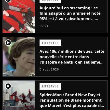
Aujourd'hui en streaming : ce
film adapté d'un anime et noté
98% est à voir absolument...
sinon vous ne comprendrez plus
09:24
la série
player2
LIFESTYLE
Avec 106,7 millions de vues, cette
nouvelle série entre dans
l'histoire de Netflix en seulement
48 jours
6 août 2026
player2
LIFESTYLE
Spider-Man : Brand New Day et
l'annulation de Blade montrent
que Marvel n'est plus capable de