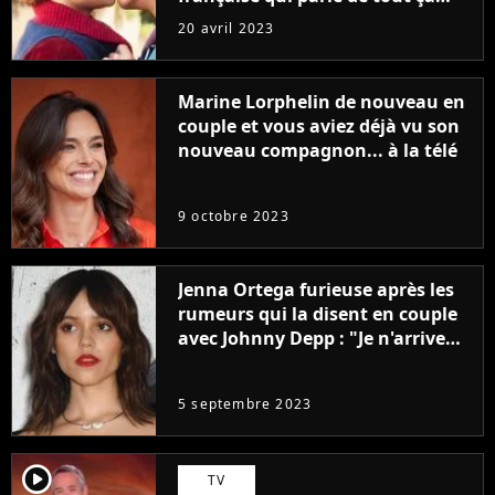
sans être super ringarde
20 avril 2023
Marine Lorphelin de nouveau en
couple et vous aviez déjà vu son
nouveau compagnon... à la télé
9 octobre 2023
Jenna Ortega furieuse après les
rumeurs qui la disent en couple
avec Johnny Depp : "Je n'arrive
même pas..."
5 septembre 2023
player2
TV