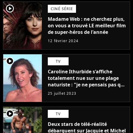
player2
CINÉ SÉRIE
Madame Web : ne cherchez plus,
on vous a trouvé LE meilleur film
de super-héros de l'année
12 février 2024
player2
TV
Caroline Ithurbide s'affiche
totalement nue sur une plage
naturiste : "je ne pensais pas que
j'arriverais à le faire..."
25 juillet 2023
player2
TV
Deux stars de télé-réalité
débarquent sur Jacquie et Michel