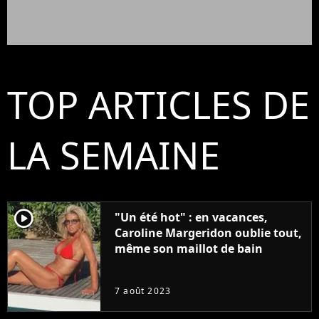
TOP ARTICLES DE
LA SEMAINE
player2
"Un été hot" : en vacances,
Caroline Margeridon oublie tout,
même son maillot de bain
7 août 2023