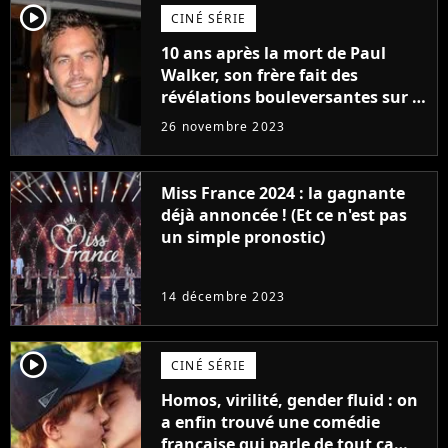
player2
CINÉ SÉRIE
10 ans après la mort de Paul
Walker, son frère fait des
révélations bouleversantes sur la
réaction des acteurs de Fast and
26 novembre 2023
Furious
Miss France 2024 : la gagnante
déjà annoncée ! (Et ce n'est pas
un simple pronostic)
14 décembre 2023
player2
CINÉ SÉRIE
Homos, virilité, gender fluid : on
a enfin trouvé une comédie
française qui parle de tout ça