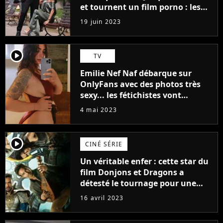
et tournent un film porno : les
premières images du tournage
19 juin 2023
(exclu)
player2
TV
Emilie Nef Naf débarque sur
OnlyFans avec des photos très
sexy... les fétichistes vont
prendre leur pied !
4 mai 2023
player2
CINÉ SÉRIE
Un véritable enfer : cette star du
film Donjons et Dragons a
détesté le tournage pour une
raison très spéciale
16 avril 2023