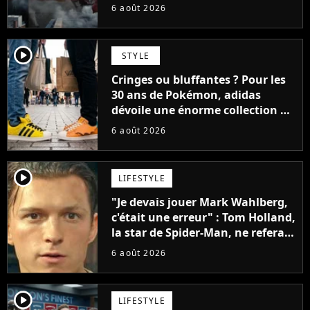
faire quoi que ce soit de simple
6 août 2026
player2
STYLE
Cringes ou bluffantes ? Pour les
30 ans de Pokémon, adidas
dévoile une énorme collection de
sneakers et je ne sais pas quoi en
6 août 2026
penser
player2
LIFESTYLE
"Je devais jouer Mark Wahlberg,
c'était une erreur" : Tom Holland,
la star de Spider-Man, ne referait
pas ce blockbuster
6 août 2026
player2
LIFESTYLE