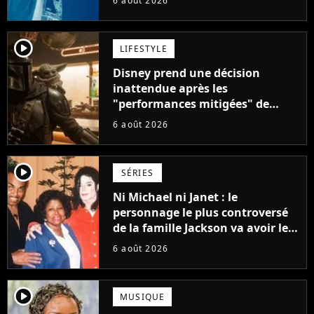
6 août 2026
player2
LIFESTYLE
Disney prend une décision
inattendue après les
"performances mitigées" de
Vaiana et The Mandalorian &
6 août 2026
Grogu au box-office
player2
SÉRIES
Ni Michael ni Janet : le
personnage le plus controversé
de la famille Jackson va avoir le
droit à sa propre série
6 août 2026
player2
MUSIQUE