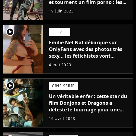
et tournent un film porno : les
premières images du tournage
19 juin 2023
(exclu)
player2
TV
Emilie Nef Naf débarque sur
OnlyFans avec des photos très
sexy... les fétichistes vont
prendre leur pied !
4 mai 2023
player2
CINÉ SÉRIE
Un véritable enfer : cette star du
film Donjons et Dragons a
détesté le tournage pour une
raison très spéciale
16 avril 2023