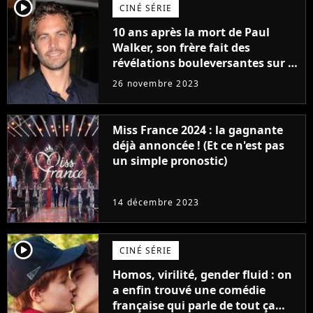
player2
CINÉ SÉRIE
10 ans après la mort de Paul
Walker, son frère fait des
révélations bouleversantes sur la
réaction des acteurs de Fast and
26 novembre 2023
Furious
Miss France 2024 : la gagnante
déjà annoncée ! (Et ce n'est pas
un simple pronostic)
14 décembre 2023
player2
CINÉ SÉRIE
Homos, virilité, gender fluid : on
a enfin trouvé une comédie
française qui parle de tout ça