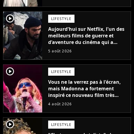
France
player2
LIFESTYLE
Aujourd'hui sur Netflix, l'un des
meilleurs films de guerre et
d'aventure du cinéma qui a
connu un succès retentissant à
5 août 2026
son époque
player2
LIFESTYLE
Vous ne la verrez pas à l'écran,
mais Madonna a fortement
inspiré ce nouveau film très
attendu
4 août 2026
player2
LIFESTYLE