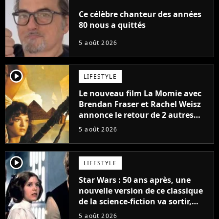
Ce célèbre chanteur des années
80 nous a quittés
5 août 2026
player2
LIFESTYLE
Le nouveau film La Momie avec
Brendan Fraser et Rachel Weisz
annonce le retour de 2 autres
personnages emblématiques de
5 août 2026
la saga
player2
LIFESTYLE
Star Wars : 50 ans après, une
nouvelle version de ce classique
de la science-fiction va sortir,
mais on ne la verra jamais en
5 août 2026