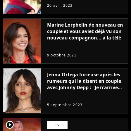
sans être super ringarde
20 avril 2023
Marine Lorphelin de nouveau en
couple et vous aviez déjà vu son
nouveau compagnon... à la télé
9 octobre 2023
Jenna Ortega furieuse après les
rumeurs qui la disent en couple
avec Johnny Depp : "Je n'arrive
même pas..."
5 septembre 2023
player2
TV