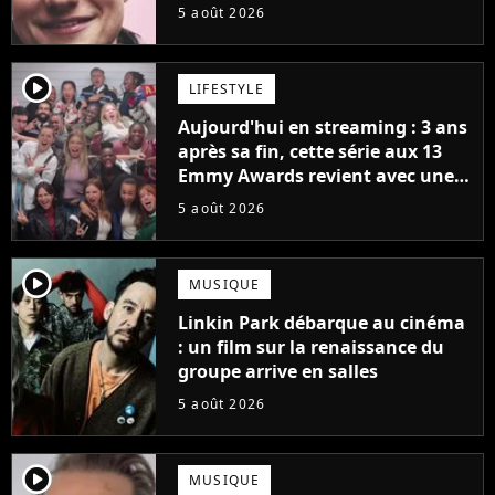
5 août 2026
player2
LIFESTYLE
Aujourd'hui en streaming : 3 ans
après sa fin, cette série aux 13
Emmy Awards revient avec une
suite... totalement différente
5 août 2026
player2
MUSIQUE
Linkin Park débarque au cinéma
: un film sur la renaissance du
groupe arrive en salles
5 août 2026
player2
MUSIQUE