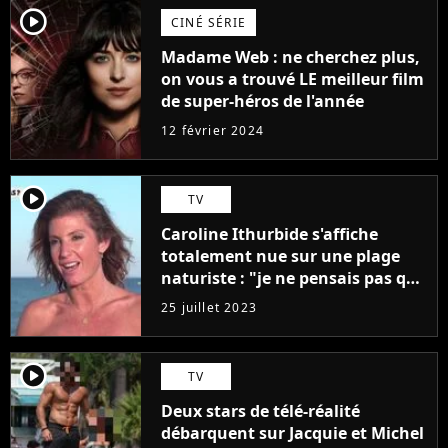
player2
CINÉ SÉRIE
Madame Web : ne cherchez plus,
on vous a trouvé LE meilleur film
de super-héros de l'année
12 février 2024
player2
TV
Caroline Ithurbide s'affiche
totalement nue sur une plage
naturiste : "je ne pensais pas que
j'arriverais à le faire..."
25 juillet 2023
player2
TV
Deux stars de télé-réalité
débarquent sur Jacquie et Michel