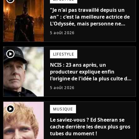
"Je n'ai pas travaillé depuis un
an" : c'est la meilleure actrice de
L'Odyssée, mais personne ne
veut lui donner de rôle au
5 août 2026
cinéma
player2
LIFESTYLE
NCIS : 23 ans après, un
producteur explique enfin
l'origine de l'idée la plus culte de
la série (et on ne parle pas du
5 août 2026
bateau)
player2
MUSIQUE
Le saviez-vous ? Ed Sheeran se
cache derrière les deux plus gros
tubes du moment !