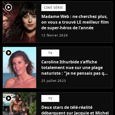
player2
CINÉ SÉRIE
Madame Web : ne cherchez plus,
on vous a trouvé LE meilleur film
de super-héros de l'année
12 février 2024
player2
TV
Caroline Ithurbide s'affiche
totalement nue sur une plage
naturiste : "je ne pensais pas que
j'arriverais à le faire..."
25 juillet 2023
player2
TV
Deux stars de télé-réalité
débarquent sur Jacquie et Michel