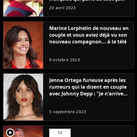
sans être super ringarde
20 avril 2023
Marine Lorphelin de nouveau en
couple et vous aviez déjà vu son
nouveau compagnon... à la télé
9 octobre 2023
Jenna Ortega furieuse après les
rumeurs qui la disent en couple
avec Johnny Depp : "Je n'arrive
même pas..."
5 septembre 2023
player2
TV