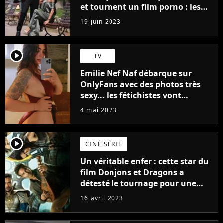
et tournent un film porno : les
premières images du tournage
19 juin 2023
(exclu)
player2
TV
Emilie Nef Naf débarque sur
OnlyFans avec des photos très
sexy... les fétichistes vont
prendre leur pied !
4 mai 2023
player2
CINÉ SÉRIE
Un véritable enfer : cette star du
film Donjons et Dragons a
détesté le tournage pour une
raison très spéciale
16 avril 2023