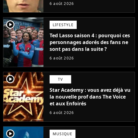
pas ce blockbuster
6 août 2026
player2
LIFESTYLE
Ted Lasso saison 4 : pourquoi ces
personnages adorés des fans ne
sont pas dans la suite ?
6 août 2026
player2
TV
Star Academy : vous avez déjà vu
la nouvelle prof dans The Voice
et aux Enfoirés
6 août 2026
player2
MUSIQUE