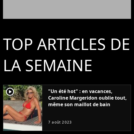
TOP ARTICLES DE
LA SEMAINE
player2
"Un été hot" : en vacances,
Caroline Margeridon oublie tout,
même son maillot de bain
7 août 2023