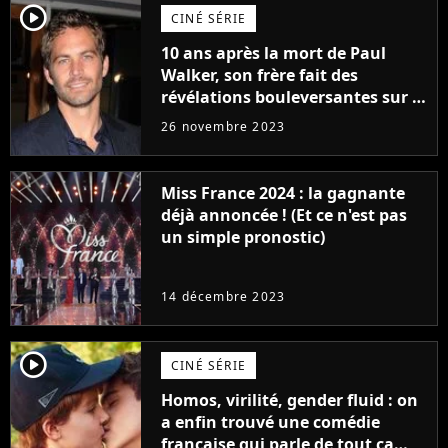
player2
CINÉ SÉRIE
10 ans après la mort de Paul
Walker, son frère fait des
révélations bouleversantes sur la
réaction des acteurs de Fast and
26 novembre 2023
Furious
Miss France 2024 : la gagnante
déjà annoncée ! (Et ce n'est pas
un simple pronostic)
14 décembre 2023
player2
CINÉ SÉRIE
Homos, virilité, gender fluid : on
a enfin trouvé une comédie
française qui parle de tout ça