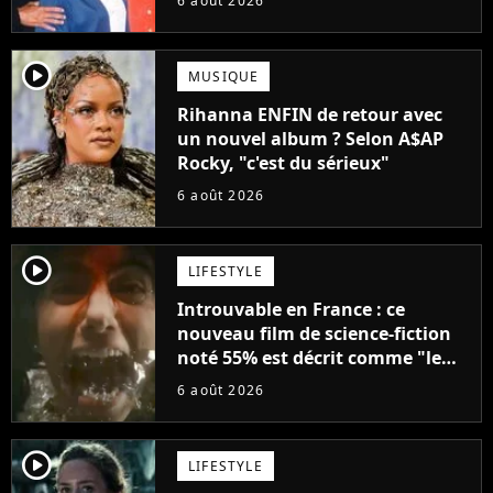
6 août 2026
player2
MUSIQUE
Rihanna ENFIN de retour avec
un nouvel album ? Selon A$AP
Rocky, "c'est du sérieux"
6 août 2026
player2
LIFESTYLE
Introuvable en France : ce
nouveau film de science-fiction
noté 55% est décrit comme "le
plus stupide de l'année"
6 août 2026
player2
LIFESTYLE