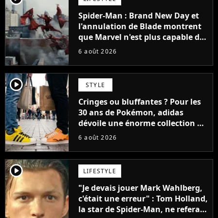
Spider-Man : Brand New Day et
l'annulation de Blade montrent
que Marvel n'est plus capable de
faire quoi que ce soit de simple
6 août 2026
player2
STYLE
Cringes ou bluffantes ? Pour les
30 ans de Pokémon, adidas
dévoile une énorme collection de
sneakers et je ne sais pas quoi en
6 août 2026
penser
player2
LIFESTYLE
"Je devais jouer Mark Wahlberg,
c'était une erreur" : Tom Holland,
la star de Spider-Man, ne referait