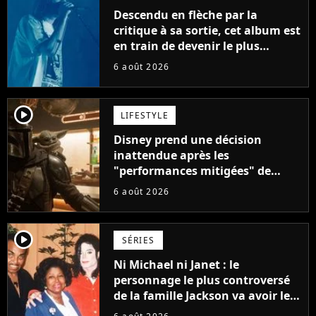
Descendu en flèche par la
critique à sa sortie, cet album est
en train de devenir le plus
populaire de son auteur
6 août 2026
player2
LIFESTYLE
Disney prend une décision
inattendue après les
"performances mitigées" de
Vaiana et The Mandalorian &
6 août 2026
Grogu au box-office
player2
SÉRIES
Ni Michael ni Janet : le
personnage le plus controversé
de la famille Jackson va avoir le
droit à sa propre série