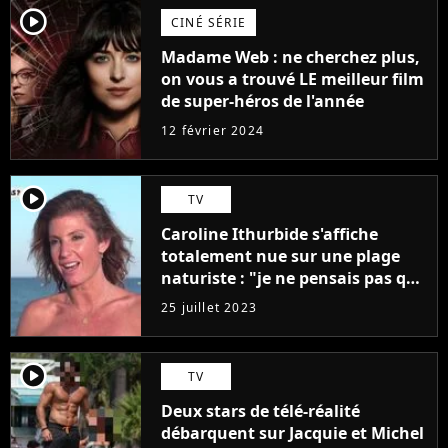
player2
CINÉ SÉRIE
Madame Web : ne cherchez plus,
on vous a trouvé LE meilleur film
de super-héros de l'année
12 février 2024
player2
TV
Caroline Ithurbide s'affiche
totalement nue sur une plage
naturiste : "je ne pensais pas que
j'arriverais à le faire..."
25 juillet 2023
player2
TV
Deux stars de télé-réalité
débarquent sur Jacquie et Michel