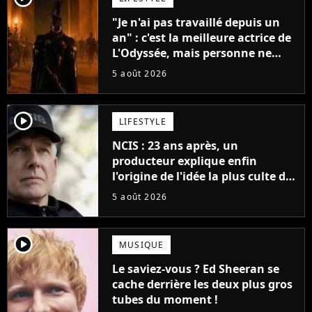
"Je n'ai pas travaillé depuis un
an" : c'est la meilleure actrice de
L'Odyssée, mais personne ne
veut lui donner de rôle au
5 août 2026
cinéma
player2
LIFESTYLE
NCIS : 23 ans après, un
producteur explique enfin
l'origine de l'idée la plus culte de
la série (et on ne parle pas du
5 août 2026
bateau)
player2
MUSIQUE
Le saviez-vous ? Ed Sheeran se
cache derrière les deux plus gros
tubes du moment !