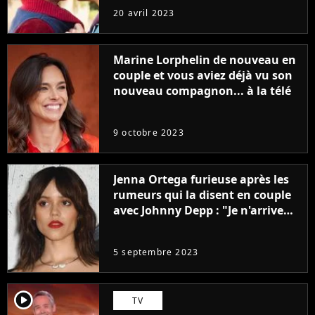
sans être super ringarde
20 avril 2023
Marine Lorphelin de nouveau en
couple et vous aviez déjà vu son
nouveau compagnon... à la télé
9 octobre 2023
Jenna Ortega furieuse après les
rumeurs qui la disent en couple
avec Johnny Depp : "Je n'arrive
même pas..."
5 septembre 2023
player2
TV