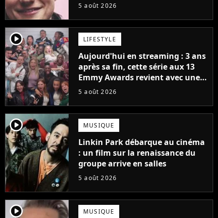
5 août 2026
player2
LIFESTYLE
Aujourd'hui en streaming : 3 ans
après sa fin, cette série aux 13
Emmy Awards revient avec une
suite... totalement différente
5 août 2026
player2
MUSIQUE
Linkin Park débarque au cinéma
: un film sur la renaissance du
groupe arrive en salles
5 août 2026
player2
MUSIQUE