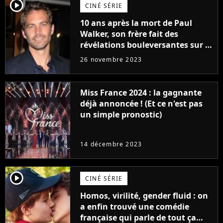
player2
CINÉ SÉRIE
10 ans après la mort de Paul
Walker, son frère fait des
révélations bouleversantes sur la
réaction des acteurs de Fast and
26 novembre 2023
Furious
Miss France 2024 : la gagnante
déjà annoncée ! (Et ce n'est pas
un simple pronostic)
14 décembre 2023
player2
CINÉ SÉRIE
Homos, virilité, gender fluid : on
a enfin trouvé une comédie
française qui parle de tout ça