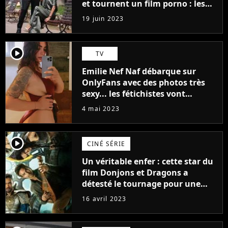
et tournent un film porno : les
premières images du tournage
19 juin 2023
(exclu)
player2
TV
Emilie Nef Naf débarque sur
OnlyFans avec des photos très
sexy... les fétichistes vont
prendre leur pied !
4 mai 2023
player2
CINÉ SÉRIE
Un véritable enfer : cette star du
film Donjons et Dragons a
détesté le tournage pour une
raison très spéciale
16 avril 2023