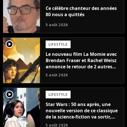
Ce célèbre chanteur des années
80 nous a quittés
5 août 2026
player2
LIFESTYLE
Le nouveau film La Momie avec
Brendan Fraser et Rachel Weisz
annonce le retour de 2 autres
personnages emblématiques de
5 août 2026
la saga
player2
LIFESTYLE
Star Wars : 50 ans après, une
nouvelle version de ce classique
de la science-fiction va sortir,
mais on ne la verra jamais en
5 août 2026