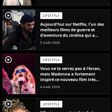
France
player2
LIFESTYLE
Aujourd'hui sur Netflix, l'un des
meilleurs films de guerre et
d'aventure du cinéma qui a
connu un succès retentissant à
5 août 2026
son époque
player2
LIFESTYLE
Vous ne la verrez pas à l'écran,
mais Madonna a fortement
inspiré ce nouveau film très
attendu
4 août 2026
player2
LIFESTYLE