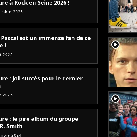
ure à Rock en Seine 2026 !
embre 2025
 Pascal est un immense fan de ce
player2
e !
et 2025
re : joli succès pour le dernier
m
er 2025
player2
ure : le pire album du groupe
 R. Smith
embre 2024