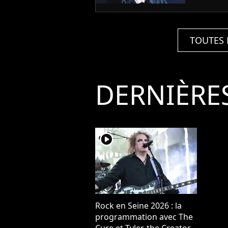
TOUTES 
DERNIÈRE
player2
Rock en Seine 2026 : la
programmation avec The
Cure et Tyler, the Creator