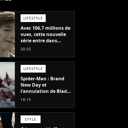
LIFESTYLE
Avec 106,7 millions de
vues, cette nouvelle
série entre dans
l'histoire de Netflix en
20:32
seulement 48 jours
LIFESTYLE
Spider-Man : Brand
New Day et
l'annulation de Blade
montrent que Marvel
19:15
n'est plus capable de
faire quoi que ce soit
de simple
STYLE