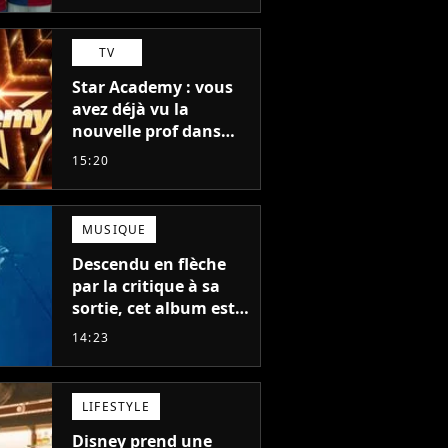
TV
Star Academy : vous
avez déjà vu la
nouvelle prof dans
The Voice et aux
15:20
Enfoirés
MUSIQUE
Descendu en flèche
par la critique à sa
sortie, cet album est
en train de devenir le
14:23
plus populaire de son
auteur
LIFESTYLE
Disney prend une