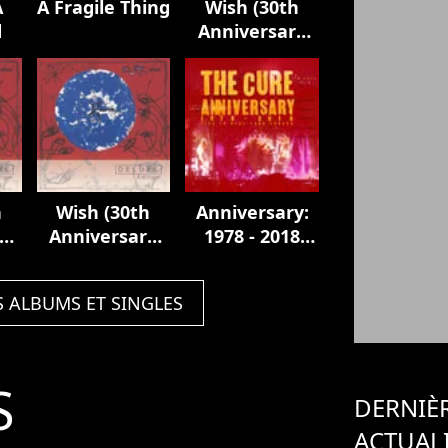
A
A Fragile Thing
Wish (30th
d
Anniversary
Edition)
h
Wish (30th
Anniversary:
y
Anniversary
1978 - 2018
Edition)
Live In Hyde
Park London
S ALBUMS ET SINGLES
S
DERNIÈ
ACTUAL