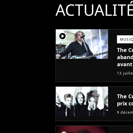
ACTUALIT
player2
MUSI
The C
aband
avant
13 juill
The C
prix c
9 déce