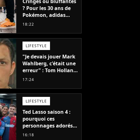
Cringes ou bluffantes
? Pour les 30 ans de
Pokémon, adidas
dévoile une énorme
18:22
collection de sneakers
et je ne sais pas quoi
en penser
LIFESTYLE
"Je devais jouer Mark
Wahlberg, c'était une
erreur" : Tom Holland,
la star de Spider-Man,
17:24
ne referait pas ce
blockbuster
LIFESTYLE
Ted Lasso saison 4 :
pourquoi ces
personnages adorés
des fans ne sont pas
16:18
dans la suite ?