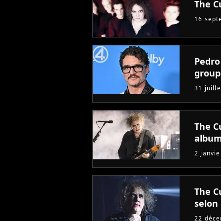
The C
16 sept
Pedro
group
31 juill
The Cu
albu
2 janvi
The C
selon
22 déc