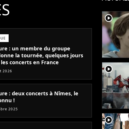
ÉS
player2
QUE
ure : un membre du groupe
onne la tournée, quelques jours
 les concerts en France
player2
et 2026
ure : deux concerts à Nîmes, le
onnu !
mbre 2025
player2