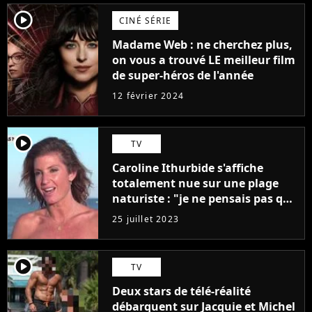
player2
CINÉ SÉRIE
Madame Web : ne cherchez plus,
on vous a trouvé LE meilleur film
de super-héros de l'année
12 février 2024
player2
TV
Caroline Ithurbide s'affiche
totalement nue sur une plage
naturiste : "je ne pensais pas que
j'arriverais à le faire..."
25 juillet 2023
player2
TV
Deux stars de télé-réalité
débarquent sur Jacquie et Michel