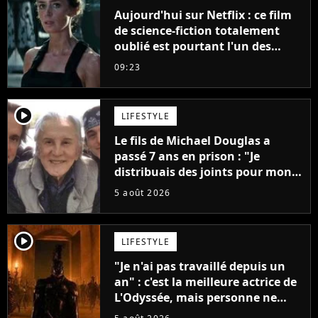
Aujourd'hui sur Netflix : ce film
de science-fiction totalement
oublié est pourtant l'un des
meilleurs des années 2010
09:23
player2
LIFESTYLE
Le fils de Michael Douglas a
passé 7 ans en prison : "Je
distribuais des joints pour mon
père"
5 août 2026
player2
LIFESTYLE
"Je n'ai pas travaillé depuis un
an" : c'est la meilleure actrice de
L'Odyssée, mais personne ne
veut lui donner de rôle au