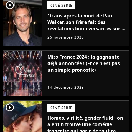
player2
CINÉ SÉRIE
10 ans après la mort de Paul
Walker, son frère fait des
révélations bouleversantes sur la
réaction des acteurs de Fast and
26 novembre 2023
Furious
Miss France 2024 : la gagnante
déjà annoncée ! (Et ce n'est pas
un simple pronostic)
14 décembre 2023
player2
CINÉ SÉRIE
Homos, virilité, gender fluid : on
a enfin trouvé une comédie
française qui parle de tout ça