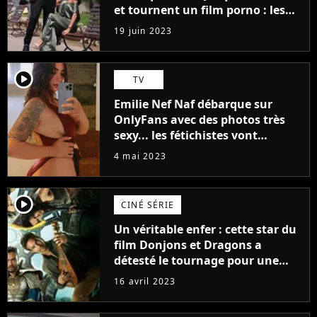
et tournent un film porno : les
premières images du tournage
19 juin 2023
(exclu)
player2
TV
Emilie Nef Naf débarque sur
OnlyFans avec des photos très
sexy... les fétichistes vont
prendre leur pied !
4 mai 2023
player2
CINÉ SÉRIE
Un véritable enfer : cette star du
film Donjons et Dragons a
détesté le tournage pour une
raison très spéciale
16 avril 2023