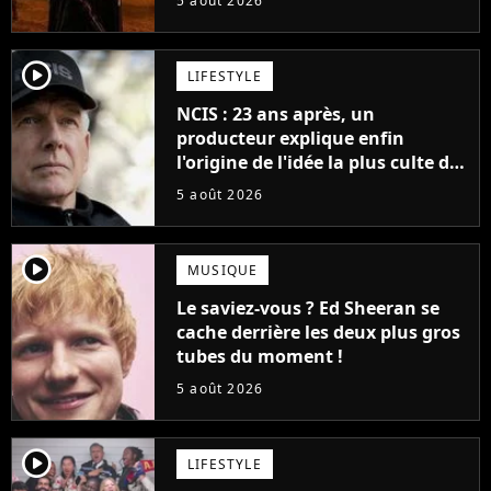
5 août 2026
cinéma
player2
LIFESTYLE
NCIS : 23 ans après, un
producteur explique enfin
l'origine de l'idée la plus culte de
la série (et on ne parle pas du
5 août 2026
bateau)
player2
MUSIQUE
Le saviez-vous ? Ed Sheeran se
cache derrière les deux plus gros
tubes du moment !
5 août 2026
player2
LIFESTYLE