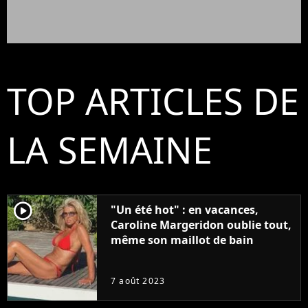
TOP ARTICLES DE
LA SEMAINE
player2
"Un été hot" : en vacances,
Caroline Margeridon oublie tout,
même son maillot de bain
7 août 2023