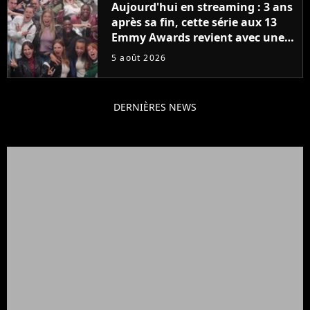
Aujourd'hui en streaming : 3 ans
après sa fin, cette série aux 13
Emmy Awards revient avec une
suite... totalement différente
5 août 2026
DERNIÈRES NEWS