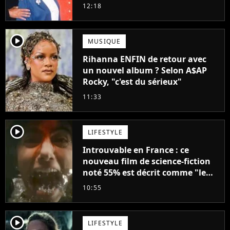
droit à sa propre série
12:18
player2
MUSIQUE
Rihanna ENFIN de retour avec
un nouvel album ? Selon A$AP
Rocky, "c'est du sérieux"
11:33
player2
LIFESTYLE
Introuvable en France : ce
nouveau film de science-fiction
noté 55% est décrit comme "le
plus stupide de l'année"
10:55
player2
LIFESTYLE