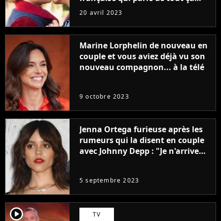
sans être super ringarde
20 avril 2023
Marine Lorphelin de nouveau en
couple et vous aviez déjà vu son
nouveau compagnon... à la télé
9 octobre 2023
Jenna Ortega furieuse après les
rumeurs qui la disent en couple
avec Johnny Depp : "Je n'arrive
même pas..."
5 septembre 2023
player2
TV