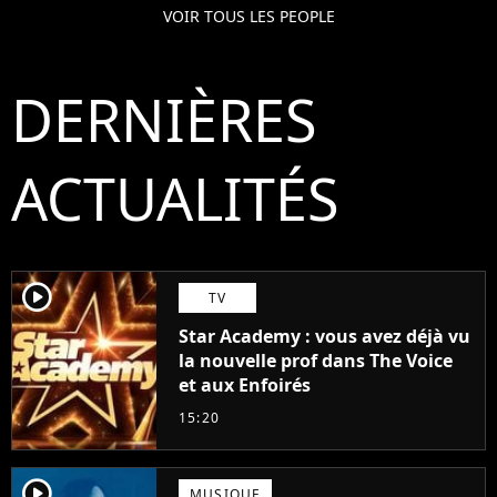
VOIR TOUS LES PEOPLE
DERNIÈRES
ACTUALITÉS
player2
TV
Star Academy : vous avez déjà vu
la nouvelle prof dans The Voice
et aux Enfoirés
15:20
player2
MUSIQUE