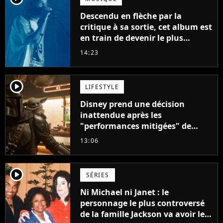
Descendu en flèche par la
critique à sa sortie, cet album est
en train de devenir le plus
populaire de son auteur
14:23
player2
LIFESTYLE
Disney prend une décision
inattendue après les
"performances mitigées" de
Vaiana et The Mandalorian &
13:06
Grogu au box-office
player2
SÉRIES
Ni Michael ni Janet : le
personnage le plus controversé
de la famille Jackson va avoir le