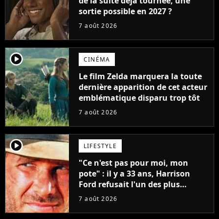
de la suite déjà tournée, une
sortie possible en 2027 ?
7 août 2026
player2
CINÉMA
Le film Zelda marquera la toute
dernière apparition de cet acteur
emblématique disparu trop tôt
7 août 2026
player2
LIFESTYLE
"Ce n'est pas pour moi, mon
pote" : il y a 33 ans, Harrison
Ford refusait l'un des plus
grands succès de tous les temps
7 août 2026