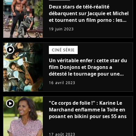
Deux stars de télé-réalité
débarquent sur Jacquie et Michel
et tournent un film porno : les
premières images du tournage
19 juin 2023
(exclu)
player2
CINÉ SÉRIE
Un véritable enfer : cette star du
film Donjons et Dragons a
détesté le tournage pour une
raison très spéciale
16 avril 2023
player2
"Ce corps de folie !" : Karine Le
Marchand enflamme la Toile en
posant en bikini pour ses 55 ans
17 août 2023