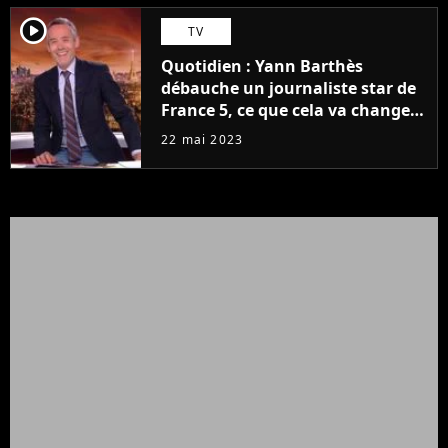
player2
TV
Quotidien : Yann Barthès
débauche un journaliste star de
France 5, ce que cela va changer
à la rentrée
22 mai 2023