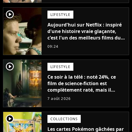
décennies"
player2
LIFESTYLE
Aujourd'hui sur Netflix : inspiré
d'une histoire vraie glaçante,
c'est l'un des meilleurs films du
21ème siècle
09:24
player2
LIFESTYLE
Ce soir à la télé : noté 24%, ce
film de science-fiction est
complètement raté, mais il
aurait pu être encore pire à
7 août 2026
cause de son acteur
player2
COLLECTIONS
Les cartes Pokémon gâchées par