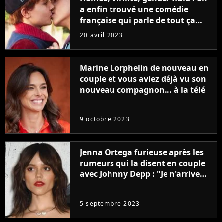
a enfin trouvé une comédie
française qui parle de tout ça
sans être super ringarde
20 avril 2023
Marine Lorphelin de nouveau en
couple et vous aviez déjà vu son
nouveau compagnon... à la télé
9 octobre 2023
Jenna Ortega furieuse après les
rumeurs qui la disent en couple
avec Johnny Depp : "Je n'arrive
même pas..."
5 septembre 2023