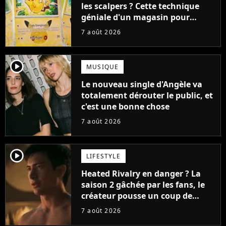
les scalpers ? Cette technique
géniale d'un magasin pour
ruiner les revendeurs
7 août 2026
player2
MUSIQUE
Le nouveau single d'Angèle va
totalement dérouter le public, et
c'est une bonne chose
7 août 2026
player2
LIFESTYLE
Heated Rivalry en danger ? La
saison 2 gâchée par les fans, le
créateur pousse un coup de
gueule
7 août 2026