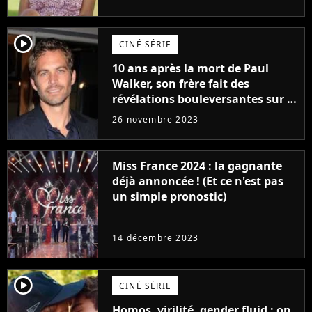
player2
CINÉ SÉRIE
10 ans après la mort de Paul
Walker, son frère fait des
révélations bouleversantes sur la
réaction des acteurs de Fast and
26 novembre 2023
Furious
Miss France 2024 : la gagnante
déjà annoncée ! (Et ce n'est pas
un simple pronostic)
14 décembre 2023
player2
CINÉ SÉRIE
Homos, virilité, gender fluid : on