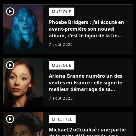
player2
MUSIQUE
Phoebe Bridgers : j'ai écouté en
avant-première son nouvel
album, c'est le bijou de la fin
d'été
7 août 2026
player2
MUSIQUE
Ariana Grande numéro un des
ventes en France : elle signe le
meilleur démarrage de sa
carrière avec son album Petal
7 août 2026
player2
LIFESTYLE
Michael 2 officialisé : une partie