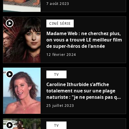
7 août 2023
player2
CINÉ SÉRIE
Madame Web : ne cherchez plus,
on vous a trouvé LE meilleur film
de super-héros de l'année
12 février 2024
player2
TV
Caroline Ithurbide s'affiche
totalement nue sur une plage
naturiste : "je ne pensais pas que
j'arriverais à le faire..."
25 juillet 2023
player2
TV