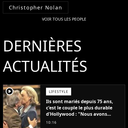
Christopher Nolan
VOIR TOUS LES PEOPLE
DERNIÈRES
ACTUALITÉS
player2
LIFESTYLE
Ils sont mariés depuis 75 ans,
c'est le couple le plus durable
d'Hollywood : "Nous avons
avancé jour après jour, et les
10:16
jours se sont transformés en