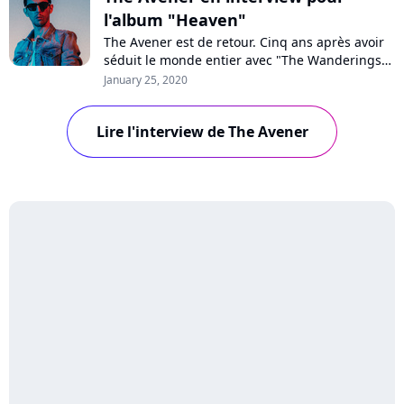
l'album "Heaven"
The Avener est de retour. Cinq ans après avoir
séduit le monde entier avec "The Wanderings
of the Avener", le DJ niçois compte bien faire
January 25, 2020
danser les foules avec son nouvel album
"Heaven". De son succès mondial à sa position
Lire l'interview de The Avener
dans le monde de l'électro en passant par Lana
Del Rey ou Mylène Farmer, l'artiste...