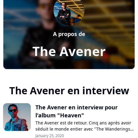
A propos de
The Avener
The Avener en interview
The Avener en interview pour
l'album "Heaven"
The Avener est de retour. Cinq ans après avoir
séduit le monde entier avec "The Wanderings
of the Avener", le DJ niçois compte bien faire
January 25, 2020