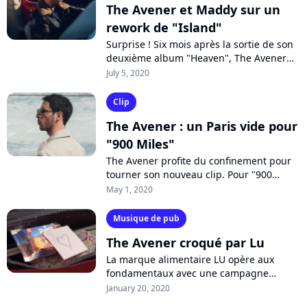
The Avener et Maddy sur un
rework de "Island"
Surprise ! Six mois après la sortie de son
deuxième album "Heaven", The Avener
est de retour avec un nouveau single
July 5, 2020
inédit. Il s'agit d'un rework de "Island",...
Clip
The Avener : un Paris vide pour
"900 Miles"
The Avener profite du confinement pour
tourner son nouveau clip. Pour "900
Miles", l'artiste niçois a mis en avant les
May 1, 2020
images des rues de Paris complètement...
Musique de pub
The Avener croqué par Lu
La marque alimentaire LU opère aux
fondamentaux avec une campagne
publicitaire familiale centré sur le
January 20, 2020
partage de ses biscuits. En synchro, un