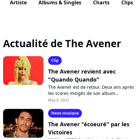
Artiste
Albums & Singles
Charts
Clips
Actualité de The Avener
Clip
The Avener revient avec
"Quando Quando"
The Avener est de retour. Deux ans après
les scores mitigés de son album
"Heaven", le DJ niçois compte bien faire
May 6, 2022
danser la planète avec son nouveau
single...
News musique
The Avener "écoeuré" par les
Victoires