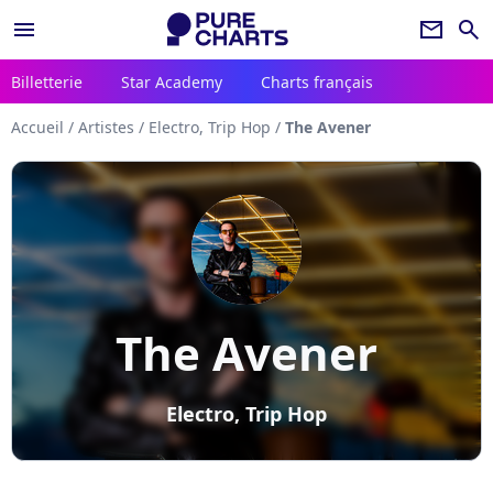
menu
newsletter
search
Billetterie
Star Academy
Charts français
Accueil
/
Artistes
/
Electro, Trip Hop
/
The Avener
The Avener
Electro, Trip Hop