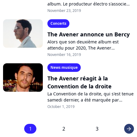
album. Le producteur électro s'associe
avec le chanteur danois M.I.L.K. pour
November 23, 2019
signer le dansant "Under The
Waterfall"....
Concerts
The Avener annonce un Bercy
Alors que son deuxième album est
attendu pour 2020, The Avener
s'attaquera aux Zénith l'année prochaine.
November 16, 2019
L'artiste niçois fera notamment résonner
ses...
News musique
The Avener réagit à la
Convention de la droite
La Convention de la droite, qui s'est tenue
samedi dernier, a été marquée par
l'utilisation d'une chanson de The Avener
October 1, 2019
sans son autorisation. Sur Twitter,...
1
2
3
arrow_right