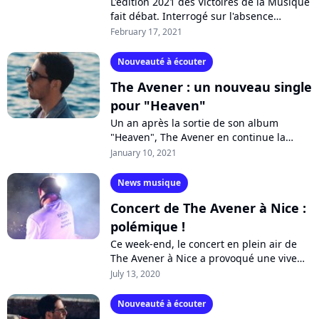
L'édition 2021 des Victoires de la Musique
fait débat. Interrogé sur l'absence
d'artistes de la scène électronique lors de
February 17, 2021
la cérémonie, The Avener a...
Nouveauté à écouter
The Avener : un nouveau single
pour "Heaven"
Un an après la sortie de son album
"Heaven", The Avener en continue la
promotion. Le DJ niçois mise sur le titre
January 10, 2021
"Run Away With Me", en duo avec Manu...
News musique
Concert de The Avener à Nice :
polémique !
Ce week-end, le concert en plein air de
The Avener à Nice a provoqué une vive
polémique avec ses images de
July 13, 2020
spectateurs attroupés, sans masque et
sans...
Nouveauté à écouter