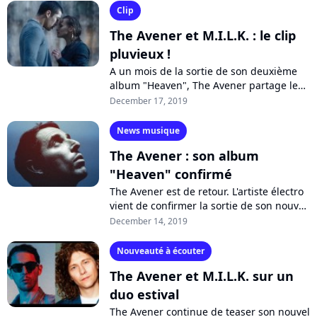
titre électro...
Clip
The Avener et M.I.L.K. : le clip
pluvieux !
A un mois de la sortie de son deuxième
album "Heaven", The Avener partage le
clip de "Under the Waterfall", son duo
December 17, 2019
avec M.I.L.K. Les deux artistes laissent...
News musique
The Avener : son album
"Heaven" confirmé
The Avener est de retour. L'artiste électro
vient de confirmer la sortie de son nouvel
album "Heaven" pour le 24 janvier 2020,
December 14, 2019
cinq après "The Wanderings...
Nouveauté à écouter
The Avener et M.I.L.K. sur un
duo estival
The Avener continue de teaser son nouvel