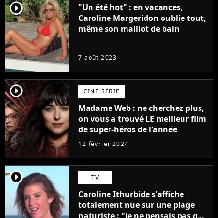
player2
"Un été hot" : en vacances,
Caroline Margeridon oublie tout,
même son maillot de bain
7 août 2023
player2
CINÉ SÉRIE
Madame Web : ne cherchez plus,
on vous a trouvé LE meilleur film
de super-héros de l'année
12 février 2024
player2
TV
Caroline Ithurbide s'affiche
totalement nue sur une plage
naturiste : "je ne pensais pas que