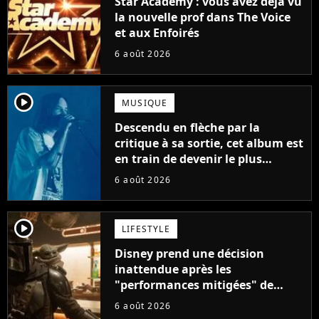
Star Academy : vous avez déjà vu
la nouvelle prof dans The Voice
et aux Enfoirés
6 août 2026
player2
MUSIQUE
Descendu en flèche par la
critique à sa sortie, cet album est
en train de devenir le plus
populaire de son auteur
6 août 2026
player2
LIFESTYLE
Disney prend une décision
inattendue après les
"performances mitigées" de
Vaiana et The Mandalorian &
6 août 2026
Grogu au box-office