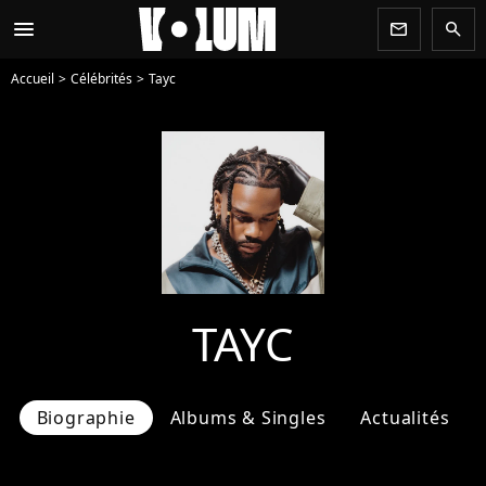
menu
newsletter
search
Accueil
Célébrités
Tayc
TAYC
Biographie
Albums & Singles
Actualités