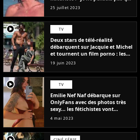
j'arriverais à le faire..."
25 juillet 2023
player2
TV
Deux stars de télé-réalité
débarquent sur Jacquie et Michel
et tournent un film porno : les
premières images du tournage
19 juin 2023
(exclu)
player2
TV
Emilie Nef Naf débarque sur
OnlyFans avec des photos très
sexy... les fétichistes vont
prendre leur pied !
4 mai 2023
player2
CINÉ SÉRIE