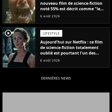
nouveau film de science-fiction
noté 55% est décrit comme "le
plus stupide de l'année"
6 août 2026
player2
LIFESTYLE
Aujourd'hui sur Netflix : ce film
de science-fiction totalement
oublié est pourtant l'un des
meilleurs des années 2010
6 août 2026
DERNIÈRES NEWS