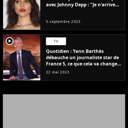
avec Johnny Depp : "Je n'arrive
même pas..."
5 septembre 2023
player2
TV
Quotidien : Yann Barthès
débauche un journaliste star de
France 5, ce que cela va changer
à la rentrée
22 mai 2023