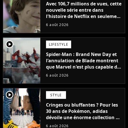
Avec 106,7 millions de vues, cette
nouvelle série entre dans
l'histoire de Netflix en seulement
48 jours
6 août 2026
player2
LIFESTYLE
Spider-Man : Brand New Day et
l'annulation de Blade montrent
que Marvel n'est plus capable de
faire quoi que ce soit de simple
6 août 2026
player2
STYLE
Cringes ou bluffantes ? Pour les
30 ans de Pokémon, adidas
dévoile une énorme collection de
sneakers et je ne sais pas quoi en
6 août 2026