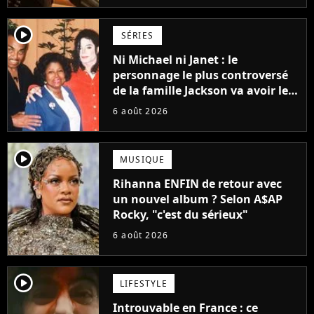
player2
SÉRIES
Ni Michael ni Janet : le
personnage le plus controversé
de la famille Jackson va avoir le
droit à sa propre série
6 août 2026
player2
MUSIQUE
Rihanna ENFIN de retour avec
un nouvel album ? Selon A$AP
Rocky, "c'est du sérieux"
6 août 2026
player2
LIFESTYLE
Introuvable en France : ce