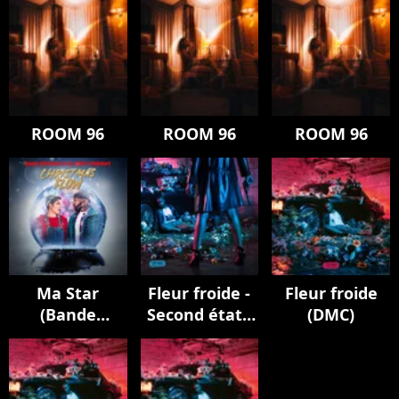
ROOM 96
ROOM 96
ROOM 96
Ma Star
Fleur froide -
Fleur froide
(Bande
Second état :
(DMC)
Originale de la
la
série
cristallisation
"Christmas