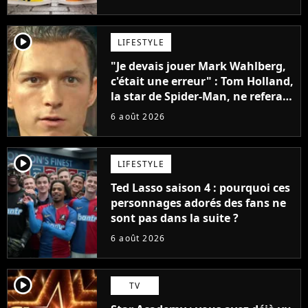
penser
player2
LIFESTYLE
"Je devais jouer Mark Wahlberg,
c'était une erreur" : Tom Holland,
la star de Spider-Man, ne referait
pas ce blockbuster
6 août 2026
player2
LIFESTYLE
Ted Lasso saison 4 : pourquoi ces
personnages adorés des fans ne
sont pas dans la suite ?
6 août 2026
player2
TV