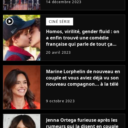
14 décembre 2023
player2
CINÉ SÉRIE
Homos, virilité, gender fluid : on
a enfin trouvé une comédie
française qui parle de tout ça
sans être super ringarde
20 avril 2023
Marine Lorphelin de nouveau en
couple et vous aviez déjà vu son
nouveau compagnon... à la télé
9 octobre 2023
Jenna Ortega furieuse après les
rumeurs qui la disent en couple