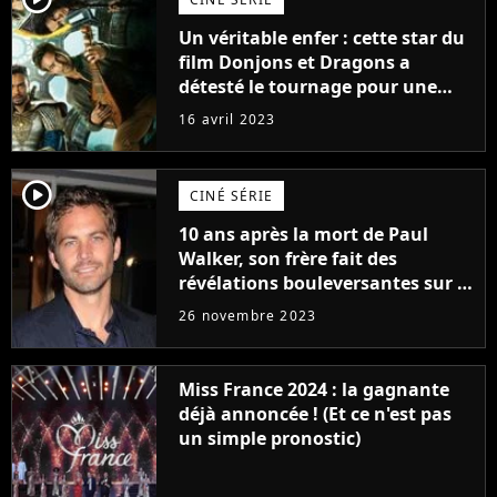
Un véritable enfer : cette star du
film Donjons et Dragons a
détesté le tournage pour une
raison très spéciale
16 avril 2023
player2
CINÉ SÉRIE
10 ans après la mort de Paul
Walker, son frère fait des
révélations bouleversantes sur la
réaction des acteurs de Fast and
26 novembre 2023
Furious
Miss France 2024 : la gagnante
déjà annoncée ! (Et ce n'est pas
un simple pronostic)