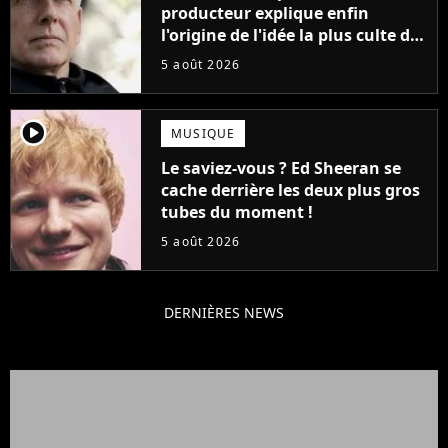
producteur explique enfin
l'origine de l'idée la plus culte de
la série (et on ne parle pas du
5 août 2026
bateau)
player2
MUSIQUE
Le saviez-vous ? Ed Sheeran se
cache derrière les deux plus gros
tubes du moment !
5 août 2026
DERNIÈRES NEWS