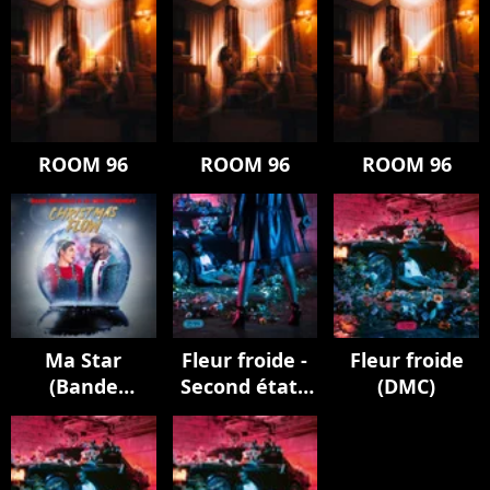
ROOM 96
ROOM 96
ROOM 96
Ma Star
Fleur froide -
Fleur froide
(Bande
Second état :
(DMC)
Originale de la
la
série
cristallisation
"Christmas