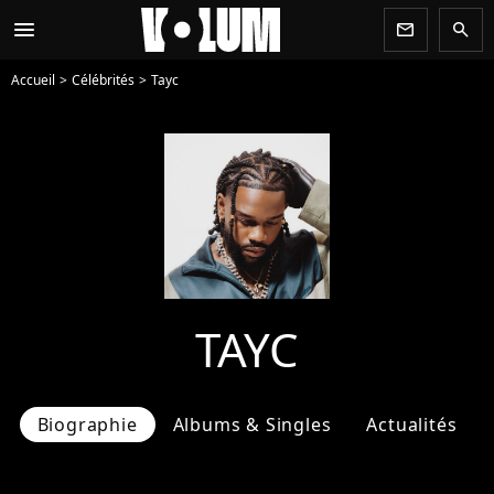
menu
newsletter
search
Accueil
Célébrités
Tayc
TAYC
Biographie
Albums & Singles
Actualités