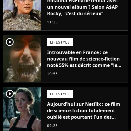
Rihanna ENFIN de retour avec
un nouvel album ? Selon A$AP
Rocky, "c'est du sérieux"
11:33
player2
LIFESTYLE
Introuvable en France : ce
nouveau film de science-fiction
noté 55% est décrit comme "le
plus stupide de l'année"
10:55
player2
LIFESTYLE
Aujourd'hui sur Netflix : ce film
de science-fiction totalement
oublié est pourtant l'un des
meilleurs des années 2010
09:23