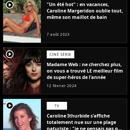
player2
"Un été hot" : en vacances,
Caroline Margeridon oublie tout,
même son maillot de bain
7 août 2023
player2
CINÉ SÉRIE
Madame Web : ne cherchez plus,
on vous a trouvé LE meilleur film
de super-héros de l'année
12 février 2024
player2
TV
Caroline Ithurbide s'affiche
totalement nue sur une plage
naturiste : "je ne pensais pas que