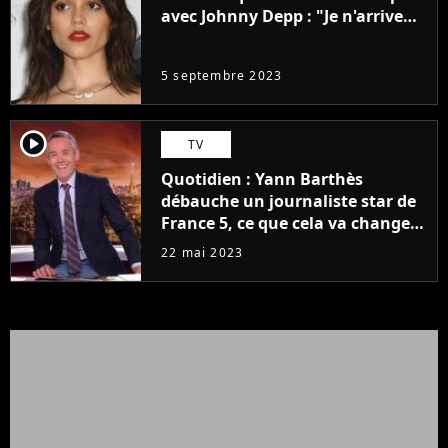
avec Johnny Depp : "Je n'arrive
même pas..."
5 septembre 2023
player2
TV
Quotidien : Yann Barthès
débauche un journaliste star de
France 5, ce que cela va changer
à la rentrée
22 mai 2023