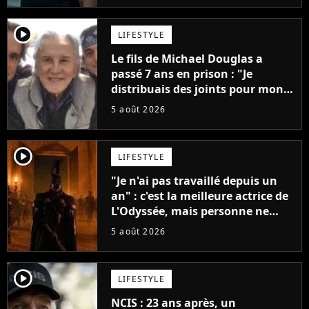
player2
LIFESTYLE
Le fils de Michael Douglas a
passé 7 ans en prison : "Je
distribuais des joints pour mon
père"
5 août 2026
player2
LIFESTYLE
"Je n'ai pas travaillé depuis un
an" : c'est la meilleure actrice de
L'Odyssée, mais personne ne
veut lui donner de rôle au
5 août 2026
cinéma
player2
LIFESTYLE
NCIS : 23 ans après, un