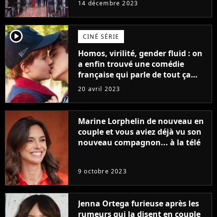
14 décembre 2023
player2
CINÉ SÉRIE
Homos, virilité, gender fluid : on
a enfin trouvé une comédie
française qui parle de tout ça
sans être super ringarde
20 avril 2023
Marine Lorphelin de nouveau en
couple et vous aviez déjà vu son
nouveau compagnon... à la télé
9 octobre 2023
Jenna Ortega furieuse après les
rumeurs qui la disent en couple