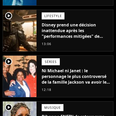
player2
LIFESTYLE
Disney prend une décision
inattendue après les
"performances mitigées" de
Vaiana et The Mandalorian &
13:06
Grogu au box-office
player2
SÉRIES
Ni Michael ni Janet : le
personnage le plus controversé
de la famille Jackson va avoir le
droit à sa propre série
12:18
player2
MUSIQUE