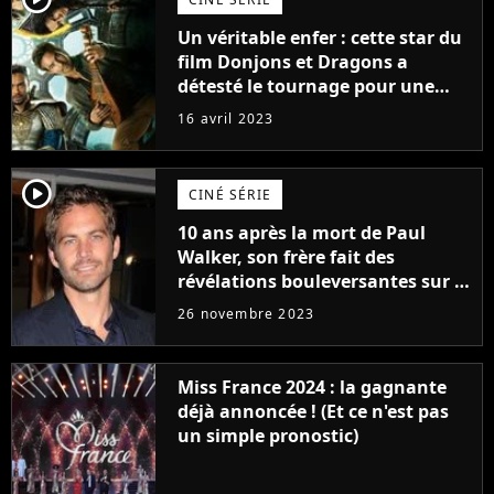
Un véritable enfer : cette star du
film Donjons et Dragons a
détesté le tournage pour une
raison très spéciale
16 avril 2023
player2
CINÉ SÉRIE
10 ans après la mort de Paul
Walker, son frère fait des
révélations bouleversantes sur la
réaction des acteurs de Fast and
26 novembre 2023
Furious
Miss France 2024 : la gagnante
déjà annoncée ! (Et ce n'est pas
un simple pronostic)