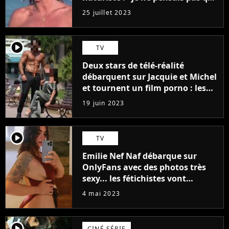
j'arriverais à le faire..."
25 juillet 2023
player2
TV
Deux stars de télé-réalité
débarquent sur Jacquie et Michel
et tournent un film porno : les
premières images du tournage
19 juin 2023
(exclu)
player2
TV
Emilie Nef Naf débarque sur
OnlyFans avec des photos très
sexy... les fétichistes vont
prendre leur pied !
4 mai 2023
player2
CINÉ SÉRIE