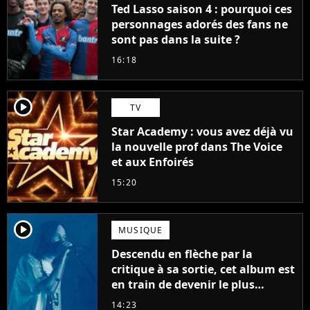
Ted Lasso saison 4 : pourquoi ces
personnages adorés des fans ne
sont pas dans la suite ?
16:18
player2
TV
Star Academy : vous avez déjà vu
la nouvelle prof dans The Voice
et aux Enfoirés
15:20
player2
MUSIQUE
Descendu en flèche par la
critique à sa sortie, cet album est
en train de devenir le plus
populaire de son auteur
14:23