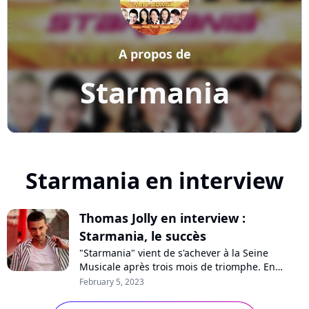
A propos de
Starmania
Starmania en interview
Thomas Jolly en interview :
Starmania, le succès
"Starmania" vient de s'achever à la Seine
Musicale après trois mois de triomphe. En
interview sur Purecharts, le metteur en scène
February 5, 2023
Thomas Jolly se confie sur la pression et le
succès, son travail ambitieux pour revisiter le