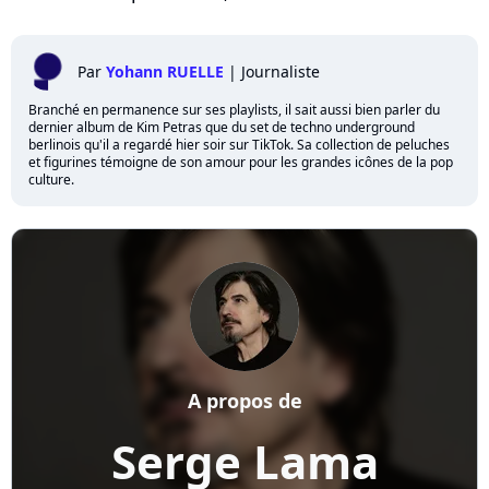
Par
Yohann RUELLE
|
Journaliste
Branché en permanence sur ses playlists, il sait aussi bien parler du
dernier album de Kim Petras que du set de techno underground
berlinois qu'il a regardé hier soir sur TikTok. Sa collection de peluches
et figurines témoigne de son amour pour les grandes icônes de la pop
culture.
A propos de
Serge Lama