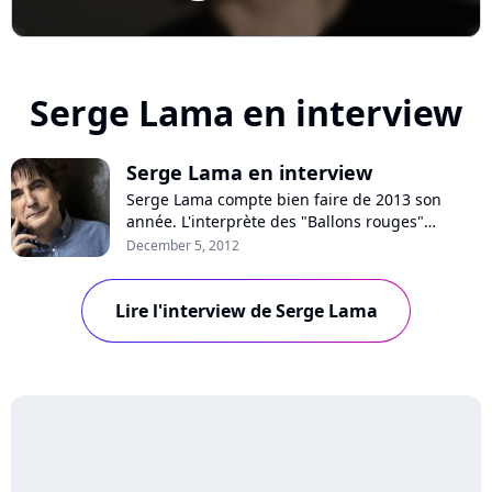
Serge Lama en interview
Serge Lama en interview
Serge Lama compte bien faire de 2013 son
année. L'interprète des "Ballons rouges"
prépare une tournée qui fera escale à l'Olympia
December 5, 2012
en février pour plusieurs soirs, afin de célébrer
avec ses fidèles ses cinquante ans de carrière.
Lire l'interview de Serge Lama
Pour s'y préparer, le chanteur nous propose
cette semaine un nouveau best-of, i...