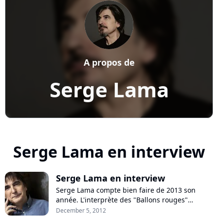
A propos de
Serge Lama
Serge Lama en interview
Serge Lama en interview
Serge Lama compte bien faire de 2013 son
année. L'interprète des "Ballons rouges"
prépare une tournée qui fera escale à l'Olympia
December 5, 2012