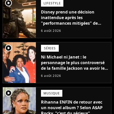
player2
LIFESTYLE
Disney prend une décision
inattendue après les
"performances mitigées" de
Vaiana et The Mandalorian &
6 août 2026
Grogu au box-office
player2
SÉRIES
Ni Michael ni Janet : le
personnage le plus controversé
de la famille Jackson va avoir le
droit à sa propre série
6 août 2026
player2
MUSIQUE
Rihanna ENFIN de retour avec
un nouvel album ? Selon A$AP
Rocky, "c'est du sérieux"