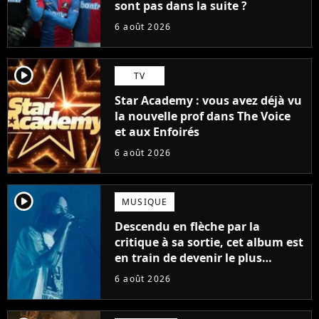
sont pas dans la suite ?
6 août 2026
player2
TV
Star Academy : vous avez déjà vu
la nouvelle prof dans The Voice
et aux Enfoirés
6 août 2026
player2
MUSIQUE
Descendu en flèche par la
critique à sa sortie, cet album est
en train de devenir le plus
populaire de son auteur
6 août 2026