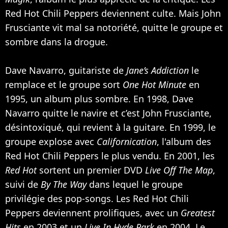
Red Hot Chili Peppers deviennent culte. Mais John
Frusciante vit mal sa notoriété, quitte le groupe et
sombre dans la drogue.
Dave Navarro, guitariste de
Jane’s Addiction
le
remplace et le groupe sort
One Hot Minute
en
1995, un album plus sombre. En 1998, Dave
Navarro quitte le navire et c’est John Frusciante,
désintoxiqué, qui revient à la guitare. En 1999, le
groupe explose avec
Californication
, l'album des
Red Hot Chili Peppers le plus vendu. En 2001, les
Red Hot
sortent un premier DVD
Live Off The Map
,
suivi de
By The Way
dans lequel le groupe
privilégie des pop-songs. Les Red Hot Chili
Peppers deviennent prolifiques, avec un
Greatest
Hits
en 2003 et un
Live In Hyde Park
en 2004. Le