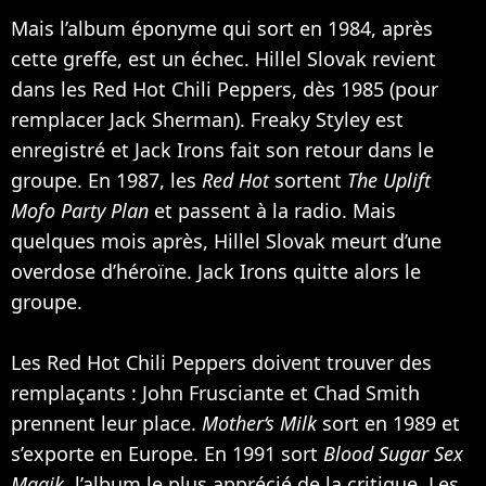
Mais l’album éponyme qui sort en 1984, après
cette greffe, est un échec. Hillel Slovak revient
dans les Red Hot Chili Peppers, dès 1985 (pour
remplacer Jack Sherman). Freaky Styley est
enregistré et Jack Irons fait son retour dans le
groupe. En 1987, les
Red Hot
sortent
The Uplift
Mofo Party Plan
et passent à la radio. Mais
quelques mois après, Hillel Slovak meurt d’une
overdose d’héroïne. Jack Irons quitte alors le
groupe.
Les Red Hot Chili Peppers doivent trouver des
remplaçants : John Frusciante et Chad Smith
prennent leur place.
Mother‘s Milk
sort en 1989 et
s’exporte en Europe. En 1991 sort
Blood Sugar Sex
Magik
, l’album le plus apprécié de la critique. Les