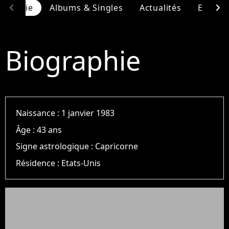
chevron_left
chevron_right
ographie
Albums & Singles
Actualités
Entour
Biographie
Naissance :
1 janvier 1983
Âge :
43 ans
Signe astrologique :
Capricorne
Résidence :
Etats-Unis