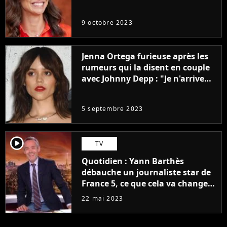
9 octobre 2023
Jenna Ortega furieuse après les
rumeurs qui la disent en couple
avec Johnny Depp : "Je n'arrive
même pas..."
5 septembre 2023
player2
TV
Quotidien : Yann Barthès
débauche un journaliste star de
France 5, ce que cela va changer
à la rentrée
22 mai 2023