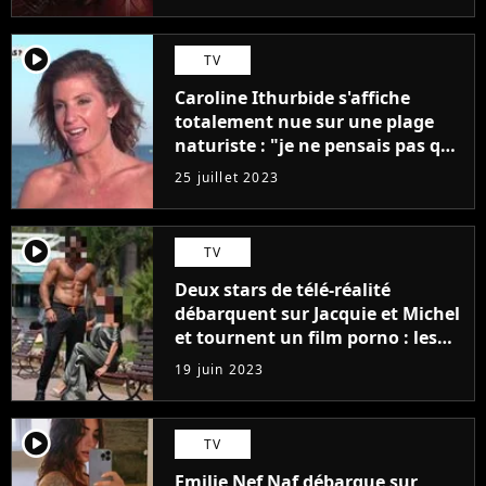
player2
TV
Caroline Ithurbide s'affiche
totalement nue sur une plage
naturiste : "je ne pensais pas que
j'arriverais à le faire..."
25 juillet 2023
player2
TV
Deux stars de télé-réalité
débarquent sur Jacquie et Michel
et tournent un film porno : les
premières images du tournage
19 juin 2023
(exclu)
player2
TV
Emilie Nef Naf débarque sur