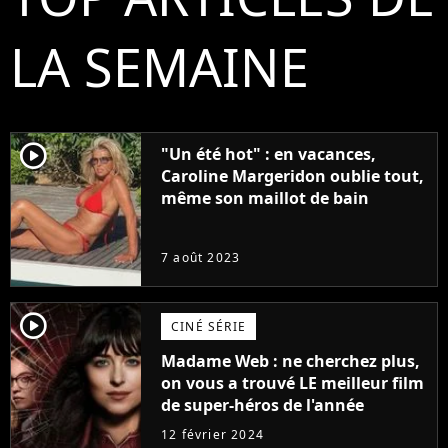
LA SEMAINE
player2
"Un été hot" : en vacances,
Caroline Margeridon oublie tout,
même son maillot de bain
7 août 2023
player2
CINÉ SÉRIE
Madame Web : ne cherchez plus,
on vous a trouvé LE meilleur film
de super-héros de l'année
12 février 2024