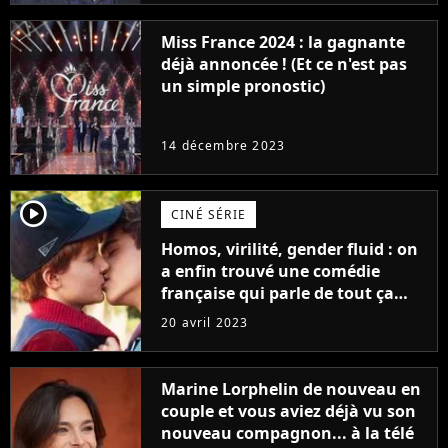
Miss France 2024 : la gagnante
déjà annoncée ! (Et ce n'est pas
un simple pronostic)
14 décembre 2023
player2
CINÉ SÉRIE
Homos, virilité, gender fluid : on
a enfin trouvé une comédie
française qui parle de tout ça
sans être super ringarde
20 avril 2023
Marine Lorphelin de nouveau en
couple et vous aviez déjà vu son
nouveau compagnon... à la télé