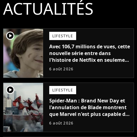
ACTUALITÉS
player2
LIFESTYLE
Avec 106,7 millions de vues, cette
nouvelle série entre dans
l'histoire de Netflix en seulement
48 jours
6 août 2026
player2
LIFESTYLE
Spider-Man : Brand New Day et
l'annulation de Blade montrent
que Marvel n'est plus capable de
faire quoi que ce soit de simple
6 août 2026