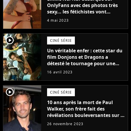
OnlyFans avec des photos très
sexy... les fétichistes vont
prendre leur pied !
4 mai 2023
player2
CINÉ SÉRIE
Un véritable enfer : cette star du
film Donjons et Dragons a
détesté le tournage pour une
raison très spéciale
16 avril 2023
player2
CINÉ SÉRIE
10 ans après la mort de Paul
Walker, son frère fait des
révélations bouleversantes sur la
réaction des acteurs de Fast and
26 novembre 2023
Furious