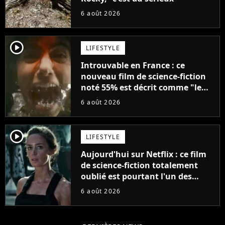
6 août 2026
player2
LIFESTYLE
Introuvable en France : ce
nouveau film de science-fiction
noté 55% est décrit comme "le
plus stupide de l'année"
6 août 2026
player2
LIFESTYLE
Aujourd'hui sur Netflix : ce film
de science-fiction totalement
oublié est pourtant l'un des
meilleurs des années 2010
6 août 2026