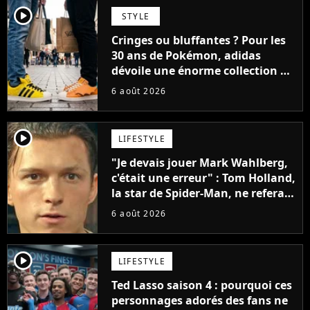
player2
STYLE
Cringes ou bluffantes ? Pour les
30 ans de Pokémon, adidas
dévoile une énorme collection de
sneakers et je ne sais pas quoi en
6 août 2026
penser
player2
LIFESTYLE
"Je devais jouer Mark Wahlberg,
c'était une erreur" : Tom Holland,
la star de Spider-Man, ne referait
pas ce blockbuster
6 août 2026
player2
LIFESTYLE
Ted Lasso saison 4 : pourquoi ces
personnages adorés des fans ne