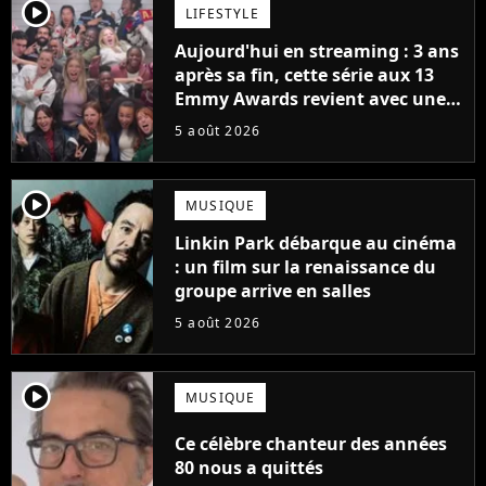
player2
LIFESTYLE
Aujourd'hui en streaming : 3 ans
après sa fin, cette série aux 13
Emmy Awards revient avec une
suite... totalement différente
5 août 2026
player2
MUSIQUE
Linkin Park débarque au cinéma
: un film sur la renaissance du
groupe arrive en salles
5 août 2026
player2
MUSIQUE
Ce célèbre chanteur des années
80 nous a quittés