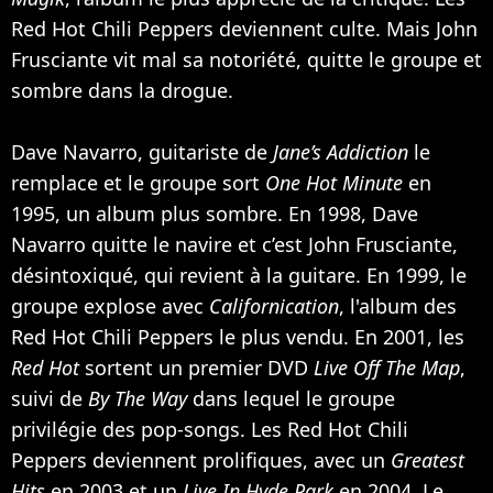
Red Hot Chili Peppers deviennent culte. Mais John
Frusciante vit mal sa notoriété, quitte le groupe et
sombre dans la drogue.
Dave Navarro, guitariste de
Jane’s Addiction
le
remplace et le groupe sort
One Hot Minute
en
1995, un album plus sombre. En 1998, Dave
Navarro quitte le navire et c’est John Frusciante,
désintoxiqué, qui revient à la guitare. En 1999, le
groupe explose avec
Californication
, l'album des
Red Hot Chili Peppers le plus vendu. En 2001, les
Red Hot
sortent un premier DVD
Live Off The Map
,
suivi de
By The Way
dans lequel le groupe
privilégie des pop-songs. Les Red Hot Chili
Peppers deviennent prolifiques, avec un
Greatest
Hits
en 2003 et un
Live In Hyde Park
en 2004. Le