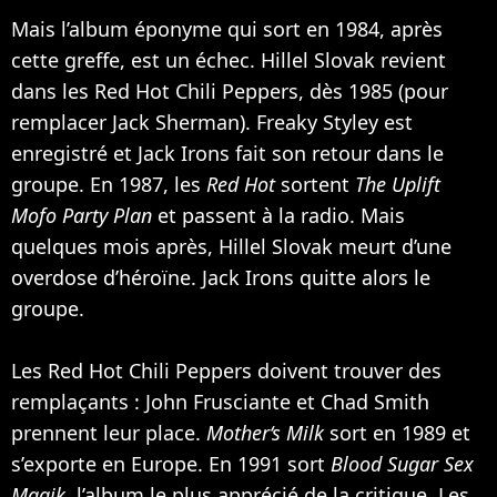
Mais l’album éponyme qui sort en 1984, après
cette greffe, est un échec. Hillel Slovak revient
dans les Red Hot Chili Peppers, dès 1985 (pour
remplacer Jack Sherman). Freaky Styley est
enregistré et Jack Irons fait son retour dans le
groupe. En 1987, les
Red Hot
sortent
The Uplift
Mofo Party Plan
et passent à la radio. Mais
quelques mois après, Hillel Slovak meurt d’une
overdose d’héroïne. Jack Irons quitte alors le
groupe.
Les Red Hot Chili Peppers doivent trouver des
remplaçants : John Frusciante et Chad Smith
prennent leur place.
Mother‘s Milk
sort en 1989 et
s’exporte en Europe. En 1991 sort
Blood Sugar Sex
Magik
, l’album le plus apprécié de la critique. Les