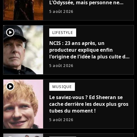
L'Odyssée, mais personne ne
veut lui donner de rôle au
5 août 2026
cinéma
player2
LIFESTYLE
NCIS : 23 ans après, un
producteur explique enfin
l'origine de l'idée la plus culte de
la série (et on ne parle pas du
5 août 2026
bateau)
player2
MUSIQUE
Le saviez-vous ? Ed Sheeran se
cache derrière les deux plus gros
tubes du moment !
5 août 2026