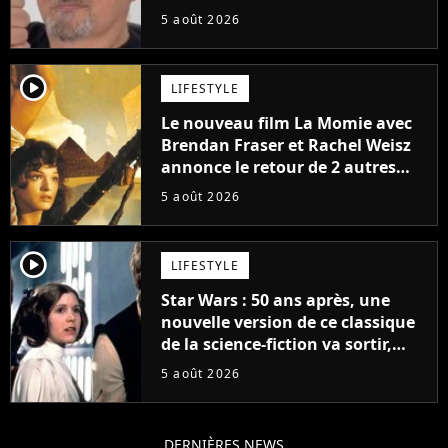
5 août 2026
player2
LIFESTYLE
Le nouveau film La Momie avec
Brendan Fraser et Rachel Weisz
annonce le retour de 2 autres
personnages emblématiques de
5 août 2026
la saga
player2
LIFESTYLE
Star Wars : 50 ans après, une
nouvelle version de ce classique
de la science-fiction va sortir,
mais on ne la verra jamais en
5 août 2026
France
DERNIÈRES NEWS