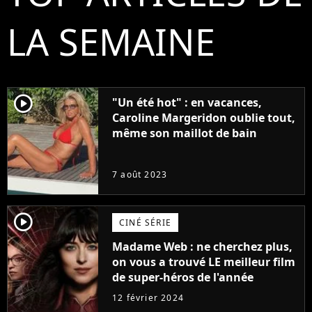
LA SEMAINE
player2
"Un été hot" : en vacances,
Caroline Margeridon oublie tout,
même son maillot de bain
7 août 2023
player2
CINÉ SÉRIE
Madame Web : ne cherchez plus,
on vous a trouvé LE meilleur film
de super-héros de l'année
12 février 2024