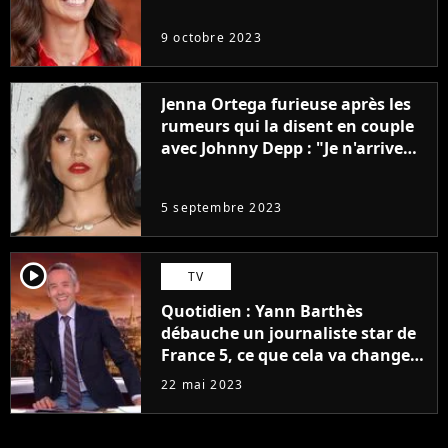
9 octobre 2023
Jenna Ortega furieuse après les
rumeurs qui la disent en couple
avec Johnny Depp : "Je n'arrive
même pas..."
5 septembre 2023
player2
TV
Quotidien : Yann Barthès
débauche un journaliste star de
France 5, ce que cela va changer
à la rentrée
22 mai 2023