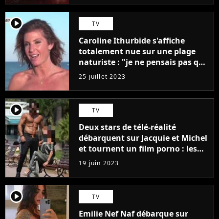
player2
TV
Caroline Ithurbide s'affiche
totalement nue sur une plage
naturiste : "je ne pensais pas que
j'arriverais à le faire..."
25 juillet 2023
player2
TV
Deux stars de télé-réalité
débarquent sur Jacquie et Michel
et tournent un film porno : les
premières images du tournage
19 juin 2023
(exclu)
player2
TV
Emilie Nef Naf débarque sur