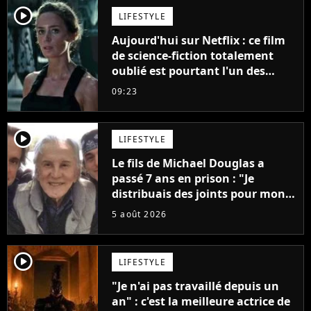
player2
LIFESTYLE
Aujourd'hui sur Netflix : ce film
de science-fiction totalement
oublié est pourtant l'un des
meilleurs des années 2010
09:23
player2
LIFESTYLE
Le fils de Michael Douglas a
passé 7 ans en prison : "Je
distribuais des joints pour mon
père"
5 août 2026
player2
LIFESTYLE
"Je n'ai pas travaillé depuis un
an" : c'est la meilleure actrice de