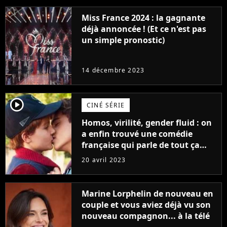
Miss France 2024 : la gagnante
déjà annoncée ! (Et ce n'est pas
un simple pronostic)
14 décembre 2023
player2
CINÉ SÉRIE
Homos, virilité, gender fluid : on
a enfin trouvé une comédie
française qui parle de tout ça
sans être super ringarde
20 avril 2023
Marine Lorphelin de nouveau en
couple et vous aviez déjà vu son
nouveau compagnon... à la télé