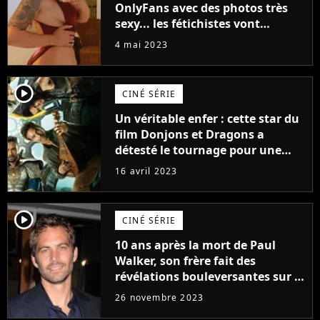
OnlyFans avec des photos très
sexy... les fétichistes vont
prendre leur pied !
4 mai 2023
player2
CINÉ SÉRIE
Un véritable enfer : cette star du
film Donjons et Dragons a
détesté le tournage pour une
raison très spéciale
16 avril 2023
player2
CINÉ SÉRIE
10 ans après la mort de Paul
Walker, son frère fait des
révélations bouleversantes sur la
réaction des acteurs de Fast and
26 novembre 2023
Furious