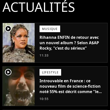
ACTUALITÉS
player2
MUSIQUE
Rihanna ENFIN de retour avec
un nouvel album ? Selon A$AP
Rocky, "c'est du sérieux"
11:33
player2
LIFESTYLE
Introuvable en France : ce
nouveau film de science-fiction
noté 55% est décrit comme "le
plus stupide de l'année"
10:55