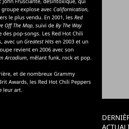
st John Frusciante, désintoxiqué, qui
le groupe explose avec
Californication
,
ers le plus vendu. En 2001, les
Red
ve Off The Map
, suivi de
By The Way
ie des pop-songs. Les Red Hot Chili
s, avec un
Greatest Hits
en 2003 et un
roupe revient en 2006 avec son
um Arcadium
, mêlant funk, rock et pop.
rrière, et de nombreux Grammy
rit Awards, les Red Hot Chili Peppers
leur art.
DERNIÈ
ACTUAL