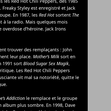
ns les Red Hot Chili Peppers, dès 1985
 Freaky Styley est enregistré et Jack
roupe. En 1987, les
Red Hot
sortent
The
t à la radio. Mais quelques mois
e overdose d’héroïne. Jack Irons
ent trouver des remplaçants : John
nent leur place.
Mother‘s Milk
sort en
n 1991 sort
Blood Sugar Sex Magik
,
critique. Les Red Hot Chili Peppers
sciante vit mal sa notoriété, quitte le
gue.
ne’s Addiction
le remplace et le groupe
n album plus sombre. En 1998, Dave