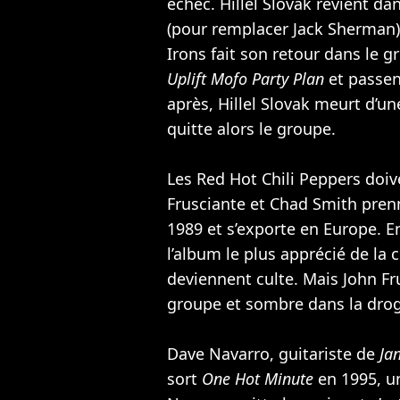
échec. Hillel Slovak revient da
(pour remplacer Jack Sherman).
Irons fait son retour dans le g
Uplift Mofo Party Plan
et passen
après, Hillel Slovak meurt d’un
quitte alors le groupe.
Les Red Hot Chili Peppers doiv
Frusciante et Chad Smith pren
1989 et s’exporte en Europe. E
l’album le plus apprécié de la 
deviennent culte. Mais John Fru
groupe et sombre dans la dro
Dave Navarro, guitariste de
Ja
sort
One Hot Minute
en 1995, u