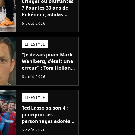
Cringes ou bluffantes
? Pour les 30 ans de
Pokémon, adidas
dévoile une énorme
6 août 2026
collection de sneakers
et je ne sais pas quoi
en penser
LIFESTYLE
"Je devais jouer Mark
Wahlberg, c'était une
erreur" : Tom Holland,
la star de Spider-Man,
6 août 2026
ne referait pas ce
blockbuster
LIFESTYLE
Ted Lasso saison 4 :
pourquoi ces
personnages adorés
des fans ne sont pas
6 août 2026
dans la suite ?