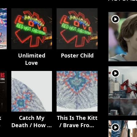
player2
Unlimited
Poster Child
Love
player2
k
Catch My
This Is The Kitt
)
Death / How It
/ Brave From
player2
Ends
Afar