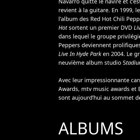
Navarro quitte le navire et c’e
revient à la guitare. En 1999, 
l'album des Red Hot Chili Pepp
Hot
sortent un premier DVD
Li
dans lequel le groupe privilég
Peppers deviennent prolifique
Live In Hyde Park
en 2004. Le g
neuvième album studio S
tadi
Avec leur impressionnante ca
Awards, mtv music awards et B
sont aujourd’hui au sommet de 
ALBUMS