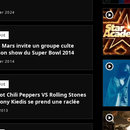
ier 2024
player2
QUE
 Mars invite un groupe culte
son show du Super Bowl 2014
ier 2014
player2
QUE
t Chili Peppers VS Rolling Stones
hony Kiedis se prend une raclée
 2013
player2