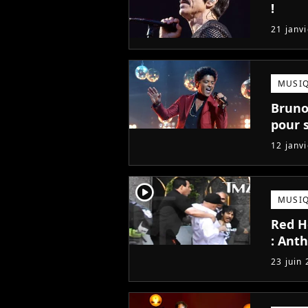
!
21 janv
MUSI
Bruno
pour 
12 janv
player2
MUSI
Red Ho
: Ant
23 juin