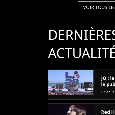
VOIR TOUS LE
DERNIÈRE
ACTUALIT
JO : 
le pub
12 août
Red Ho