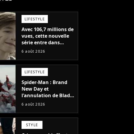
LIFESTYLE
Avec 106,7 millions de
vues, cette nouvelle
série entre dans
l'histoire de Netflix en
6 août 2026
seulement 48 jours
LIFESTYLE
Spider-Man : Brand
New Day et
l'annulation de Blade
montrent que Marvel
6 août 2026
n'est plus capable de
faire quoi que ce soit
de simple
STYLE