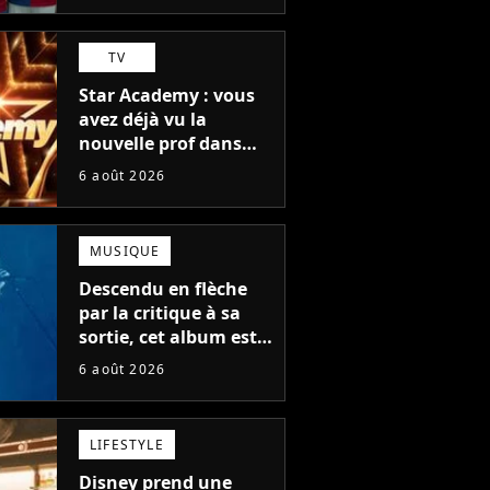
TV
Star Academy : vous
avez déjà vu la
nouvelle prof dans
The Voice et aux
6 août 2026
Enfoirés
MUSIQUE
Descendu en flèche
par la critique à sa
sortie, cet album est
en train de devenir le
6 août 2026
plus populaire de son
auteur
LIFESTYLE
Disney prend une