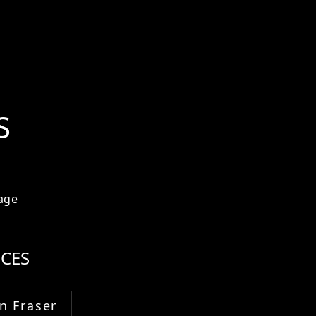
S
age
CES
n Fraser