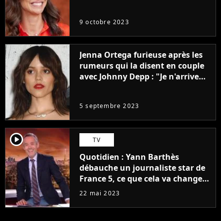
9 octobre 2023
Jenna Ortega furieuse après les
rumeurs qui la disent en couple
avec Johnny Depp : "Je n'arrive
même pas..."
5 septembre 2023
player2
TV
Quotidien : Yann Barthès
débauche un journaliste star de
France 5, ce que cela va changer
à la rentrée
22 mai 2023