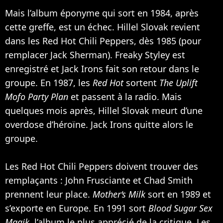
Mais l’album éponyme qui sort en 1984, après
cette greffe, est un échec. Hillel Slovak revient
dans les Red Hot Chili Peppers, dès 1985 (pour
remplacer Jack Sherman). Freaky Styley est
enregistré et Jack Irons fait son retour dans le
groupe. En 1987, les
Red Hot
sortent
The Uplift
Mofo Party Plan
et passent à la radio. Mais
quelques mois après, Hillel Slovak meurt d’une
overdose d’héroïne. Jack Irons quitte alors le
groupe.
Les Red Hot Chili Peppers doivent trouver des
remplaçants : John Frusciante et Chad Smith
prennent leur place.
Mother‘s Milk
sort en 1989 et
s’exporte en Europe. En 1991 sort
Blood Sugar Sex
Magik
, l’album le plus apprécié de la critique. Les