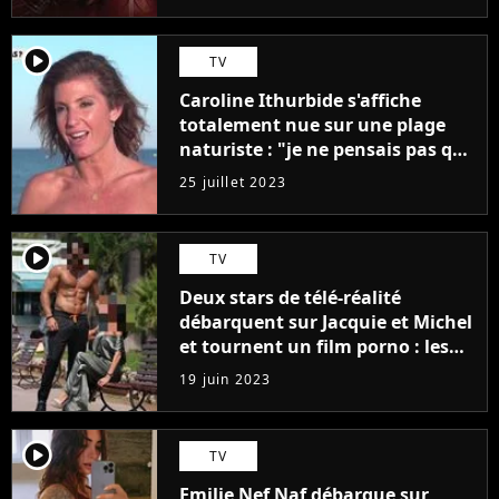
player2
TV
Caroline Ithurbide s'affiche
totalement nue sur une plage
naturiste : "je ne pensais pas que
j'arriverais à le faire..."
25 juillet 2023
player2
TV
Deux stars de télé-réalité
débarquent sur Jacquie et Michel
et tournent un film porno : les
premières images du tournage
19 juin 2023
(exclu)
player2
TV
Emilie Nef Naf débarque sur