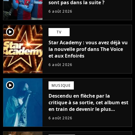
sont pas dans la suite ?
6 août 2026
player2
TV
Star Academy : vous avez déjà vu
la nouvelle prof dans The Voice
et aux Enfoirés
6 août 2026
player2
MUSIQUE
Descendu en flèche par la
critique à sa sortie, cet album est
en train de devenir le plus
populaire de son auteur
6 août 2026