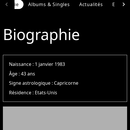
chevron_left
chevron_right
ographie
Albums & Singles
Actualités
Entour
Biographie
Naissance :
1 janvier 1983
Âge :
43 ans
Signe astrologique :
Capricorne
Résidence :
Etats-Unis