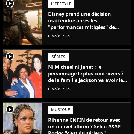
player2
LIFESTYLE
Disney prend une décision
inattendue après les
"performances mitigées" de
Vaiana et The Mandalorian &
6 août 2026
Grogu au box-office
player2
SÉRIES
Ni Michael ni Janet : le
personnage le plus controversé
de la famille Jackson va avoir le
droit à sa propre série
6 août 2026
player2
MUSIQUE
Rihanna ENFIN de retour avec
un nouvel album ? Selon A$AP
Rocky, "c'est du sérieux"