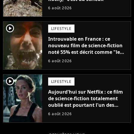
6 août 2026
player2
LIFESTYLE
Introuvable en France : ce
nouveau film de science-fiction
noté 55% est décrit comme "le
plus stupide de l'année"
6 août 2026
player2
LIFESTYLE
Aujourd'hui sur Netflix : ce film
de science-fiction totalement
oublié est pourtant l'un des
meilleurs des années 2010
6 août 2026