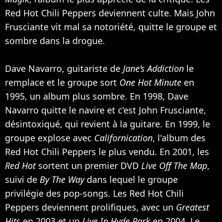
Red Hot Chili Peppers deviennent culte. Mais John
Frusciante vit mal sa notoriété, quitte le groupe et
sombre dans la drogue.
Dave Navarro, guitariste de
Jane’s Addiction
le
remplace et le groupe sort
One Hot Minute
en
1995, un album plus sombre. En 1998, Dave
Navarro quitte le navire et c’est John Frusciante,
désintoxiqué, qui revient à la guitare. En 1999, le
groupe explose avec
Californication
, l'album des
Red Hot Chili Peppers le plus vendu. En 2001, les
Red Hot
sortent un premier DVD
Live Off The Map
,
suivi de
By The Way
dans lequel le groupe
privilégie des pop-songs. Les Red Hot Chili
Peppers deviennent prolifiques, avec un
Greatest
Hits
en 2003 et un
Live In Hyde Park
en 2004. Le