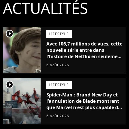
ACTUALITÉS
player2
LIFESTYLE
Avec 106,7 millions de vues, cette
nouvelle série entre dans
l'histoire de Netflix en seulement
48 jours
6 août 2026
player2
LIFESTYLE
Spider-Man : Brand New Day et
l'annulation de Blade montrent
que Marvel n'est plus capable de
faire quoi que ce soit de simple
6 août 2026