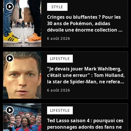
player2
STYLE
Cringes ou bluffantes ? Pour les
30 ans de Pokémon, adidas
dévoile une énorme collection de
sneakers et je ne sais pas quoi en
6 août 2026
penser
player2
LIFESTYLE
"Je devais jouer Mark Wahlberg,
c'était une erreur" : Tom Holland,
la star de Spider-Man, ne referait
pas ce blockbuster
6 août 2026
player2
LIFESTYLE
Ted Lasso saison 4 : pourquoi ces
personnages adorés des fans ne