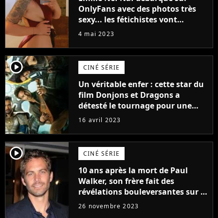
OnlyFans avec des photos très
sexy... les fétichistes vont
prendre leur pied !
4 mai 2023
player2
CINÉ SÉRIE
Un véritable enfer : cette star du
film Donjons et Dragons a
détesté le tournage pour une
raison très spéciale
16 avril 2023
player2
CINÉ SÉRIE
10 ans après la mort de Paul
Walker, son frère fait des
révélations bouleversantes sur la
réaction des acteurs de Fast and
26 novembre 2023
Furious