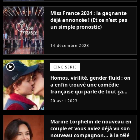
Miss France 2024 : la gagnante
déjà annoncée ! (Et ce n'est pas
un simple pronostic)
14 décembre 2023
player2
CINÉ SÉRIE
Homos, virilité, gender fluid : on
a enfin trouvé une comédie
française qui parle de tout ça
sans être super ringarde
20 avril 2023
Marine Lorphelin de nouveau en
couple et vous aviez déjà vu son
nouveau compagnon... à la télé