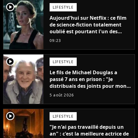
player2
LIFESTYLE
Aujourd'hui sur Netflix : ce film
de science-fiction totalement
oublié est pourtant l'un des
meilleurs des années 2010
09:23
player2
LIFESTYLE
Le fils de Michael Douglas a
passé 7 ans en prison : "Je
distribuais des joints pour mon
père"
5 août 2026
player2
LIFESTYLE
"Je n'ai pas travaillé depuis un
an" : c'est la meilleure actrice de