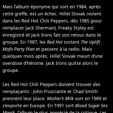
Mais l’album éponyme qui sort en 1984, après
cette greffe, est un échec. Hillel Slovak revient
dans les Red Hot Chili Peppers, dès 1985 (pour
remplacer Jack Sherman). Freaky Styley est
enregistré et Jack Irons fait son retour dans le
groupe. En 1987, les
Red Hot
sortent
The Uplift
Mofo Party Plan
et passent à la radio. Mais
quelques mois après, Hillel Slovak meurt d’une
overdose d’héroïne. Jack Irons quitte alors le
groupe.
Les Red Hot Chili Peppers doivent trouver des
remplaçants : John Frusciante et Chad Smith
prennent leur place.
Mother‘s Milk
sort en 1989 et
s’exporte en Europe. En 1991 sort
Blood Sugar Sex
Magik
, l’album le plus apprécié de la critique. Les