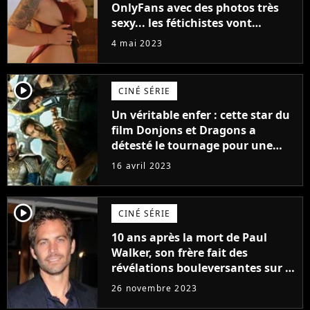
OnlyFans avec des photos très
sexy... les fétichistes vont
prendre leur pied !
4 mai 2023
player2
CINÉ SÉRIE
Un véritable enfer : cette star du
film Donjons et Dragons a
détesté le tournage pour une
raison très spéciale
16 avril 2023
player2
CINÉ SÉRIE
10 ans après la mort de Paul
Walker, son frère fait des
révélations bouleversantes sur la
réaction des acteurs de Fast and
26 novembre 2023
Furious