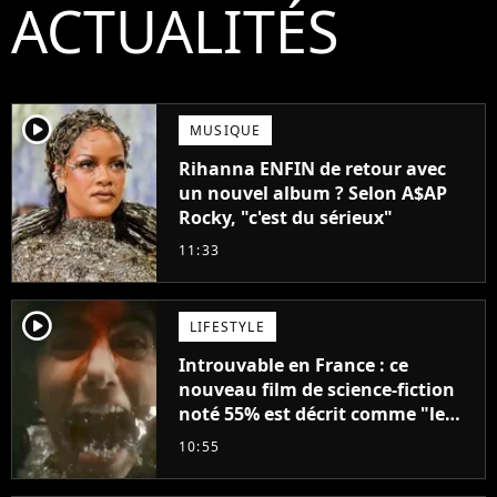
ACTUALITÉS
player2
MUSIQUE
Rihanna ENFIN de retour avec
un nouvel album ? Selon A$AP
Rocky, "c'est du sérieux"
11:33
player2
LIFESTYLE
Introuvable en France : ce
nouveau film de science-fiction
noté 55% est décrit comme "le
plus stupide de l'année"
10:55