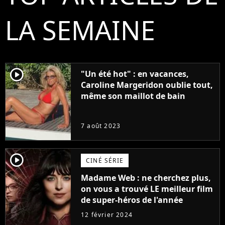
LA SEMAINE
player2
"Un été hot" : en vacances,
Caroline Margeridon oublie tout,
même son maillot de bain
7 août 2023
player2
CINÉ SÉRIE
Madame Web : ne cherchez plus,
on vous a trouvé LE meilleur film
de super-héros de l'année
12 février 2024