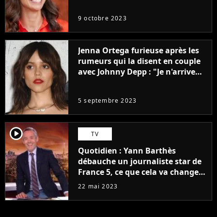
9 octobre 2023
Jenna Ortega furieuse après les
rumeurs qui la disent en couple
avec Johnny Depp : "Je n'arrive
même pas..."
5 septembre 2023
player2
TV
Quotidien : Yann Barthès
débauche un journaliste star de
France 5, ce que cela va changer
à la rentrée
22 mai 2023