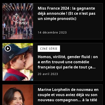
Miss France 2024 : la gagnante
déjà annoncée ! (Et ce n'est pas
un simple pronostic)
14 décembre 2023
player2
CINÉ SÉRIE
Homos, virilité, gender fluid : on
a enfin trouvé une comédie
française qui parle de tout ça
sans être super ringarde
20 avril 2023
Marine Lorphelin de nouveau en
couple et vous aviez déjà vu son
nouveau compagnon... à la télé