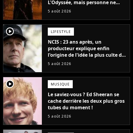
L'Odyssée, mais personne ne
veut lui donner de rôle au
5 août 2026
cinéma
player2
LIFESTYLE
NCIS : 23 ans après, un
producteur explique enfin
l'origine de l'idée la plus culte de
la série (et on ne parle pas du
5 août 2026
bateau)
player2
MUSIQUE
Le saviez-vous ? Ed Sheeran se
cache derrière les deux plus gros
tubes du moment !
5 août 2026