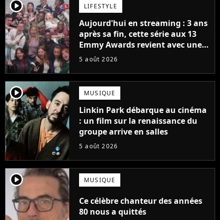
player2
LIFESTYLE
Aujourd'hui en streaming : 3 ans
après sa fin, cette série aux 13
Emmy Awards revient avec une
suite... totalement différente
5 août 2026
player2
MUSIQUE
Linkin Park débarque au cinéma
: un film sur la renaissance du
groupe arrive en salles
5 août 2026
player2
MUSIQUE
Ce célèbre chanteur des années
80 nous a quittés