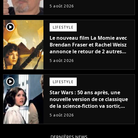
5 août 2026
player2
LIFESTYLE
Le nouveau film La Momie avec
Brendan Fraser et Rachel Weisz
annonce le retour de 2 autres
personnages emblématiques de
5 août 2026
la saga
player2
LIFESTYLE
Star Wars : 50 ans après, une
nouvelle version de ce classique
de la science-fiction va sortir,
mais on ne la verra jamais en
5 août 2026
France
DERNIÈRES NEWS