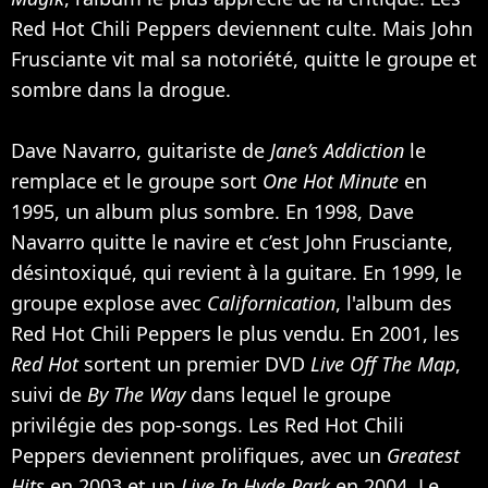
Red Hot Chili Peppers deviennent culte. Mais John
Frusciante vit mal sa notoriété, quitte le groupe et
sombre dans la drogue.
Dave Navarro, guitariste de
Jane’s Addiction
le
remplace et le groupe sort
One Hot Minute
en
1995, un album plus sombre. En 1998, Dave
Navarro quitte le navire et c’est John Frusciante,
désintoxiqué, qui revient à la guitare. En 1999, le
groupe explose avec
Californication
, l'album des
Red Hot Chili Peppers le plus vendu. En 2001, les
Red Hot
sortent un premier DVD
Live Off The Map
,
suivi de
By The Way
dans lequel le groupe
privilégie des pop-songs. Les Red Hot Chili
Peppers deviennent prolifiques, avec un
Greatest
Hits
en 2003 et un
Live In Hyde Park
en 2004. Le