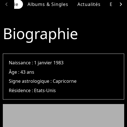
chevron_left
chevron_right
ographie
Albums & Singles
Actualités
Entour
Biographie
Naissance :
1 janvier 1983
Âge :
43 ans
Signe astrologique :
Capricorne
Résidence :
Etats-Unis