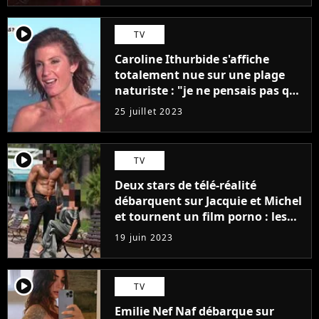
player2
TV
Caroline Ithurbide s'affiche
totalement nue sur une plage
naturiste : "je ne pensais pas que
j'arriverais à le faire..."
25 juillet 2023
player2
TV
Deux stars de télé-réalité
débarquent sur Jacquie et Michel
et tournent un film porno : les
premières images du tournage
19 juin 2023
(exclu)
player2
TV
Emilie Nef Naf débarque sur