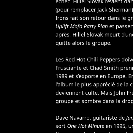
échec. Hillel Slovak revient da
(pour remplacer Jack Sherman).
Irons fait son retour dans le g
Uplift Mofo Party Plan
et passen
après, Hillel Slovak meurt d’un
quitte alors le groupe.
Les Red Hot Chili Peppers doiv
Frusciante et Chad Smith pren
1989 et s’exporte en Europe. E
l’album le plus apprécié de la 
deviennent culte. Mais John Fru
groupe et sombre dans la dro
Dave Navarro, guitariste de
Ja
sort
One Hot Minute
en 1995, u