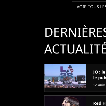
VOIR TOUS LE
DERNIÈRE
ACTUALIT
JO : 
le pub
12 août
Red Ho