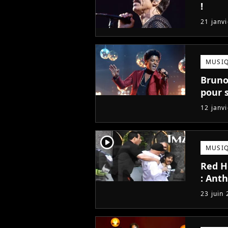
!
21 janv
MUSI
Bruno
pour 
12 janv
player2
MUSI
Red Ho
: Ant
23 juin