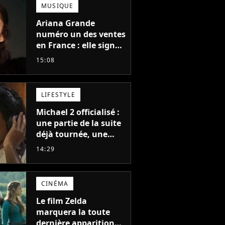
MUSIQUE
Ariana Grande
numéro un des ventes
en France : elle signe
le meilleur démarrage
15:08
de sa carrière avec
son album Petal
LIFESTYLE
Michael 2 officialisé :
une partie de la suite
déjà tournée, une
sortie possible en
14:29
2027 ?
CINÉMA
Le film Zelda
marquera la toute
dernière apparition