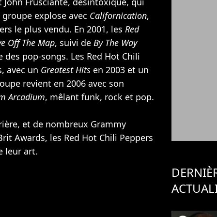
st John Frusciante, désintoxiqué, qui
le groupe explose avec
Californication
,
ers le plus vendu. En 2001, les
Red
ve Off The Map
, suivi de
By The Way
ie des pop-songs. Les Red Hot Chili
s, avec un
Greatest Hits
en 2003 et un
roupe revient en 2006 avec son
um Arcadium
, mêlant funk, rock et pop.
rrière, et de nombreux Grammy
rit Awards, les Red Hot Chili Peppers
leur art.
DERNIÈ
ACTUAL