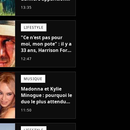
de cet acteur
13:35
emblématique
disparu trop tôt
LIFESTYLE
"Ce n'est pas pour
moi, mon pote" : il y a
33 ans, Harrison Ford
refusait l'un des plus
12:47
grands succès de tous
les temps
MUSIQUE
Madonna et Kylie
Minogue : pourquoi le
duo le plus attendu
de la pop a mis 25 ans
11:50
à se faire