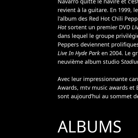
Navarro quitte le navire et c’e
revient à la guitare. En 1999, 
l'album des Red Hot Chili Pepp
Hot
sortent un premier DVD
Li
dans lequel le groupe privilég
Peppers deviennent prolifique
Live In Hyde Park
en 2004. Le g
neuvième album studio S
tadi
Avec leur impressionnante ca
Awards, mtv music awards et B
sont aujourd’hui au sommet de 
ALBUMS