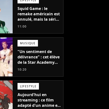
LIFESTYLE
Squid Game : le
remake américain est
annulé, mais la série
la plus vue sur Netflix
11:00
pourrait avoir une
version française
MUSIQUE
"Un sentiment de
délivrance" : cet élève
de la Star Academy
balance après la fin
10:20
de la tournée
LIFESTYLE
Aujourd'hui en
streaming : ce film
adapté d'un anime et