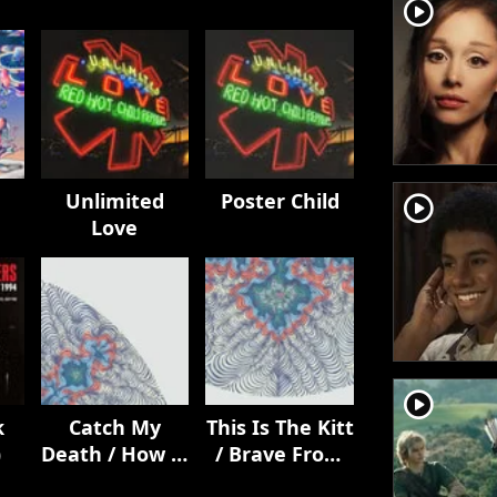
player2
Unlimited
Poster Child
player2
Love
player2
k
Catch My
This Is The Kitt
)
Death / How It
/ Brave From
Ends
Afar