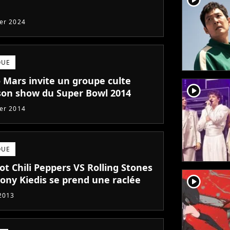
ier 2024
QUE
 Mars invite un groupe culte
player2
son show du Super Bowl 2014
ier 2014
QUE
t Chili Peppers VS Rolling Stones
player2
hony Kiedis se prend une raclée
 2013