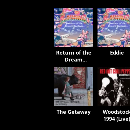
Return of the
Eddie
Dream
Canteen
The Getaway
Woodstoc
1994 (Live