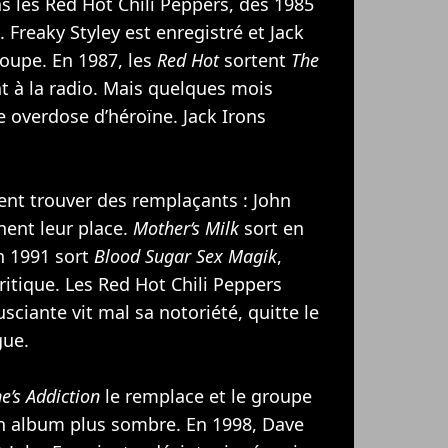
ns les Red Hot Chili Peppers, dès 1985
 Freaky Styley est enregistré et Jack
roupe. En 1987, les
Red Hot
sortent
The
t à la radio. Mais quelques mois
e overdose d’héroïne. Jack Irons
ent trouver des remplaçants : John
nent leur place.
Mother‘s Milk
sort en
n 1991 sort
Blood Sugar Sex Magik
,
critique. Les Red Hot Chili Peppers
sciante vit mal sa notoriété, quitte le
gue.
ne’s Addiction
le remplace et le groupe
n album plus sombre. En 1998, Dave