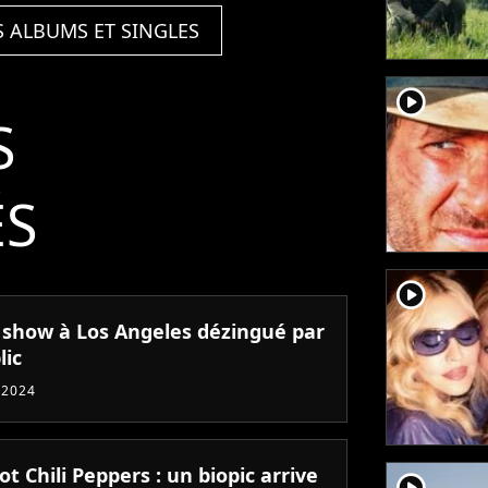
S ALBUMS ET SINGLES
player2
S
ÉS
player2
le show à Los Angeles dézingué par
lic
 2024
t Chili Peppers : un biopic arrive
player2