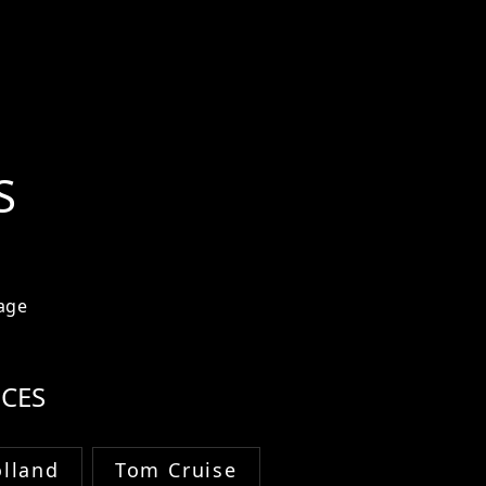
S
age
CES
lland
Tom Cruise