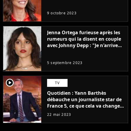
9 octobre 2023
Jenna Ortega furieuse après les
rumeurs qui la disent en couple
avec Johnny Depp : "Je n'arrive
même pas..."
5 septembre 2023
player2
TV
Quotidien : Yann Barthès
débauche un journaliste star de
France 5, ce que cela va changer
à la rentrée
22 mai 2023