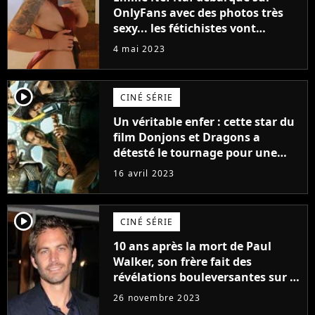
OnlyFans avec des photos très
sexy... les fétichistes vont
prendre leur pied !
4 mai 2023
player2
CINÉ SÉRIE
Un véritable enfer : cette star du
film Donjons et Dragons a
détesté le tournage pour une
raison très spéciale
16 avril 2023
player2
CINÉ SÉRIE
10 ans après la mort de Paul
Walker, son frère fait des
révélations bouleversantes sur la
réaction des acteurs de Fast and
26 novembre 2023
Furious