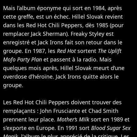
Mais l’album éponyme qui sort en 1984, après
cette greffe, est un échec. Hillel Slovak revient
dans les Red Hot Chili Peppers, dès 1985 (pour
remplacer Jack Sherman). Freaky Styley est
enregistré et Jack Irons fait son retour dans le
groupe. En 1987, les
Red Hot
sortent
The Uplift
Mofo Party Plan
et passent à la radio. Mais
quelques mois après, Hillel Slovak meurt d’une
overdose d’héroïne. Jack Irons quitte alors le
groupe.
Les Red Hot Chili Peppers doivent trouver des
remplaçants : John Frusciante et Chad Smith
prennent leur place.
Mother‘s Milk
sort en 1989 et
s’exporte en Europe. En 1991 sort
Blood Sugar Sex
Magik
, l’album le plus apprécié de la critique. Les