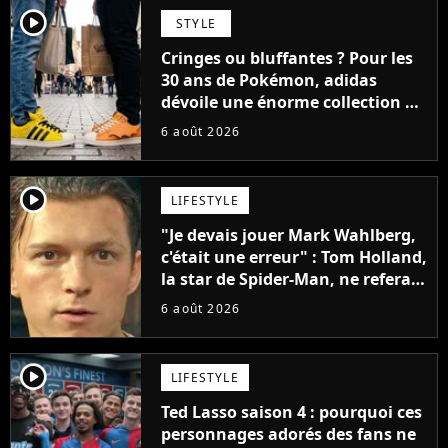
player2
STYLE
Cringes ou bluffantes ? Pour les
30 ans de Pokémon, adidas
dévoile une énorme collection de
sneakers et je ne sais pas quoi en
6 août 2026
penser
player2
LIFESTYLE
"Je devais jouer Mark Wahlberg,
c'était une erreur" : Tom Holland,
la star de Spider-Man, ne referait
pas ce blockbuster
6 août 2026
player2
LIFESTYLE
Ted Lasso saison 4 : pourquoi ces
personnages adorés des fans ne