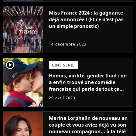
Miss France 2024 : la gagnante
déjà annoncée ! (Et ce n'est pas
un simple pronostic)
14 décembre 2023
player2
CINÉ SÉRIE
Homos, virilité, gender fluid : on
a enfin trouvé une comédie
française qui parle de tout ça
sans être super ringarde
20 avril 2023
Marine Lorphelin de nouveau en
couple et vous aviez déjà vu son
nouveau compagnon... à la télé