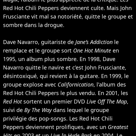
Red Hot Chili Peppers deviennent culte. Mais John
Frusciante vit mal sa notoriété, quitte le groupe et
sombre dans la drogue.
Dave Navarro, guitariste de
Jane’s Addiction
le
remplace et le groupe sort
One Hot Minute
en
1995, un album plus sombre. En 1998, Dave
Navarro quitte le navire et c’est John Frusciante,
désintoxiqué, qui revient à la guitare. En 1999, le
groupe explose avec
Californication
, l'album des
Red Hot Chili Peppers le plus vendu. En 2001, les
Red Hot
sortent un premier DVD
Live Off The Map
,
suivi de
By The Way
dans lequel le groupe
privilégie des pop-songs. Les Red Hot Chili
Peppers deviennent prolifiques, avec un
Greatest
Hits
en 2003 et un
Live In Hyde Park
en 2004. Le