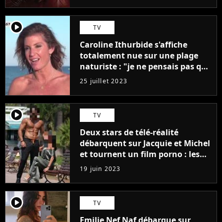
player2
TV
Caroline Ithurbide s'affiche
totalement nue sur une plage
naturiste : "je ne pensais pas que
j'arriverais à le faire..."
25 juillet 2023
player2
TV
Deux stars de télé-réalité
débarquent sur Jacquie et Michel
et tournent un film porno : les
premières images du tournage
19 juin 2023
(exclu)
player2
TV
Emilie Nef Naf débarque sur