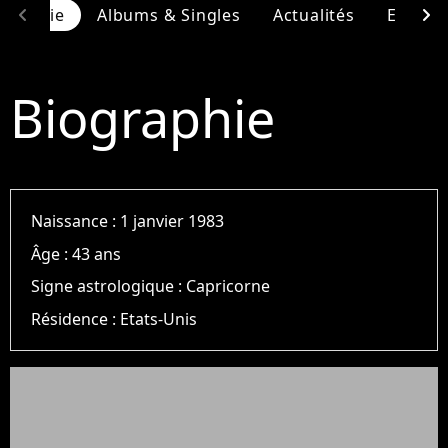
chevron_left
chevron_right
ographie
Albums & Singles
Actualités
Entour
Biographie
Naissance :
1 janvier 1983
Âge :
43 ans
Signe astrologique :
Capricorne
Résidence :
Etats-Unis