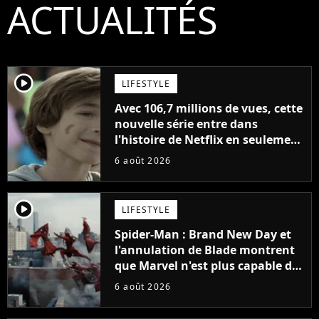
ACTUALITÉS
player2
LIFESTYLE
Avec 106,7 millions de vues, cette
nouvelle série entre dans
l'histoire de Netflix en seulement
48 jours
6 août 2026
player2
LIFESTYLE
Spider-Man : Brand New Day et
l'annulation de Blade montrent
que Marvel n'est plus capable de
faire quoi que ce soit de simple
6 août 2026