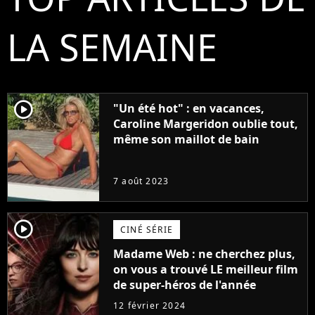
LA SEMAINE
player2
"Un été hot" : en vacances,
Caroline Margeridon oublie tout,
même son maillot de bain
7 août 2023
player2
CINÉ SÉRIE
Madame Web : ne cherchez plus,
on vous a trouvé LE meilleur film
de super-héros de l'année
12 février 2024