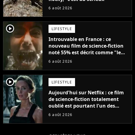
6 août 2026
player2
LIFESTYLE
Introuvable en France : ce
nouveau film de science-fiction
noté 55% est décrit comme "le
plus stupide de l'année"
6 août 2026
player2
LIFESTYLE
Aujourd'hui sur Netflix : ce film
de science-fiction totalement
oublié est pourtant l'un des
meilleurs des années 2010
6 août 2026