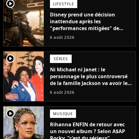
player2
LIFESTYLE
Disney prend une décision
inattendue après les
"performances mitigées" de
Vaiana et The Mandalorian &
6 août 2026
Grogu au box-office
player2
SÉRIES
Ni Michael ni Janet : le
personnage le plus controversé
de la famille Jackson va avoir le
droit à sa propre série
6 août 2026
player2
MUSIQUE
Rihanna ENFIN de retour avec
un nouvel album ? Selon A$AP
Rocky, "c'est du sérieux"