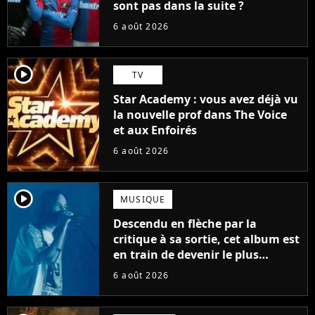
sont pas dans la suite ?
6 août 2026
player2
TV
Star Academy : vous avez déjà vu
la nouvelle prof dans The Voice
et aux Enfoirés
6 août 2026
player2
MUSIQUE
Descendu en flèche par la
critique à sa sortie, cet album est
en train de devenir le plus
populaire de son auteur
6 août 2026