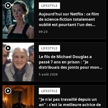
player2
LIFESTYLE
Aujourd'hui sur Netflix : ce film
de science-fiction totalement
oublié est pourtant l'un des
meilleurs des années 2010
09:23
player2
LIFESTYLE
Le fils de Michael Douglas a
passé 7 ans en prison : "Je
distribuais des joints pour mon
père"
5 août 2026
player2
LIFESTYLE
"Je n'ai pas travaillé depuis un
an" : c'est la meilleure actrice de