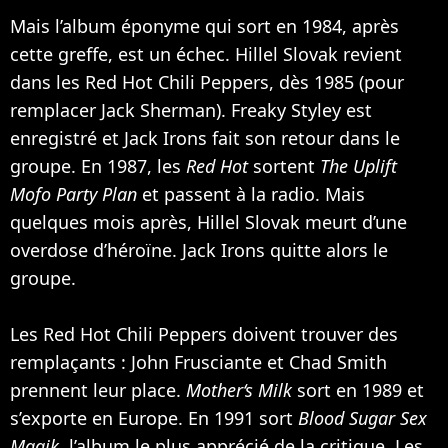
Mais l’album éponyme qui sort en 1984, après
cette greffe, est un échec. Hillel Slovak revient
dans les Red Hot Chili Peppers, dès 1985 (pour
remplacer Jack Sherman). Freaky Styley est
enregistré et Jack Irons fait son retour dans le
groupe. En 1987, les
Red Hot
sortent
The Uplift
Mofo Party Plan
et passent à la radio. Mais
quelques mois après, Hillel Slovak meurt d’une
overdose d’héroïne. Jack Irons quitte alors le
groupe.
Les Red Hot Chili Peppers doivent trouver des
remplaçants : John Frusciante et Chad Smith
prennent leur place.
Mother‘s Milk
sort en 1989 et
s’exporte en Europe. En 1991 sort
Blood Sugar Sex
Magik
, l’album le plus apprécié de la critique. Les