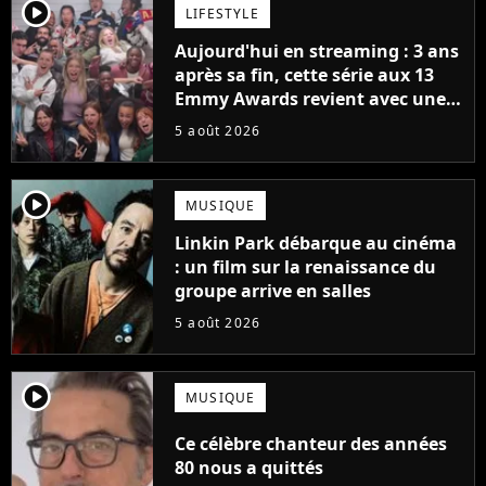
player2
LIFESTYLE
Aujourd'hui en streaming : 3 ans
après sa fin, cette série aux 13
Emmy Awards revient avec une
suite... totalement différente
5 août 2026
player2
MUSIQUE
Linkin Park débarque au cinéma
: un film sur la renaissance du
groupe arrive en salles
5 août 2026
player2
MUSIQUE
Ce célèbre chanteur des années
80 nous a quittés