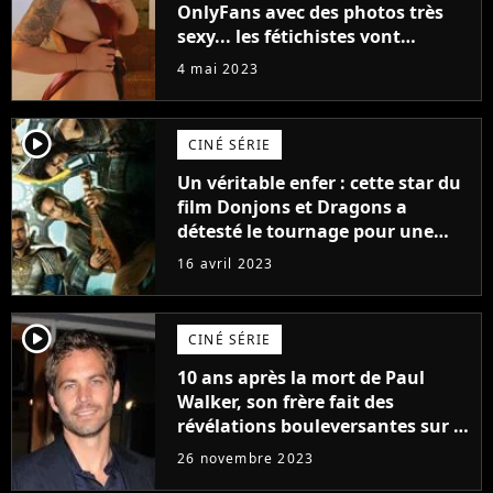
OnlyFans avec des photos très
sexy... les fétichistes vont
prendre leur pied !
4 mai 2023
player2
CINÉ SÉRIE
Un véritable enfer : cette star du
film Donjons et Dragons a
détesté le tournage pour une
raison très spéciale
16 avril 2023
player2
CINÉ SÉRIE
10 ans après la mort de Paul
Walker, son frère fait des
révélations bouleversantes sur la
réaction des acteurs de Fast and
26 novembre 2023
Furious