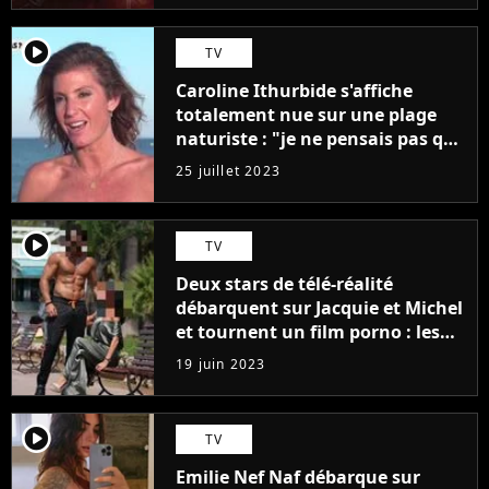
player2
TV
Caroline Ithurbide s'affiche
totalement nue sur une plage
naturiste : "je ne pensais pas que
j'arriverais à le faire..."
25 juillet 2023
player2
TV
Deux stars de télé-réalité
débarquent sur Jacquie et Michel
et tournent un film porno : les
premières images du tournage
19 juin 2023
(exclu)
player2
TV
Emilie Nef Naf débarque sur