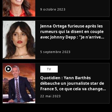
9 octobre 2023
Jenna Ortega furieuse après les
rumeurs qui la disent en couple
avec Johnny Depp : "Je n'arrive
même pas..."
5 septembre 2023
player2
TV
Quotidien : Yann Barthès
débauche un journaliste star de
France 5, ce que cela va changer
à la rentrée
22 mai 2023