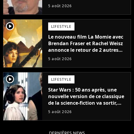
5 août 2026
player2
LIFESTYLE
Le nouveau film La Momie avec
Brendan Fraser et Rachel Weisz
annonce le retour de 2 autres
personnages emblématiques de
5 août 2026
la saga
player2
LIFESTYLE
Star Wars : 50 ans après, une
nouvelle version de ce classique
de la science-fiction va sortir,
mais on ne la verra jamais en
5 août 2026
France
DERNIÈRES NEWS