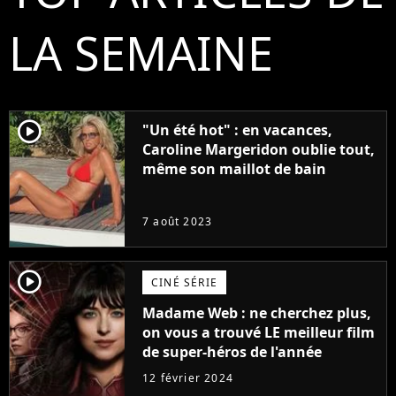
LA SEMAINE
player2
"Un été hot" : en vacances,
Caroline Margeridon oublie tout,
même son maillot de bain
7 août 2023
player2
CINÉ SÉRIE
Madame Web : ne cherchez plus,
on vous a trouvé LE meilleur film
de super-héros de l'année
12 février 2024