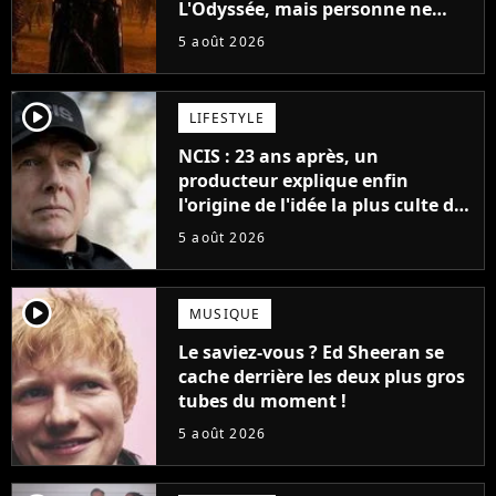
L'Odyssée, mais personne ne
veut lui donner de rôle au
5 août 2026
cinéma
player2
LIFESTYLE
NCIS : 23 ans après, un
producteur explique enfin
l'origine de l'idée la plus culte de
la série (et on ne parle pas du
5 août 2026
bateau)
player2
MUSIQUE
Le saviez-vous ? Ed Sheeran se
cache derrière les deux plus gros
tubes du moment !
5 août 2026