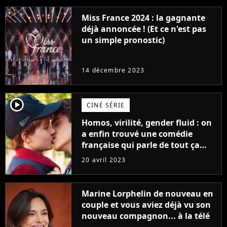
Miss France 2024 : la gagnante
déjà annoncée ! (Et ce n'est pas
un simple pronostic)
14 décembre 2023
player2
CINÉ SÉRIE
Homos, virilité, gender fluid : on
a enfin trouvé une comédie
française qui parle de tout ça
sans être super ringarde
20 avril 2023
Marine Lorphelin de nouveau en
couple et vous aviez déjà vu son
nouveau compagnon... à la télé