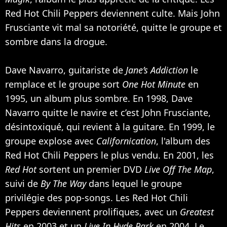
Red Hot Chili Peppers deviennent culte. Mais John
Frusciante vit mal sa notoriété, quitte le groupe et
sombre dans la drogue.
Dave Navarro, guitariste de
Jane’s Addiction
le
remplace et le groupe sort
One Hot Minute
en
1995, un album plus sombre. En 1998, Dave
Navarro quitte le navire et c’est John Frusciante,
désintoxiqué, qui revient à la guitare. En 1999, le
groupe explose avec
Californication
, l'album des
Red Hot Chili Peppers le plus vendu. En 2001, les
Red Hot
sortent un premier DVD
Live Off The Map
,
suivi de
By The Way
dans lequel le groupe
privilégie des pop-songs. Les Red Hot Chili
Peppers deviennent prolifiques, avec un
Greatest
Hits
en 2003 et un
Live In Hyde Park
en 2004. Le