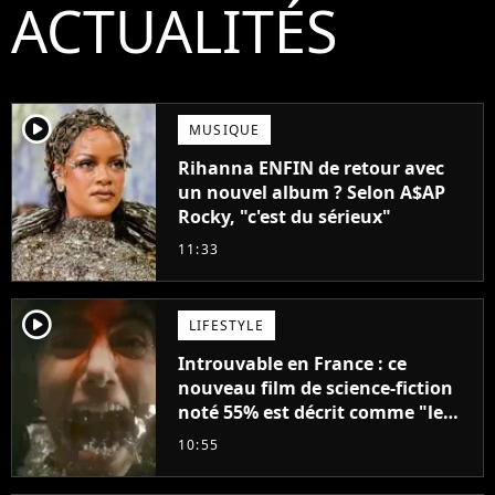
ACTUALITÉS
player2
MUSIQUE
Rihanna ENFIN de retour avec
un nouvel album ? Selon A$AP
Rocky, "c'est du sérieux"
11:33
player2
LIFESTYLE
Introuvable en France : ce
nouveau film de science-fiction
noté 55% est décrit comme "le
plus stupide de l'année"
10:55