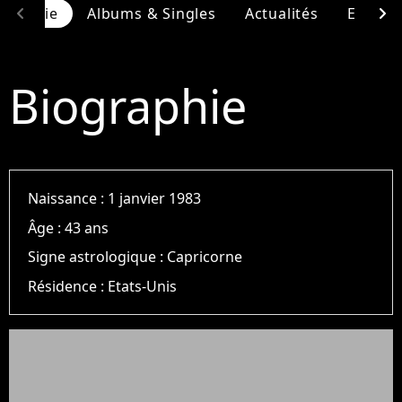
chevron_left
chevron_right
ographie
Albums & Singles
Actualités
Entour
Biographie
Naissance :
1 janvier 1983
Âge :
43 ans
Signe astrologique :
Capricorne
Résidence :
Etats-Unis