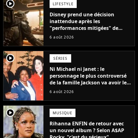
player2
LIFESTYLE
Disney prend une décision
inattendue après les
"performances mitigées" de
Vaiana et The Mandalorian &
6 août 2026
Grogu au box-office
player2
SÉRIES
Ni Michael ni Janet : le
personnage le plus controversé
de la famille Jackson va avoir le
droit à sa propre série
6 août 2026
player2
MUSIQUE
Rihanna ENFIN de retour avec
un nouvel album ? Selon A$AP
Rocky, "c'est du sérieux"