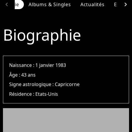
chevron_left
chevron_right
ographie
Albums & Singles
Actualités
Entour
Biographie
Naissance :
1 janvier 1983
Âge :
43 ans
Signe astrologique :
Capricorne
Résidence :
Etats-Unis