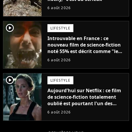
6 août 2026
player2
LIFESTYLE
Introuvable en France : ce
nouveau film de science-fiction
noté 55% est décrit comme "le
plus stupide de l'année"
6 août 2026
player2
LIFESTYLE
Aujourd'hui sur Netflix : ce film
de science-fiction totalement
oublié est pourtant l'un des
meilleurs des années 2010
6 août 2026