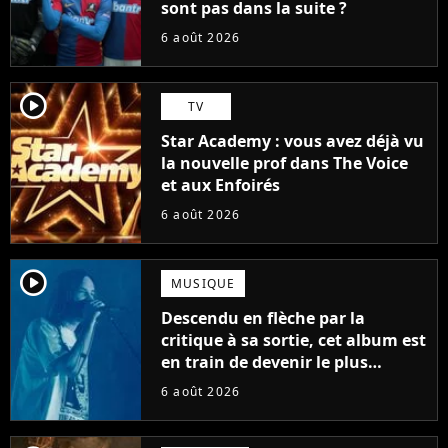
sont pas dans la suite ?
6 août 2026
player2
TV
Star Academy : vous avez déjà vu
la nouvelle prof dans The Voice
et aux Enfoirés
6 août 2026
player2
MUSIQUE
Descendu en flèche par la
critique à sa sortie, cet album est
en train de devenir le plus
populaire de son auteur
6 août 2026