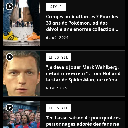
player2
STYLE
Cringes ou bluffantes ? Pour les
30 ans de Pokémon, adidas
dévoile une énorme collection de
sneakers et je ne sais pas quoi en
6 août 2026
penser
player2
LIFESTYLE
"Je devais jouer Mark Wahlberg,
c'était une erreur" : Tom Holland,
la star de Spider-Man, ne referait
pas ce blockbuster
6 août 2026
player2
LIFESTYLE
Ted Lasso saison 4 : pourquoi ces
personnages adorés des fans ne