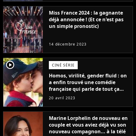
Miss France 2024 : la gagnante
déjà annoncée ! (Et ce n'est pas
un simple pronostic)
14 décembre 2023
player2
CINÉ SÉRIE
Homos, virilité, gender fluid : on
a enfin trouvé une comédie
française qui parle de tout ça
sans être super ringarde
20 avril 2023
Marine Lorphelin de nouveau en
couple et vous aviez déjà vu son
nouveau compagnon... à la télé