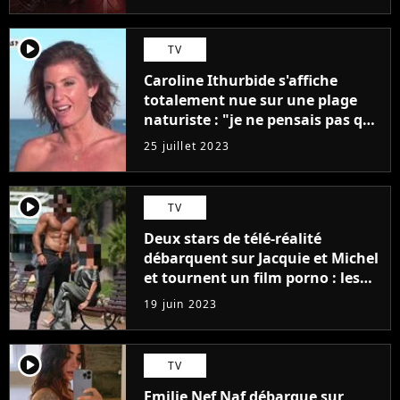
player2
TV
Caroline Ithurbide s'affiche
totalement nue sur une plage
naturiste : "je ne pensais pas que
j'arriverais à le faire..."
25 juillet 2023
player2
TV
Deux stars de télé-réalité
débarquent sur Jacquie et Michel
et tournent un film porno : les
premières images du tournage
19 juin 2023
(exclu)
player2
TV
Emilie Nef Naf débarque sur