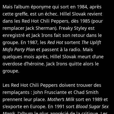
Mais l’album éponyme qui sort en 1984, après
cette greffe, est un échec. Hillel Slovak revient
dans les Red Hot Chili Peppers, dès 1985 (pour
remplacer Jack Sherman). Freaky Styley est
enregistré et Jack Irons fait son retour dans le
groupe. En 1987, les
Red Hot
sortent
The Uplift
Mofo Party Plan
et passent à la radio. Mais
quelques mois après, Hillel Slovak meurt d’une
overdose d’héroïne. Jack Irons quitte alors le
groupe.
Les Red Hot Chili Peppers doivent trouver des
remplaçants : John Frusciante et Chad Smith
prennent leur place.
Mother‘s Milk
sort en 1989 et
s’exporte en Europe. En 1991 sort
Blood Sugar Sex
Magik
, l’album le plus apprécié de la critique. Les