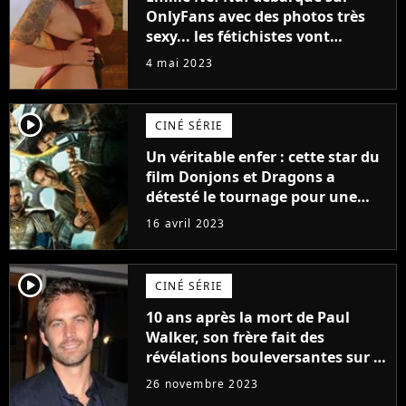
OnlyFans avec des photos très
sexy... les fétichistes vont
prendre leur pied !
4 mai 2023
player2
CINÉ SÉRIE
Un véritable enfer : cette star du
film Donjons et Dragons a
détesté le tournage pour une
raison très spéciale
16 avril 2023
player2
CINÉ SÉRIE
10 ans après la mort de Paul
Walker, son frère fait des
révélations bouleversantes sur la
réaction des acteurs de Fast and
26 novembre 2023
Furious