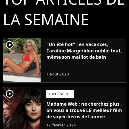
LA SEMAINE
player2
"Un été hot" : en vacances,
Caroline Margeridon oublie tout,
même son maillot de bain
7 août 2023
player2
CINÉ SÉRIE
Madame Web : ne cherchez plus,
on vous a trouvé LE meilleur film
de super-héros de l'année
12 février 2024