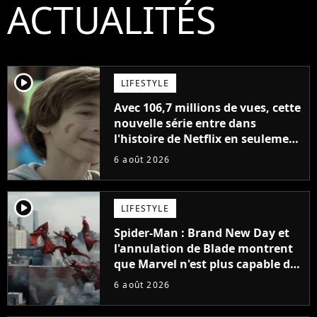
ACTUALITÉS
player2
LIFESTYLE
Avec 106,7 millions de vues, cette
nouvelle série entre dans
l'histoire de Netflix en seulement
48 jours
6 août 2026
player2
LIFESTYLE
Spider-Man : Brand New Day et
l'annulation de Blade montrent
que Marvel n'est plus capable de
faire quoi que ce soit de simple
6 août 2026