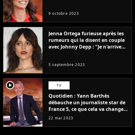
9 octobre 2023
Jenna Ortega furieuse après les
rumeurs qui la disent en couple
avec Johnny Depp : "Je n'arrive
même pas..."
5 septembre 2023
player2
TV
Quotidien : Yann Barthès
débauche un journaliste star de
France 5, ce que cela va changer
à la rentrée
22 mai 2023