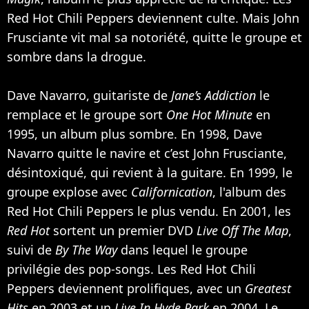
Red Hot Chili Peppers deviennent culte. Mais John
Frusciante vit mal sa notoriété, quitte le groupe et
sombre dans la drogue.
Dave Navarro, guitariste de
Jane’s Addiction
le
remplace et le groupe sort
One Hot Minute
en
1995, un album plus sombre. En 1998, Dave
Navarro quitte le navire et c’est John Frusciante,
désintoxiqué, qui revient à la guitare. En 1999, le
groupe explose avec
Californication
, l'album des
Red Hot Chili Peppers le plus vendu. En 2001, les
Red Hot
sortent un premier DVD
Live Off The Map
,
suivi de
By The Way
dans lequel le groupe
privilégie des pop-songs. Les Red Hot Chili
Peppers deviennent prolifiques, avec un
Greatest
Hits
en 2003 et un
Live In Hyde Park
en 2004. Le