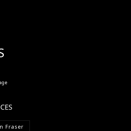
S
age
CES
n Fraser