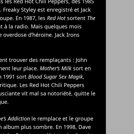
ns les Red Hot Chili Peppers, dès 1985
 Freaky Styley est enregistré et Jack
roupe. En 1987, les
Red Hot
sortent
The
t à la radio. Mais quelques mois
e overdose d’héroïne. Jack Irons
ent trouver des remplaçants : John
nent leur place.
Mother‘s Milk
sort en
n 1991 sort
Blood Sugar Sex Magik
,
critique. Les Red Hot Chili Peppers
sciante vit mal sa notoriété, quitte le
gue.
ne’s Addiction
le remplace et le groupe
n album plus sombre. En 1998, Dave