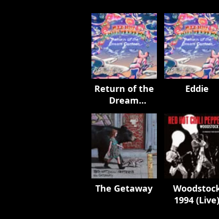
Return of the
Eddie
Dream
Canteen
The Getaway
Woodstoc
1994 (Live