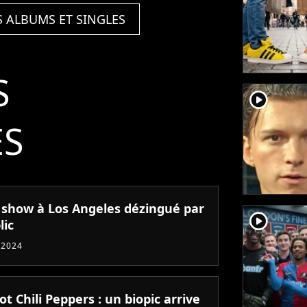
S ALBUMS ET SINGLES
S
player2
ÉS
le show à Los Angeles dézingué par
player2
lic
 2024
t Chili Peppers : un biopic arrive