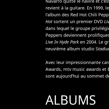
Navarro quitte le navire et c’e
revient à la guitare. En 1999, 
l'album des Red Hot Chili Pepp
Hot
sortent un premier DVD
Li
dans lequel le groupe privilég
Peppers deviennent prolifique
Live In Hyde Park
en 2004. Le g
neuvième album studio S
tadi
Avec leur impressionnante ca
Awards, mtv music awards et B
sont aujourd’hui au sommet de 
ALBUMS