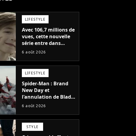
LIFESTYLE
Avec 106,7 millions de
vues, cette nouvelle
série entre dans
l'histoire de Netflix en
6 août 2026
seulement 48 jours
LIFESTYLE
Spider-Man : Brand
New Day et
l'annulation de Blade
montrent que Marvel
6 août 2026
n'est plus capable de
faire quoi que ce soit
de simple
STYLE