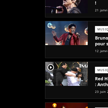
!
21 janv
MUSI
Bruno
pour 
12 janv
player2
MUSI
Red Ho
: Ant
23 juin