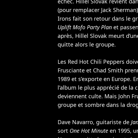
échec. Hillel Slovak revient da
(pour remplacer Jack Sherman).
Irons fait son retour dans le g
Uplift Mofo Party Plan
et passen
après, Hillel Slovak meurt d’un
quitte alors le groupe.
Les Red Hot Chili Peppers doiv
Frusciante et Chad Smith pren
1989 et s’exporte en Europe. E
l’album le plus apprécié de la 
deviennent culte. Mais John Fru
groupe et sombre dans la dro
Dave Navarro, guitariste de
Ja
sort
One Hot Minute
en 1995, u