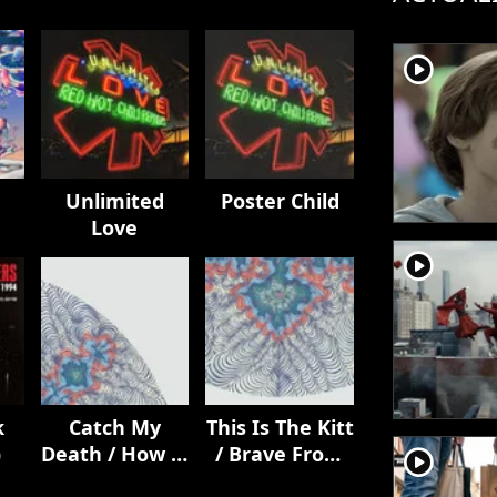
player2
Unlimited
Poster Child
Love
player2
k
Catch My
This Is The Kitt
)
Death / How It
/ Brave From
player2
Ends
Afar