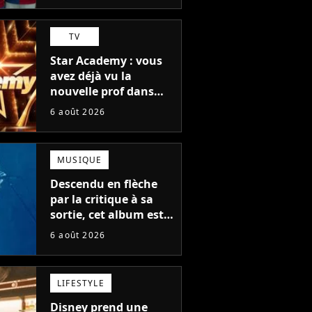
TV
Star Academy : vous
avez déjà vu la
nouvelle prof dans
The Voice et aux
6 août 2026
Enfoirés
MUSIQUE
Descendu en flèche
par la critique à sa
sortie, cet album est
en train de devenir le
6 août 2026
plus populaire de son
auteur
LIFESTYLE
Disney prend une