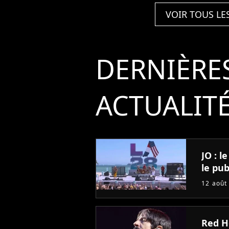
VOIR TOUS LE
DERNIÈRE
ACTUALIT
JO : 
le pub
12 août
Red Ho