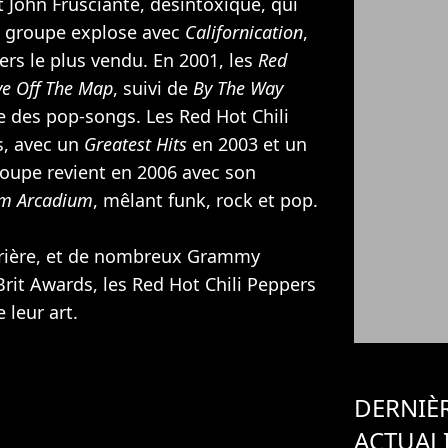
st John Frusciante, désintoxiqué, qui
le groupe explose avec
Californication
,
ers le plus vendu. En 2001, les
Red
ve Off The Map
, suivi de
By The Way
ie des pop-songs. Les Red Hot Chili
s, avec un
Greatest Hits
en 2003 et un
roupe revient en 2006 avec son
um Arcadium
, mêlant funk, rock et pop.
rrière, et de nombreux Grammy
rit Awards, les Red Hot Chili Peppers
leur art.
DERNIÈ
ACTUAL