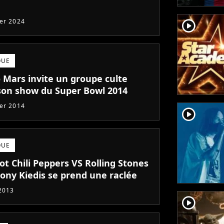
ier 2024
player2
QUE
 Mars invite un groupe culte
son show du Super Bowl 2014
ier 2014
player2
QUE
t Chili Peppers VS Rolling Stones
hony Kiedis se prend une raclée
 2013
player2