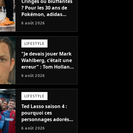
Cringes ou bluffantes
? Pour les 30 ans de
Pokémon, adidas
dévoile une énorme
6 août 2026
collection de sneakers
et je ne sais pas quoi
en penser
LIFESTYLE
"Je devais jouer Mark
Wahlberg, c'était une
erreur" : Tom Holland,
la star de Spider-Man,
6 août 2026
ne referait pas ce
blockbuster
LIFESTYLE
Ted Lasso saison 4 :
pourquoi ces
personnages adorés
des fans ne sont pas
6 août 2026
dans la suite ?