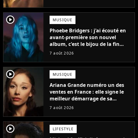
player2
MUSIQUE
Phoebe Bridgers : j'ai écouté en
avant-première son nouvel
album, c'est le bijou de la fin
d'été
7 août 2026
player2
MUSIQUE
Ariana Grande numéro un des
ventes en France : elle signe le
meilleur démarrage de sa
carrière avec son album Petal
7 août 2026
player2
LIFESTYLE