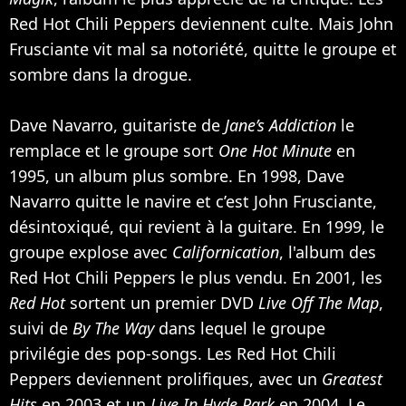
Red Hot Chili Peppers deviennent culte. Mais John
Frusciante vit mal sa notoriété, quitte le groupe et
sombre dans la drogue.
Dave Navarro, guitariste de
Jane’s Addiction
le
remplace et le groupe sort
One Hot Minute
en
1995, un album plus sombre. En 1998, Dave
Navarro quitte le navire et c’est John Frusciante,
désintoxiqué, qui revient à la guitare. En 1999, le
groupe explose avec
Californication
, l'album des
Red Hot Chili Peppers le plus vendu. En 2001, les
Red Hot
sortent un premier DVD
Live Off The Map
,
suivi de
By The Way
dans lequel le groupe
privilégie des pop-songs. Les Red Hot Chili
Peppers deviennent prolifiques, avec un
Greatest
Hits
en 2003 et un
Live In Hyde Park
en 2004. Le