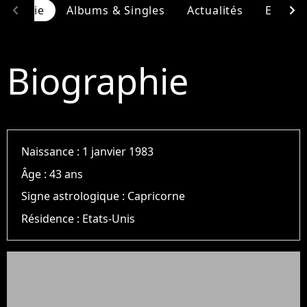
chevron_left
chevron_right
ographie
Albums & Singles
Actualités
Entour
Biographie
Naissance :
1 janvier 1983
Âge :
43 ans
Signe astrologique :
Capricorne
Résidence :
Etats-Unis