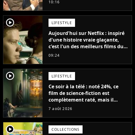
10:16
jours se sont transformés en
décennies"
player2
LIFESTYLE
Aujourd'hui sur Netflix : inspiré
d'une histoire vraie glaçante,
c'est l'un des meilleurs films du
21ème siècle
09:24
player2
LIFESTYLE
Ce soir à la télé : noté 24%, ce
film de science-fiction est
complètement raté, mais il
aurait pu être encore pire à
7 août 2026
cause de son acteur
player2
COLLECTIONS