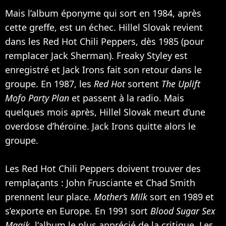
Mais l’album éponyme qui sort en 1984, après
cette greffe, est un échec. Hillel Slovak revient
dans les Red Hot Chili Peppers, dès 1985 (pour
remplacer Jack Sherman). Freaky Styley est
enregistré et Jack Irons fait son retour dans le
groupe. En 1987, les
Red Hot
sortent
The Uplift
Mofo Party Plan
et passent à la radio. Mais
quelques mois après, Hillel Slovak meurt d’une
overdose d’héroïne. Jack Irons quitte alors le
groupe.
Les Red Hot Chili Peppers doivent trouver des
remplaçants : John Frusciante et Chad Smith
prennent leur place.
Mother‘s Milk
sort en 1989 et
s’exporte en Europe. En 1991 sort
Blood Sugar Sex
Magik
, l’album le plus apprécié de la critique. Les