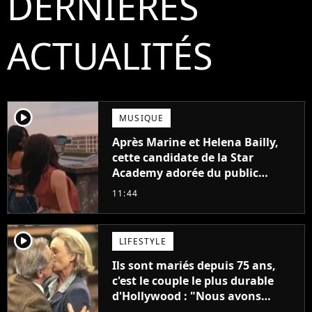
DERNIÈRES
ACTUALITÉS
player2
MUSIQUE
Après Marine et Helena Bailly,
cette candidate de la Star
Academy adorée du public
annonce son premier album,
11:44
"C'est tellement puissant"
player2
LIFESTYLE
Ils sont mariés depuis 75 ans,
c'est le couple le plus durable
d'Hollywood : "Nous avons
avancé jour après jour, et les