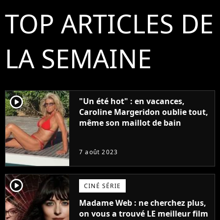
TOP ARTICLES DE
LA SEMAINE
player2
"Un été hot" : en vacances,
Caroline Margeridon oublie tout,
même son maillot de bain
7 août 2023
player2
CINÉ SÉRIE
Madame Web : ne cherchez plus,
on vous a trouvé LE meilleur film