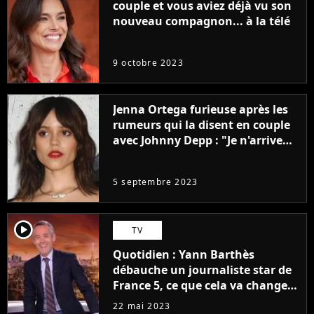
couple et vous aviez déjà vu son
nouveau compagnon... à la télé
9 octobre 2023
Jenna Ortega furieuse après les
rumeurs qui la disent en couple
avec Johnny Depp : "Je n'arrive
même pas..."
5 septembre 2023
player2
TV
Quotidien : Yann Barthès
débauche un journaliste star de
France 5, ce que cela va changer
à la rentrée
22 mai 2023