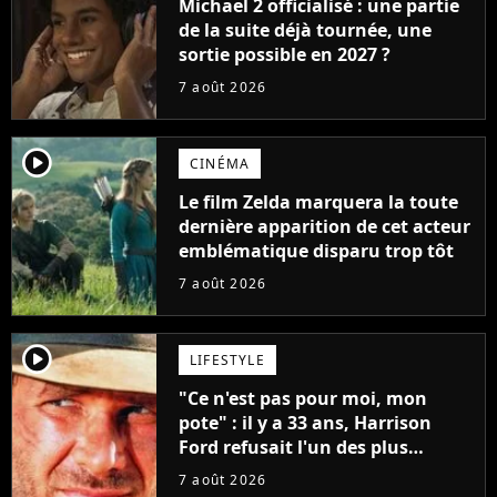
Michael 2 officialisé : une partie
de la suite déjà tournée, une
sortie possible en 2027 ?
7 août 2026
player2
CINÉMA
Le film Zelda marquera la toute
dernière apparition de cet acteur
emblématique disparu trop tôt
7 août 2026
player2
LIFESTYLE
"Ce n'est pas pour moi, mon
pote" : il y a 33 ans, Harrison
Ford refusait l'un des plus
grands succès de tous les temps
7 août 2026