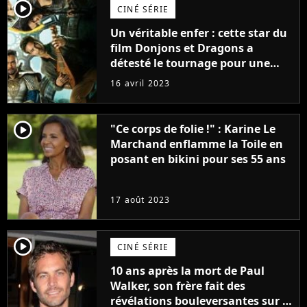
player2
CINÉ SÉRIE
Un véritable enfer : cette star du
film Donjons et Dragons a
détesté le tournage pour une
raison très spéciale
16 avril 2023
player2
"Ce corps de folie !" : Karine Le
Marchand enflamme la Toile en
posant en bikini pour ses 55 ans
17 août 2023
player2
CINÉ SÉRIE
10 ans après la mort de Paul
Walker, son frère fait des
révélations bouleversantes sur la