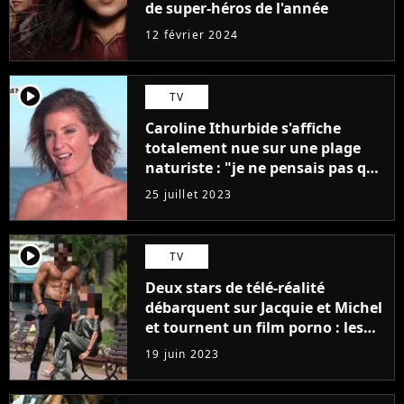
de super-héros de l'année
12 février 2024
player2
TV
Caroline Ithurbide s'affiche
totalement nue sur une plage
naturiste : "je ne pensais pas que
j'arriverais à le faire..."
25 juillet 2023
player2
TV
Deux stars de télé-réalité
débarquent sur Jacquie et Michel
et tournent un film porno : les
premières images du tournage
19 juin 2023
(exclu)