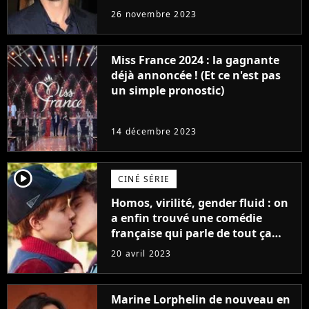
réaction des acteurs de Fast and
26 novembre 2023
Furious
Miss France 2024 : la gagnante
déjà annoncée ! (Et ce n'est pas
un simple pronostic)
14 décembre 2023
player2
CINÉ SÉRIE
Homos, virilité, gender fluid : on
a enfin trouvé une comédie
française qui parle de tout ça
sans être super ringarde
20 avril 2023
Marine Lorphelin de nouveau en