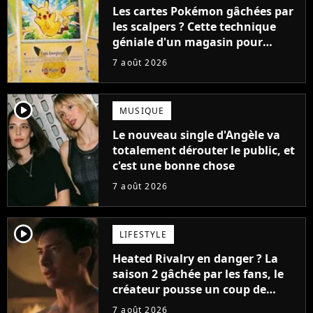
Les cartes Pokémon gâchées par
les scalpers ? Cette technique
géniale d'un magasin pour
ruiner les revendeurs
7 août 2026
player2
MUSIQUE
Le nouveau single d'Angèle va
totalement dérouter le public, et
c'est une bonne chose
7 août 2026
player2
LIFESTYLE
Heated Rivalry en danger ? La
saison 2 gâchée par les fans, le
créateur pousse un coup de
gueule
7 août 2026