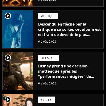
player2
MUSIQUE
Descendu en flèche par la
critique à sa sortie, cet album est
en train de devenir le plus
populaire de son auteur
6 août 2026
player2
LIFESTYLE
Disney prend une décision
inattendue après les
"performances mitigées" de
Vaiana et The Mandalorian &
6 août 2026
Grogu au box-office
player2
SÉRIES