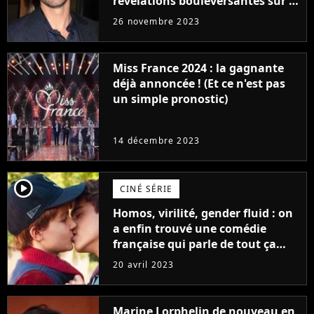
révélations bouleversantes sur la
réaction des acteurs de Fast and
26 novembre 2023
Furious
Miss France 2024 : la gagnante
déjà annoncée ! (Et ce n'est pas
un simple pronostic)
14 décembre 2023
player2
CINÉ SÉRIE
Homos, virilité, gender fluid : on
a enfin trouvé une comédie
française qui parle de tout ça
sans être super ringarde
20 avril 2023
Marine Lorphelin de nouveau en