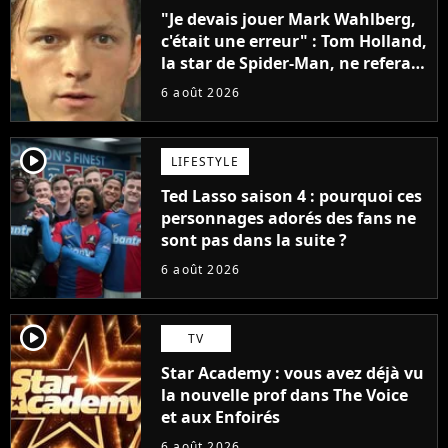
"Je devais jouer Mark Wahlberg,
c'était une erreur" : Tom Holland,
la star de Spider-Man, ne referait
pas ce blockbuster
6 août 2026
player2
LIFESTYLE
Ted Lasso saison 4 : pourquoi ces
personnages adorés des fans ne
sont pas dans la suite ?
6 août 2026
player2
TV
Star Academy : vous avez déjà vu
la nouvelle prof dans The Voice
et aux Enfoirés
6 août 2026