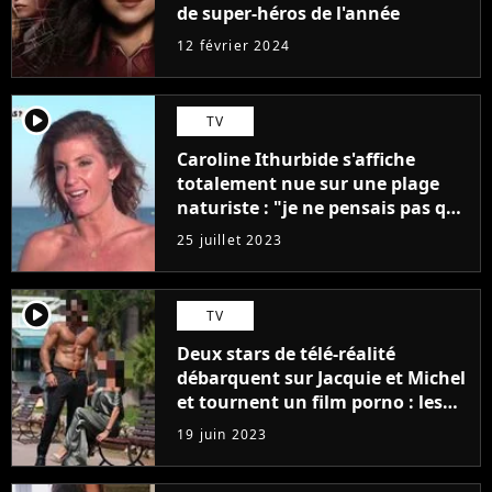
de super-héros de l'année
12 février 2024
player2
TV
Caroline Ithurbide s'affiche
totalement nue sur une plage
naturiste : "je ne pensais pas que
j'arriverais à le faire..."
25 juillet 2023
player2
TV
Deux stars de télé-réalité
débarquent sur Jacquie et Michel
et tournent un film porno : les
premières images du tournage
19 juin 2023
(exclu)