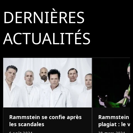
DERNIÈRES
ACTUALITÉS
Rammstein se confie après
Rammstein a
les scandales
plagiat : le ve