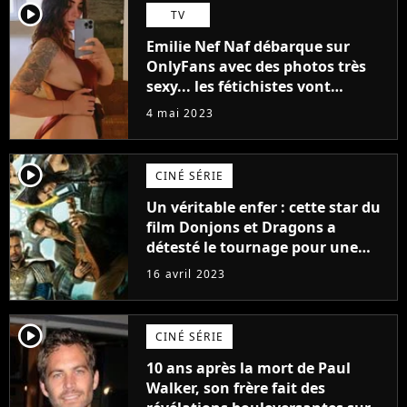
player2
TV
Emilie Nef Naf débarque sur
OnlyFans avec des photos très
sexy... les fétichistes vont
prendre leur pied !
4 mai 2023
player2
CINÉ SÉRIE
Un véritable enfer : cette star du
film Donjons et Dragons a
détesté le tournage pour une
raison très spéciale
16 avril 2023
player2
CINÉ SÉRIE
10 ans après la mort de Paul
Walker, son frère fait des