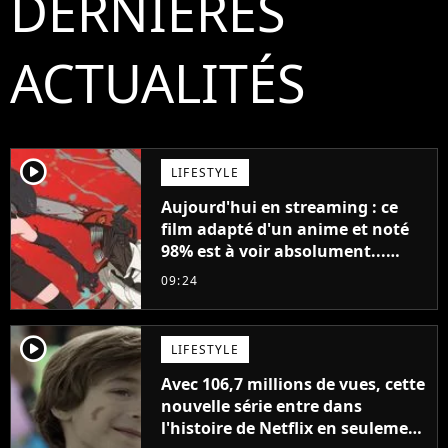
DERNIÈRES
ACTUALITÉS
player2
LIFESTYLE
Aujourd'hui en streaming : ce
film adapté d'un anime et noté
98% est à voir absolument...
sinon vous ne comprendrez plus
09:24
la série
player2
LIFESTYLE
Avec 106,7 millions de vues, cette
nouvelle série entre dans
l'histoire de Netflix en seulement