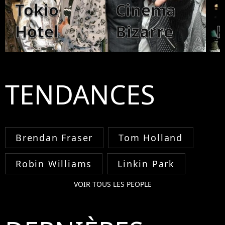
Tokio
Cinema
Hotel
Bizarre
K
TENDANCES
Brendan Fraser
Tom Holland
Robin Williams
Linkin Park
VOIR TOUS LES PEOPLE