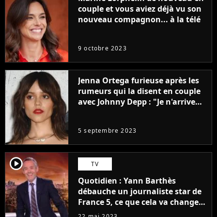
couple et vous aviez déjà vu son
nouveau compagnon... à la télé
9 octobre 2023
Jenna Ortega furieuse après les
rumeurs qui la disent en couple
avec Johnny Depp : "Je n'arrive
même pas..."
5 septembre 2023
player2
TV
Quotidien : Yann Barthès
débauche un journaliste star de
France 5, ce que cela va changer
à la rentrée
22 mai 2023