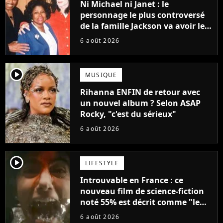
Ni Michael ni Janet : le
personnage le plus controversé
de la famille Jackson va avoir le
droit à sa propre série
6 août 2026
player2
MUSIQUE
Rihanna ENFIN de retour avec
un nouvel album ? Selon A$AP
Rocky, "c'est du sérieux"
6 août 2026
player2
LIFESTYLE
Introuvable en France : ce
nouveau film de science-fiction
noté 55% est décrit comme "le
plus stupide de l'année"
6 août 2026