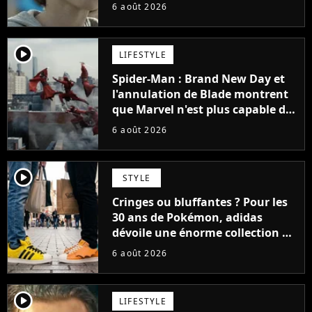
48 jours
6 août 2026
player2
LIFESTYLE
Spider-Man : Brand New Day et
l'annulation de Blade montrent
que Marvel n'est plus capable de
faire quoi que ce soit de simple
6 août 2026
player2
STYLE
Cringes ou bluffantes ? Pour les
30 ans de Pokémon, adidas
dévoile une énorme collection de
sneakers et je ne sais pas quoi en
6 août 2026
penser
player2
LIFESTYLE