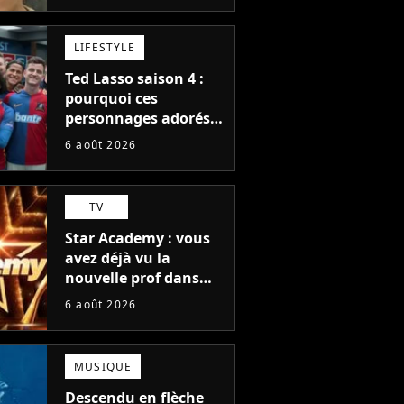
blockbuster
LIFESTYLE
Ted Lasso saison 4 :
pourquoi ces
personnages adorés
des fans ne sont pas
6 août 2026
dans la suite ?
TV
Star Academy : vous
avez déjà vu la
nouvelle prof dans
The Voice et aux
6 août 2026
Enfoirés
MUSIQUE
Descendu en flèche