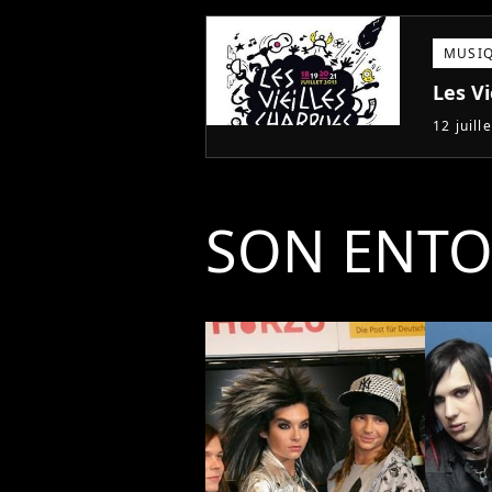
MUSI
Les Vi
12 juill
SON ENT