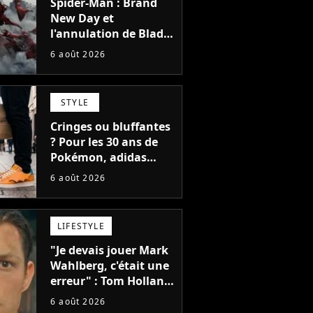
Spider-Man : Brand
New Day et
l'annulation de Blade
montrent que Marvel
6 août 2026
n'est plus capable de
faire quoi que ce soit
de simple
STYLE
Cringes ou bluffantes
? Pour les 30 ans de
Pokémon, adidas
dévoile une énorme
6 août 2026
collection de sneakers
et je ne sais pas quoi
en penser
LIFESTYLE
"Je devais jouer Mark
Wahlberg, c'était une
erreur" : Tom Holland,
la star de Spider-Man,
6 août 2026
ne referait pas ce