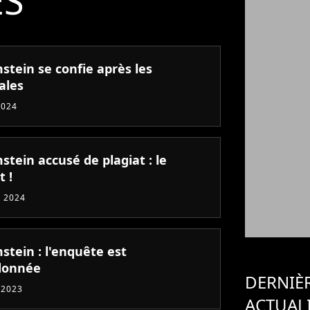
ÉS
tein se confie après les
ales
2024
tein accusé de plagiat : le
t !
 2024
tein : l'enquête est
donnée
DERNIÈ
 2023
ACTUAL