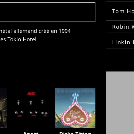
Tom Ho
Robin 
étal allemand créé en 1994
des
Tokio Hotel
.
Linkin 
Angst
Dicke Titten