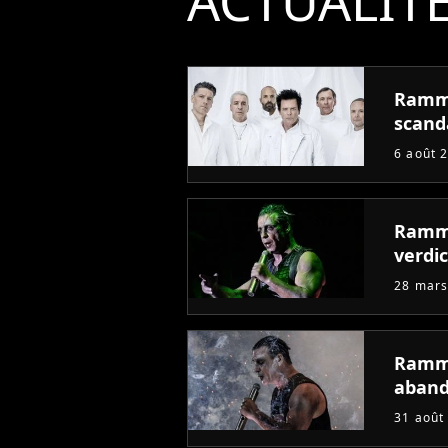
ACTUALIT
Ramms
scand
6 août 
Ramms
verdic
28 mars
Ramms
aban
31 août