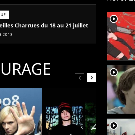
QUE
player2
eilles Charrues du 18 au 21 juillet
et 2013
OURAGE
player2
chevron_left
chevron_right
player2