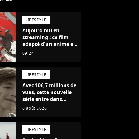
LIFESTYLE
Aujourd'hui en
streaming : ce film
adapté d'un anime et
noté 98% est à voir
09:24
absolument... sinon
vous ne comprendrez
plus la série
LIFESTYLE
Avec 106,7 millions de
vues, cette nouvelle
série entre dans
l'histoire de Netflix en
6 août 2026
seulement 48 jours
LIFESTYLE