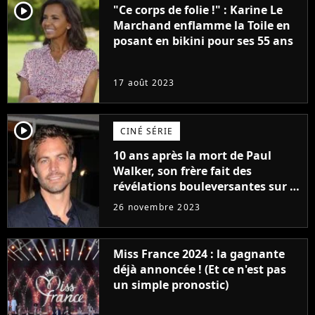
player2
"Ce corps de folie !" : Karine Le
Marchand enflamme la Toile en
posant en bikini pour ses 55 ans
17 août 2023
player2
CINÉ SÉRIE
10 ans après la mort de Paul
Walker, son frère fait des
révélations bouleversantes sur la
réaction des acteurs de Fast and
26 novembre 2023
Furious
Miss France 2024 : la gagnante
déjà annoncée ! (Et ce n'est pas
un simple pronostic)