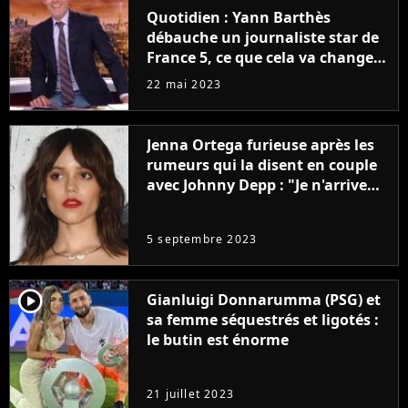
Quotidien : Yann Barthès
débauche un journaliste star de
France 5, ce que cela va changer
à la rentrée
22 mai 2023
Jenna Ortega furieuse après les
rumeurs qui la disent en couple
avec Johnny Depp : "Je n'arrive
même pas..."
5 septembre 2023
player2
Gianluigi Donnarumma (PSG) et
sa femme séquestrés et ligotés :
le butin est énorme
21 juillet 2023