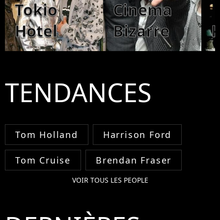
Tokio
Cinema
Hotel
Bizarre
K
TENDANCES
Tom Holland
Harrison Ford
Tom Cruise
Brendan Fraser
VOIR TOUS LES PEOPLE