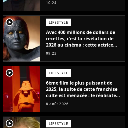
milliards de recettes
10:24
player2
LIFESTYLE
Avec 400 millions de dollars de
recettes, c'est la révélation de
2026 au cinéma : cette actrice
adorée prête à remplacer
09:23
Jennifer Lawrence chez Marvel
player2
LIFESTYLE
6ème film le plus puissant de
2025, la suite de cette franchise
culte est menacée : le réalisateur
claque la porte pour "différends
8 août 2026
créatifs"
player2
LIFESTYLE