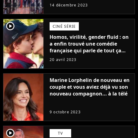
14 décembre 2023
player2
CINÉ SÉRIE
Homos, virilité, gender fluid : on
a enfin trouvé une comédie
française qui parle de tout ça
sans être super ringarde
20 avril 2023
Marine Lorphelin de nouveau en
couple et vous aviez déjà vu son
nouveau compagnon... à la télé
9 octobre 2023
player2
TV