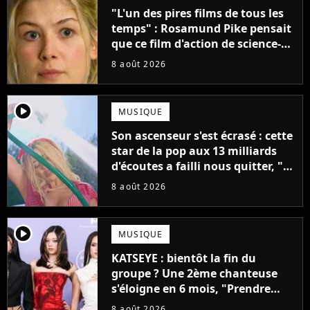
"L'un des pires films de tous les
temps" : Rosamund Pike pensait
que ce film d'action de science-
fiction avec Dwayne Johnson
8 août 2026
mettrait fin à sa carrière
player2
MUSIQUE
Son ascenseur s'est écrasé : cette
star de la pop aux 13 milliards
d'écoutes a failli nous quitter, "Je
pensais ne plus jamais chanter"
8 août 2026
player2
MUSIQUE
KATSEYE : bientôt la fin du
groupe ? Une 2ème chanteuse
s'éloigne en 6 mois, "Prendre
cette décision n’a pas été facile"
8 août 2026