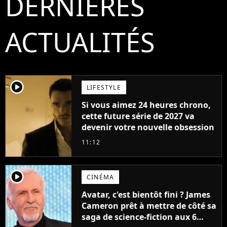
DERNIÈRES
ACTUALITÉS
player2
LIFESTYLE
Si vous aimez 24 heures chrono,
cette future série de 2027 va
devenir votre nouvelle obsession
11:12
player2
CINÉMA
Avatar, c'est bientôt fini ? James
Cameron prêt à mettre de côté sa
saga de science-fiction aux 6