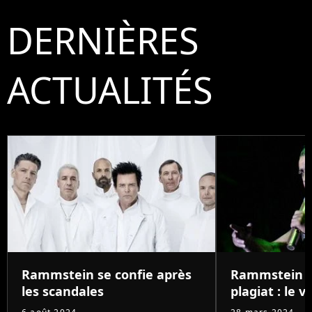
DERNIÈRES
ACTUALITÉS
Rammstein se confie après
Rammstein a
les scandales
plagiat : le ve