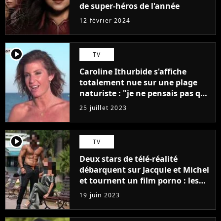
de super-héros de l'année
12 février 2024
player2
TV
Caroline Ithurbide s'affiche
totalement nue sur une plage
naturiste : "je ne pensais pas que
j'arriverais à le faire..."
25 juillet 2023
player2
TV
Deux stars de télé-réalité
débarquent sur Jacquie et Michel
et tournent un film porno : les
premières images du tournage
19 juin 2023
(exclu)