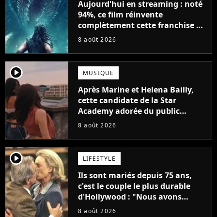
Aujourd'hui en streaming : noté
94%, ce film réinvente
complètement cette franchise de
science-fiction vieille de 40 ans
8 août 2026
player2
MUSIQUE
Après Marine et Helena Bailly,
cette candidate de la Star
Academy adorée du public
annonce son premier album,
8 août 2026
"C'est tellement puissant"
player2
LIFESTYLE
Ils sont mariés depuis 75 ans,
c'est le couple le plus durable
d'Hollywood : "Nous avons
avancé jour après jour, et les
8 août 2026