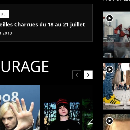
QUE
player2
eilles Charrues du 18 au 21 juillet
et 2013
OURAGE
player2
chevron_left
chevron_right
player2