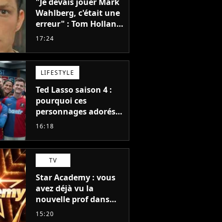
"Je devais jouer Mark
Wahlberg, c'était une
erreur" : Tom Holland,
la star de Spider-Man,
17:24
ne referait pas ce
blockbuster
LIFESTYLE
Ted Lasso saison 4 :
pourquoi ces
personnages adorés
des fans ne sont pas
16:18
dans la suite ?
TV
Star Academy : vous
avez déjà vu la
nouvelle prof dans
The Voice et aux
15:20
Enfoirés