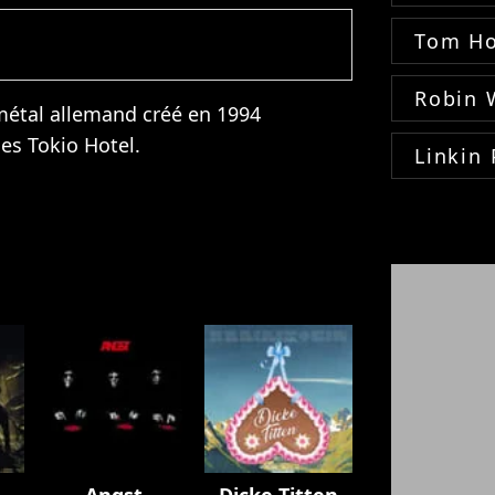
Tom Ho
Robin 
étal allemand créé en 1994
des
Tokio Hotel
.
Linkin 
Angst
Dicke Titten