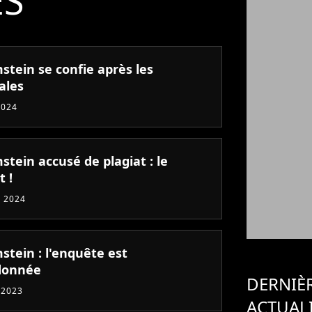
ÉS
tein se confie après les
ales
2024
tein accusé de plagiat : le
t !
 2024
tein : l'enquête est
donnée
DERNIÈ
 2023
ACTUAL