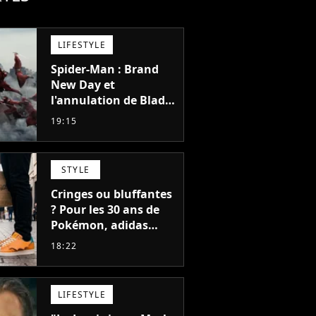
LIFESTYLE
Spider-Man : Brand
New Day et
l'annulation de Blade
montrent que Marvel
19:15
n'est plus capable de
faire quoi que ce soit
de simple
STYLE
Cringes ou bluffantes
? Pour les 30 ans de
Pokémon, adidas
dévoile une énorme
18:22
collection de sneakers
et je ne sais pas quoi
en penser
LIFESTYLE