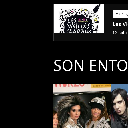
MUSI
Les Vi
12 juill
SON ENT