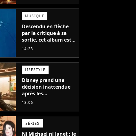
MUSIQUE
Descendu en flèche
par la critique à sa
sortie, cet album est
en train de devenir le
14:23
plus populaire de son
auteur
LIFESTYLE
Disney prend une
décision inattendue
après les
"performances
13:06
mitigées" de Vaiana
et The Mandalorian &
Grogu au box-office
SÉRIES
Ni Michael ni Janet : le