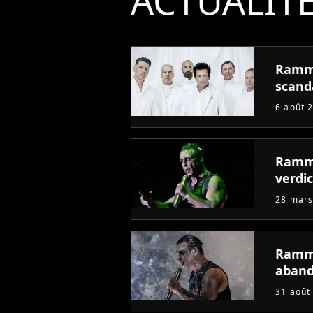
ACTUALIT
Ramms
scand
6 août 
Ramms
verdic
28 mars
Ramms
aban
31 août