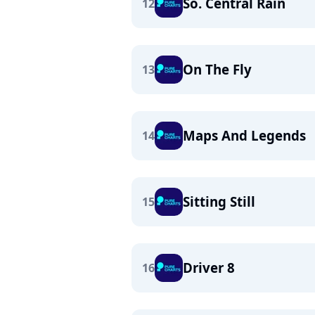
So. Central Rain
12
On The Fly
13
Maps And Legends
14
Sitting Still
15
Driver 8
16