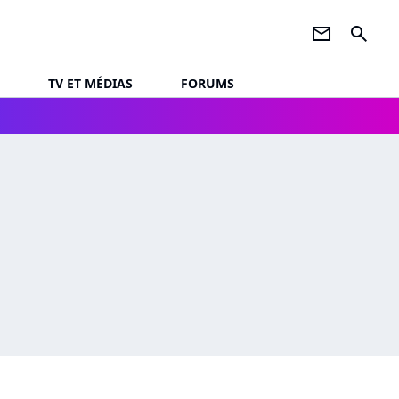
newsletter
search
TV ET MÉDIAS
FORUMS