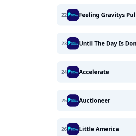
Feeling Gravitys Pul
22
Until The Day Is Do
23
Accelerate
24
Auctioneer
25
Little America
26