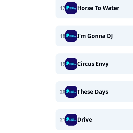
Horse To Water
17
I'm Gonna DJ
18
Circus Envy
19
These Days
20
Drive
21