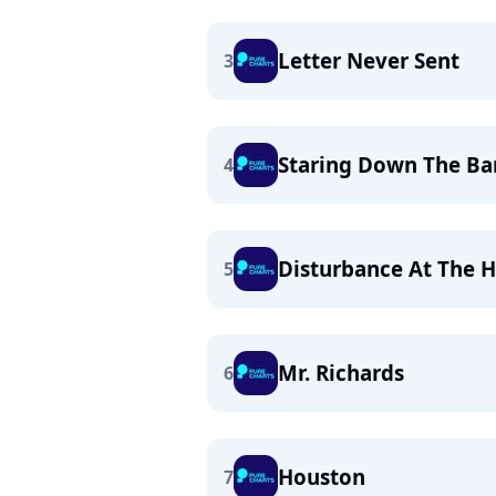
Letter Never Sent
3
Staring Down The Bar
4
Disturbance At The 
5
Mr. Richards
6
Houston
7