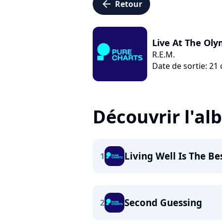
arrow_left
Retour
Live At The Oly
R.E.M.
Date de sortie: 21
Découvrir l'a
Living Well Is The B
1
Second Guessing
2