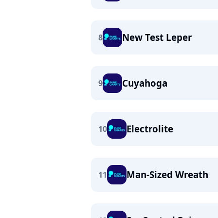
New Test Leper
8
Cuyahoga
9
Electrolite
10
Man-Sized Wreath
11