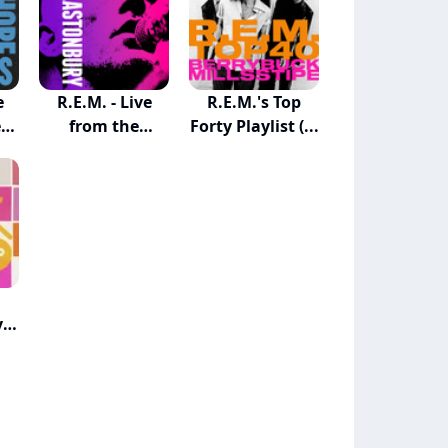
e
R.E.M. - Live
R.E.M.'s Top
e
from the
Forty Playlist (...
Pyrami...
y