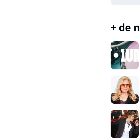
+ de n