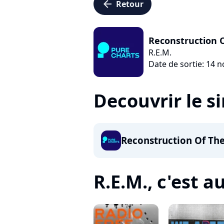
arrow_left
Retour
Reconstruction O
R.E.M.
Date de sortie: 14
Decouvrir le s
Reconstruction Of The
R.E.M., c'est au