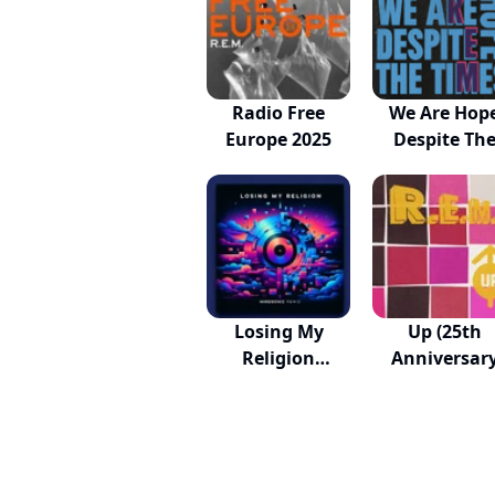
Radio Free
We Are Hop
Europe 2025
Despite Th
Times
Losing My
Up (25th
Religion
Anniversar
(Mikosonic...
Edition)