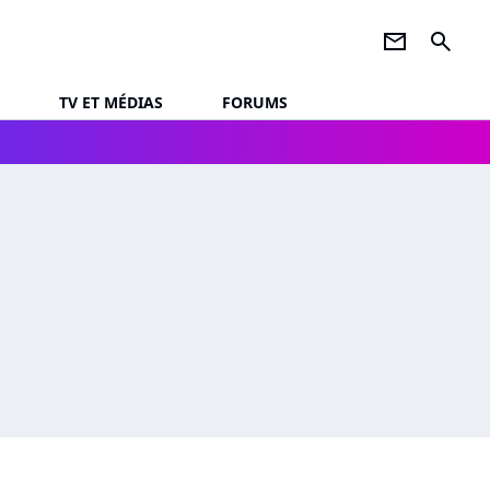
newsletter
search
TV ET MÉDIAS
FORUMS