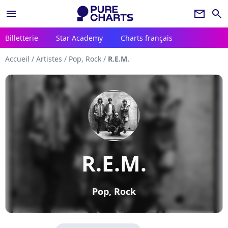
menu
newsletter
search
Billetterie
Star Academy
Charts français
Accueil
/
Artistes
/
Pop, Rock
/
R.E.M.
R.E.M.
Pop, Rock