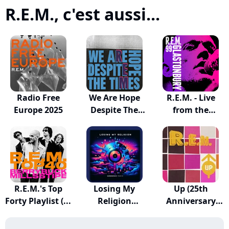
R.E.M., c'est aussi...
Radio Free
We Are Hope
R.E.M. - Live
Europe 2025
Despite The
from the
Times
Pyrami...
R.E.M.'s Top
Losing My
Up (25th
Forty Playlist (...
Religion
Anniversary
(Mikosonic...
Edition)