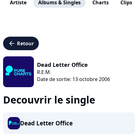
Artiste
Albums & Singles
Charts
Clips
arrow_left
Retour
Dead Letter Office
R.E.M.
Date de sortie: 13 octobre 2006
Decouvrir le single
Dead Letter Office