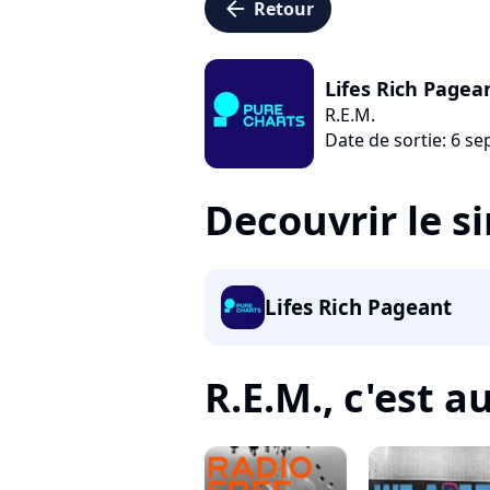
arrow_left
Retour
Lifes Rich Pagea
R.E.M.
Date de sortie: 6 s
Decouvrir le s
Lifes Rich Pageant
R.E.M., c'est au