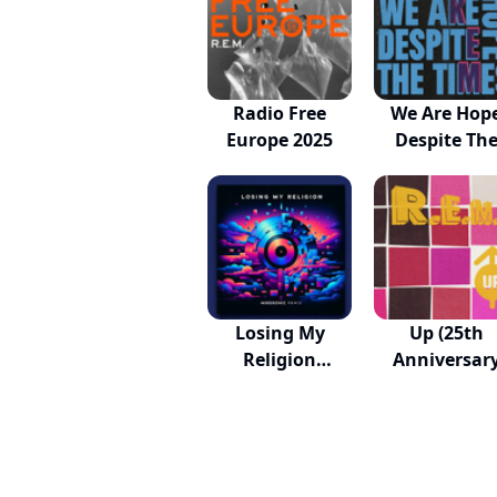
Radio Free
We Are Hop
Europe 2025
Despite Th
Times
Losing My
Up (25th
Religion
Anniversar
(Mikosonic...
Edition)