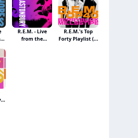
e
R.E.M. - Live
R.E.M.'s Top
e
from the
Forty Playlist (...
Pyrami...
y