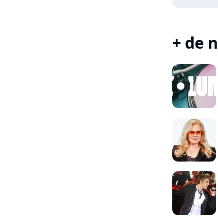
+ de n