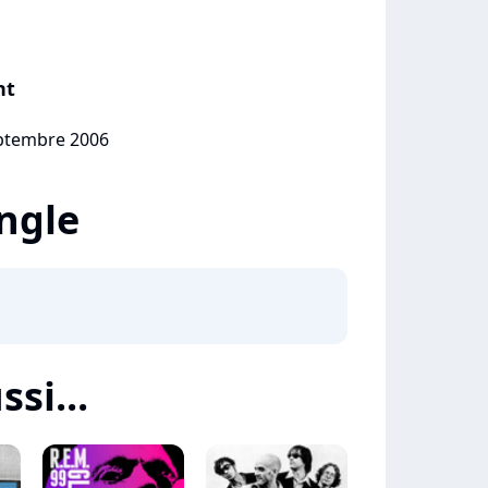
nt
eptembre 2006
ingle
ssi...