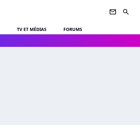
newsletter
search
TV ET MÉDIAS
FORUMS