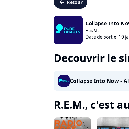
arrow_left
Retour
Collapse Into N
R.E.M.
Date de sortie: 10 j
Decouvrir le s
Collapse Into Now -
R.E.M., c'est au