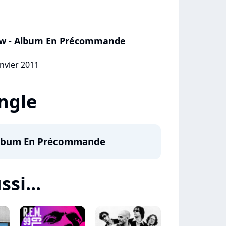
ow - Album En Précommande
anvier 2011
ingle
 Album En Précommande
ssi...