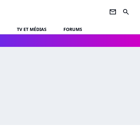
newsletter
search
TV ET MÉDIAS
FORUMS