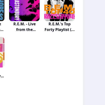
e
R.E.M. - Live
R.E.M.'s Top
e
from the
Forty Playlist (...
Pyrami...
y