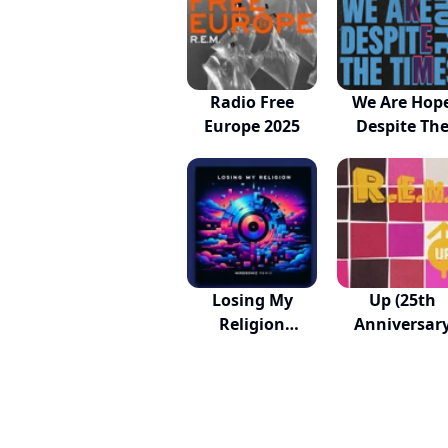
Radio Free
We Are Hop
Europe 2025
Despite Th
Times
Losing My
Up (25th
Religion
Anniversar
(Mikosonic...
Edition)