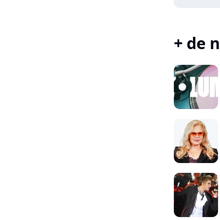
+ de n