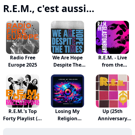
R.E.M., c'est aussi...
Radio Free
We Are Hope
R.E.M. - Live
Europe 2025
Despite The
from the
Times
Pyrami...
R.E.M.'s Top
Losing My
Up (25th
Forty Playlist (...
Religion
Anniversary
(Mikosonic...
Edition)