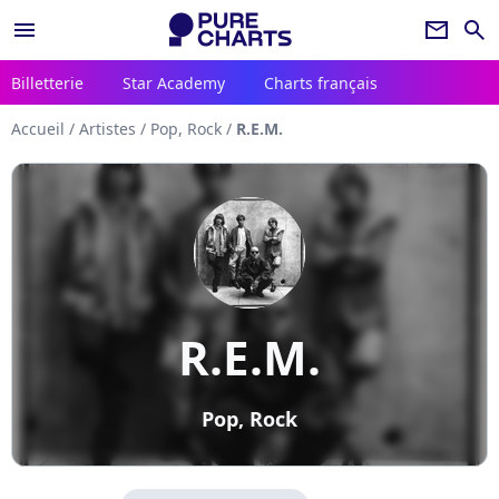
menu
newsletter
search
Billetterie
Star Academy
Charts français
Accueil
/
Artistes
/
Pop, Rock
/
R.E.M.
R.E.M.
Pop, Rock