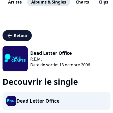
Artiste
Albums & Singles
Charts
Clips
arrow_left
Retour
Dead Letter Office
R.E.M.
Date de sortie: 13 octobre 2006
Decouvrir le single
Dead Letter Office