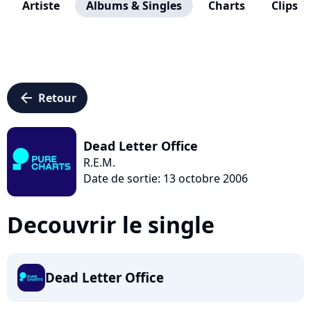
Artiste
Albums & Singles
Charts
Clips
arrow_left
Retour
Dead Letter Office
R.E.M.
Date de sortie: 13 octobre 2006
Decouvrir le single
Dead Letter Office