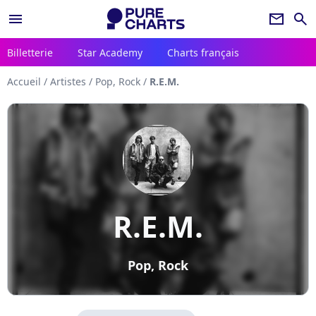
menu
newsletter
search
Billetterie
Star Academy
Charts français
Accueil
/
Artistes
/
Pop, Rock
/
R.E.M.
R.E.M.
Pop, Rock