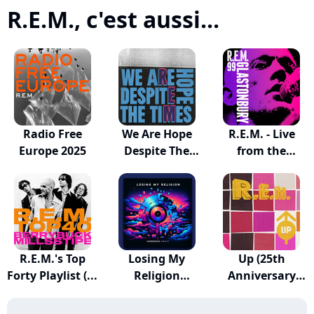
R.E.M., c'est aussi...
Radio Free
We Are Hope
R.E.M. - Live
Europe 2025
Despite The
from the
Times
Pyrami...
R.E.M.'s Top
Losing My
Up (25th
Forty Playlist (...
Religion
Anniversary
(Mikosonic...
Edition)