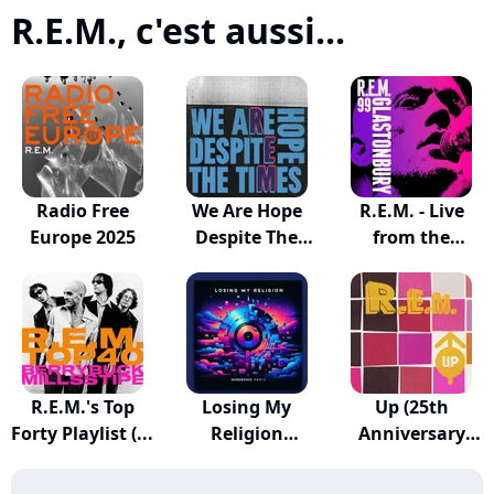
R.E.M., c'est aussi...
Radio Free
We Are Hope
R.E.M. - Live
Europe 2025
Despite The
from the
Times
Pyrami...
R.E.M.'s Top
Losing My
Up (25th
Forty Playlist (...
Religion
Anniversary
(Mikosonic...
Edition)