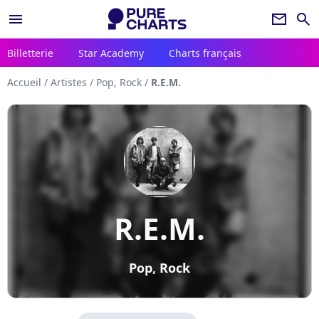
menu
newsletter
search
Billetterie
Star Academy
Charts français
Accueil
/
Artistes
/
Pop, Rock
/
R.E.M.
R.E.M.
Pop, Rock