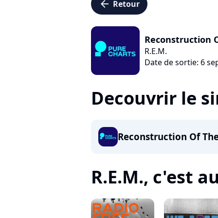
arrow_left
Retour
Reconstruction O
R.E.M.
Date de sortie: 6 s
Decouvrir le s
Reconstruction Of The
R.E.M., c'est au