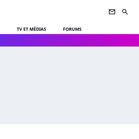
newsletter
search
TV ET MÉDIAS
FORUMS