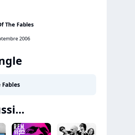
f The Fables
eptembre 2006
ingle
 Fables
ssi...