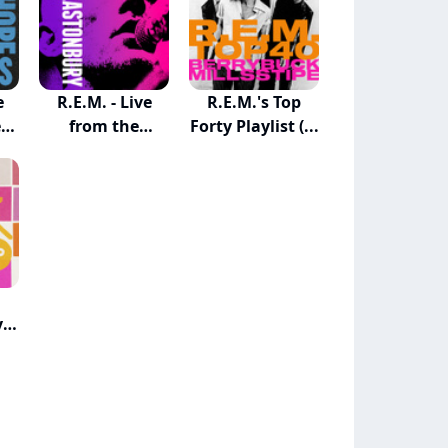
e
R.E.M. - Live
R.E.M.'s Top
e
from the
Forty Playlist (...
Pyrami...
y