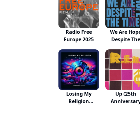
Radio Free
We Are Hop
Europe 2025
Despite Th
Times
Losing My
Up (25th
Religion
Anniversar
(Mikosonic...
Edition)