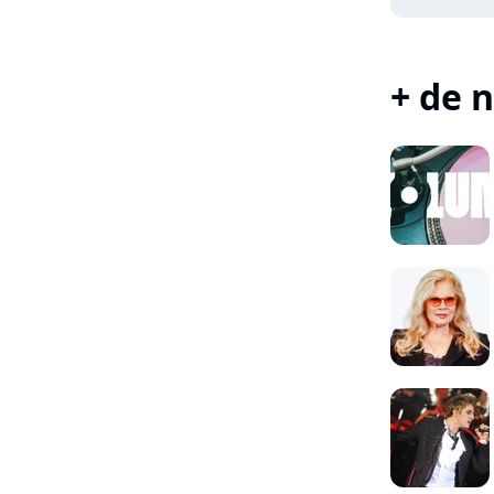
+ de n