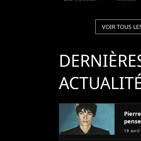
VOIR TOUS LE
DERNIÈRE
ACTUALIT
Pierre
pense
19 avril