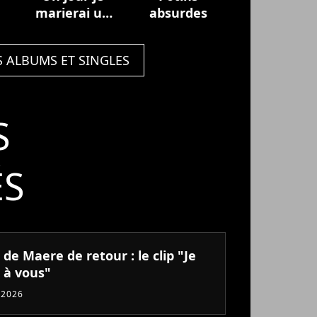
marierai un
absurdes
ange
S ALBUMS ET SINGLES
S
ÉS
 de Maere de retour : le clip "Je
 à vous"
 2026