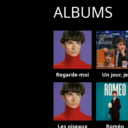
ALBUMS
Regarde-moi
Un jour, j
Les oiseaux
Roméo