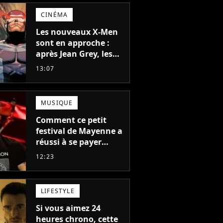
CINÉMA
Les nouveaux X-Men
sont en approche :
après Jean Grey, les
acteurs qui vont jouer
13:07
Emma Frost et
Cyclope trouvés !
MUSIQUE
Comment ce petit
festival de Mayenne a
réussi à se payer
Robbie Williams, Jul et
12:23
Damso cette année ?
LIFESTYLE
Si vous aimez 24
heures chrono, cette