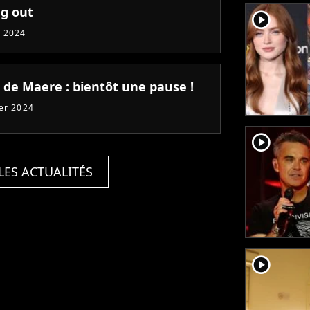
g out
player2
 2024
e de Maere : bientôt une pause !
ier 2024
player2
LES ACTUALITÉS
player2