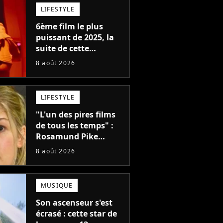
Lawrence chez Marvel
LIFESTYLE
6ème film le plus
puissant de 2025, la
suite de cette
franchise culte est
8 août 2026
menacée : le
réalisateur claque la
porte pour "différends
LIFESTYLE
créatifs"
"L'un des pires films
de tous les temps" :
Rosamund Pike
pensait que ce film
8 août 2026
d'action de science-
fiction avec Dwayne
Johnson mettrait fin à
MUSIQUE
sa carrière
Son ascenseur s'est
écrasé : cette star de