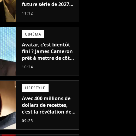
future série de 2027
va devenir votre
11:12
nouvelle obsession
CINÉMA
Avatar, c'est bientôt
fini ? James Cameron
prêt à mettre de côté
sa saga de science-
10:24
fiction aux 6 milliards
de recettes
LIFESTYLE
Avec 400 millions de
dollars de recettes,
c'est la révélation de
2026 au cinéma : cette
09:23
actrice adorée prête à
remplacer Jennifer