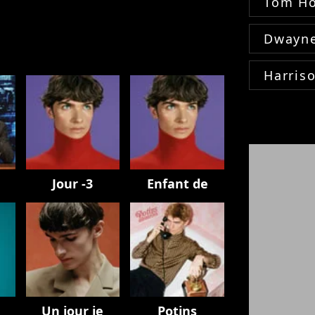
Tom Ho
Dwayne
Harris
e
Jour -3
Enfant de
Un jour je
Potins