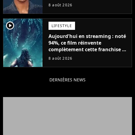
Will Smith
8 août 2026
player2
LIFESTYLE
Aujourd'hui en streaming : noté
94%, ce film réinvente
complètement cette franchise de
science-fiction vieille de 40 ans
8 août 2026
DERNIÈRES NEWS