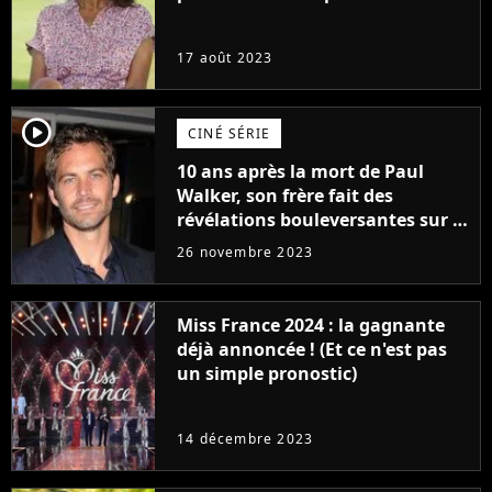
17 août 2023
player2
CINÉ SÉRIE
10 ans après la mort de Paul
Walker, son frère fait des
révélations bouleversantes sur la
réaction des acteurs de Fast and
26 novembre 2023
Furious
Miss France 2024 : la gagnante
déjà annoncée ! (Et ce n'est pas
un simple pronostic)
14 décembre 2023