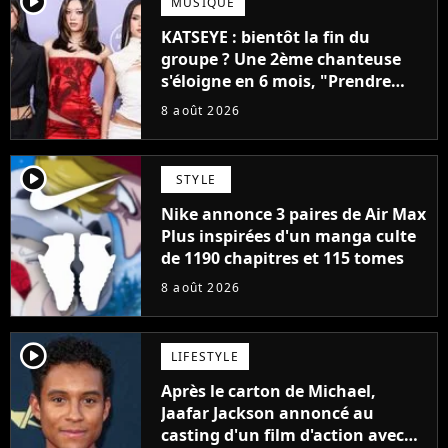
player2
MUSIQUE
KATSEYE : bientôt la fin du
groupe ? Une 2ème chanteuse
s'éloigne en 6 mois, "Prendre
cette décision n’a pas été facile"
8 août 2026
player2
STYLE
Nike annonce 3 paires de Air Max
Plus inspirées d'un manga culte
de 1190 chapitres et 115 tomes
8 août 2026
player2
LIFESTYLE
Après le carton de Michael,
Jaafar Jackson annoncé au
casting d'un film d'action avec