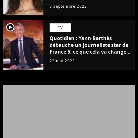
5 septembre 2023
player2
TV
Quotidien : Yann Barthès
débauche un journaliste star de
France 5, ce que cela va changer
à la rentrée
22 mai 2023