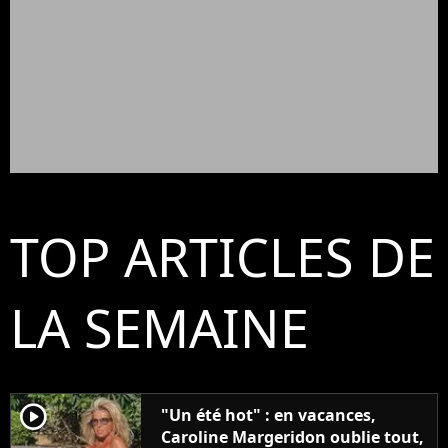
TOP ARTICLES DE
LA SEMAINE
player2
"Un été hot" : en vacances,
Caroline Margeridon oublie tout,