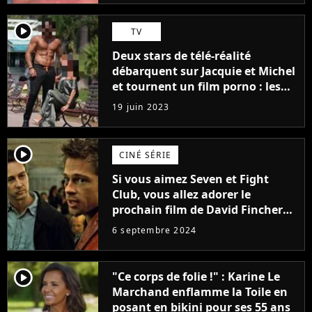
player2
TV
Deux stars de télé-réalité
débarquent sur Jacquie et Michel
et tournent un film porno : les
premières images du tournage
19 juin 2023
(exclu)
player2
CINÉ SÉRIE
Si vous aimez Seven et Fight
Club, vous allez adorer le
prochain film de David Fincher
avec lequel il se réinvente
6 septembre 2024
complètement
player2
"Ce corps de folie !" : Karine Le
Marchand enflamme la Toile en
posant en bikini pour ses 55 ans