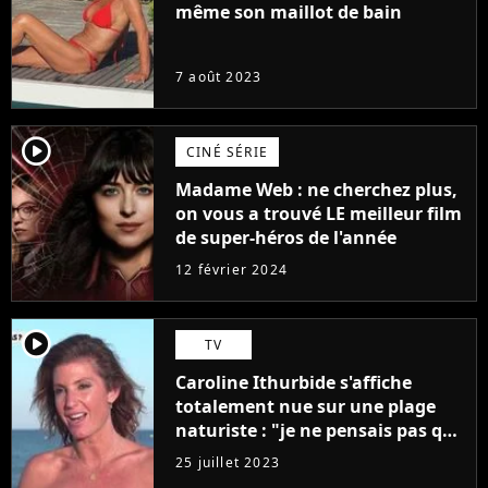
même son maillot de bain
7 août 2023
player2
CINÉ SÉRIE
Madame Web : ne cherchez plus,
on vous a trouvé LE meilleur film
de super-héros de l'année
12 février 2024
player2
TV
Caroline Ithurbide s'affiche
totalement nue sur une plage
naturiste : "je ne pensais pas que
j'arriverais à le faire..."
25 juillet 2023