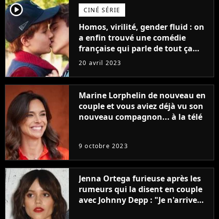
player2
CINÉ SÉRIE
Homos, virilité, gender fluid : on
a enfin trouvé une comédie
française qui parle de tout ça
sans être super ringarde
20 avril 2023
Marine Lorphelin de nouveau en
couple et vous aviez déjà vu son
nouveau compagnon... à la télé
9 octobre 2023
Jenna Ortega furieuse après les
rumeurs qui la disent en couple
avec Johnny Depp : "Je n'arrive
même pas..."