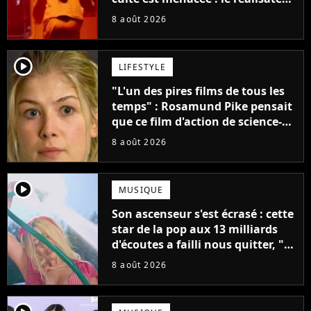
claque la porte pour "différends
8 août 2026
créatifs"
player2
LIFESTYLE
"L'un des pires films de tous les
temps" : Rosamund Pike pensait
que ce film d'action de science-
fiction avec Dwayne Johnson
8 août 2026
mettrait fin à sa carrière
player2
MUSIQUE
Son ascenseur s'est écrasé : cette
star de la pop aux 13 milliards
d'écoutes a failli nous quitter, "Je
pensais ne plus jamais chanter"
8 août 2026