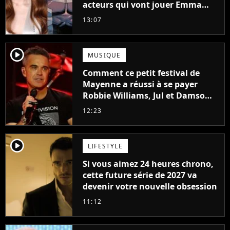
acteurs qui vont jouer Emma
Frost et Cyclope trouvés !
13:07
player2
MUSIQUE
Comment ce petit festival de
Mayenne a réussi à se payer
Robbie Williams, Jul et Damso
cette année ?
12:23
player2
LIFESTYLE
Si vous aimez 24 heures chrono,
cette future série de 2027 va
devenir votre nouvelle obsession
11:12