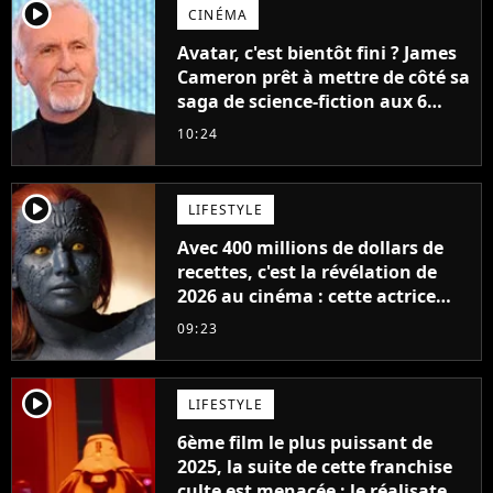
player2
CINÉMA
Avatar, c'est bientôt fini ? James
Cameron prêt à mettre de côté sa
saga de science-fiction aux 6
milliards de recettes
10:24
player2
LIFESTYLE
Avec 400 millions de dollars de
recettes, c'est la révélation de
2026 au cinéma : cette actrice
adorée prête à remplacer
09:23
Jennifer Lawrence chez Marvel
player2
LIFESTYLE
6ème film le plus puissant de
2025, la suite de cette franchise
culte est menacée : le réalisateur