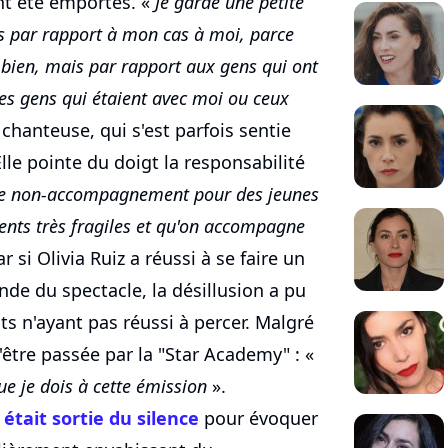
nt été emportés. «
Je garde une petite
 par rapport à mon cas à moi, parce
s bien, mais par rapport aux gens qui ont
les gens qui étaient avec moi ou ceux
 chanteuse, qui s'est parfois sentie
le pointe du doigt la responsabilité
 le non-accompagnement pour des jeunes
ents très fragiles et qu'on accompagne
ar si Olivia Ruiz a réussi à se faire un
de du spectacle, la désillusion a pu
nts n'ayant pas réussi à percer. Malgré
d'être passée par la "Star Academy" : «
que je dois à cette émission
».
 était sortie du silence
pour évoquer