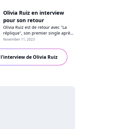
Olivia Ruiz en interview
pour son retour
Olivia Ruiz est de retour avec "La
réplique", son premier single après
sept d'absence. Ses romans à
November 11, 2023
succès, son nouvel album, son
engagement féministe, le retour de
la "Star Academy"... Interview avec
 l'interview de Olivia Ruiz
l'artiste !