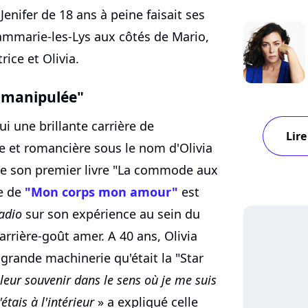
enifer de 18 ans à peine faisait ses
mmarie-les-Lys aux côtés de Mario,
rice et Olivia.
e manipulée"
i une brillante carrière de
Lire
ce et romancière sous le nom d'Olivia
e de son premier livre "La commode aux
te de
"Mon corps mon amour"
est
adio
sur son expérience au sein du
 arrière-goût amer. A 40 ans, Olivia
 grande machinerie qu'était la "Star
leur souvenir dans le sens où je me suis
tais à l'intérieur
» a expliqué celle