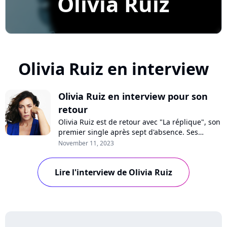
Olivia Ruiz
Olivia Ruiz en interview
Olivia Ruiz en interview pour son
retour
Olivia Ruiz est de retour avec "La réplique", son
premier single après sept d'absence. Ses
romans à succès, son nouvel album, son
November 11, 2023
engagement féministe, le retour de la "Star
Academy"... Interview avec l'artiste !
Lire l'interview de Olivia Ruiz