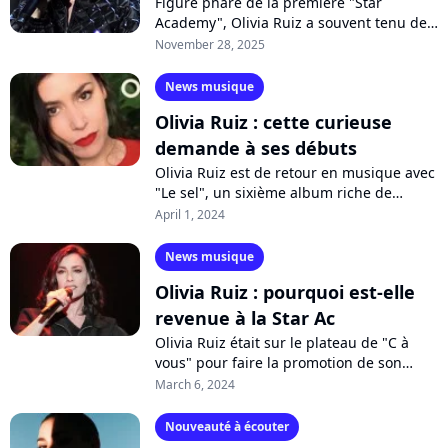
Figure phare de la première "Star
Academy", Olivia Ruiz a souvent tenu des
propos cinglants envers l'émission. Des
November 28, 2025
critiques qu'elle regrette aujourd'hui,...
News musique
Olivia Ruiz : cette curieuse
demande à ses débuts
Olivia Ruiz est de retour en musique avec
"Le sel", un sixième album riche de
nombreuses influences qu'elle est venue
April 1, 2024
présenter mercredi matin dans
"Bonjour...
News musique
Olivia Ruiz : pourquoi est-elle
revenue à la Star Ac
Olivia Ruiz était sur le plateau de "C à
vous" pour faire la promotion de son
nouvel album "La réplique". La chanteuse
March 6, 2024
a notamment expliqué pourquoi elle...
Nouveauté à écouter