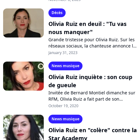
dévoile "La réplique", un premier...
Décès
Olivia Ruiz en deuil : "Tu vas
nous manquer"
Grande tristesse pour Olivia Ruiz. Sur les
réseaux sociaux, la chanteuse annonce la
mort de sa grand-mère, qu'elle
January 31, 2023
surnommait affectueusement "abuelita"...
News musique
Olivia Ruiz inquiète : son coup
de gueule
Invitée de Bernard Montiel dimanche sur
RFM, Olivia Ruiz a fait part de son
inquiétude face aux mesures
October 19, 2020
gouvernementales instaurées comme le
couvre-feu,...
News musique
Olivia Ruiz en "colère" contre la
Star Academy