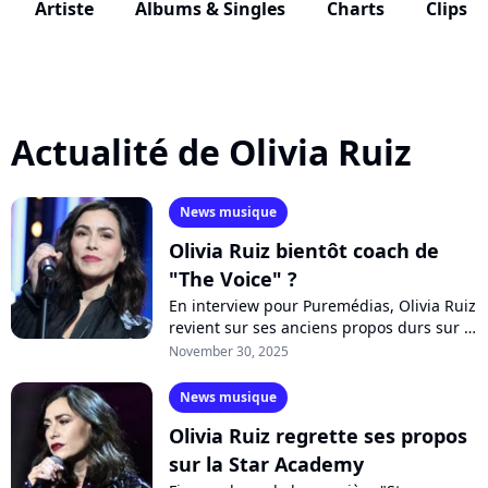
Artiste
Albums & Singles
Charts
Clips
Actualité de Olivia Ruiz
News musique
Olivia Ruiz bientôt coach de
"The Voice" ?
En interview pour Puremédias, Olivia Ruiz
revient sur ses anciens propos durs sur la
"Star Academy". Mais pourrait-elle
November 30, 2025
devenir coach de "The Voice" à...
News musique
Olivia Ruiz regrette ses propos
sur la Star Academy