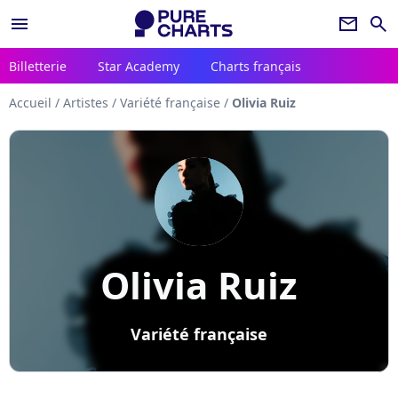
menu
newsletter
search
Billetterie
Star Academy
Charts français
Accueil
/
Artistes
/
Variété française
/
Olivia Ruiz
Olivia Ruiz
Variété française