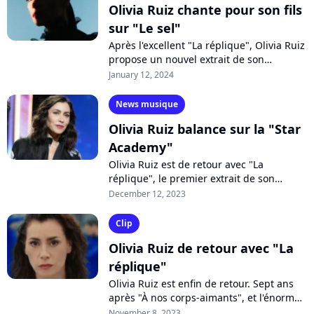
Olivia Ruiz chante pour son fils
sur "Le sel"
Après l'excellent "La réplique", Olivia Ruiz
propose un nouvel extrait de son
prochain album avec "Le sel", une
January 12, 2024
adorable déclaration d'amour à son fils...
News musique
Olivia Ruiz balance sur la "Star
Academy"
Olivia Ruiz est de retour avec "La
réplique", le premier extrait de son
nouvel album prévu le 1er mars 2024.
December 12, 2023
Invitée sur Europe 1, la chanteuse est
revenue...
Clip
Olivia Ruiz de retour avec "La
réplique"
Olivia Ruiz est enfin de retour. Sept ans
après "À nos corps-aimants", et l'énorme
succès de ses deux romans, la chanteuse
November 8, 2023