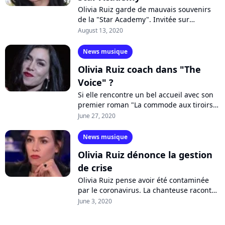
Olivia Ruiz garde de mauvais souvenirs
de la "Star Academy". Invitée sur
l'antenne de Sud Radio, la chanteuse a
August 13, 2020
déploré le manque d'accompagnement
des...
News musique
Olivia Ruiz coach dans "The
Voice" ?
Si elle rencontre un bel accueil avec son
premier roman "La commode aux tiroirs
de couleurs", Olivia Ruiz ne ferme pas la
June 27, 2020
porte à la musique. Celle qui...
News musique
Olivia Ruiz dénonce la gestion
de crise
Olivia Ruiz pense avoir été contaminée
par le coronavirus. La chanteuse raconte
ses symptômes et lance un petit tacle au
June 3, 2020
gouvernement quant à la gestion...