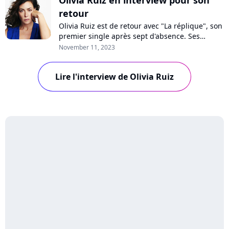
retour
Olivia Ruiz est de retour avec "La réplique", son
premier single après sept d'absence. Ses
romans à succès, son nouvel album, son
November 11, 2023
engagement féministe, le retour de la "Star
Academy"... Interview avec l'artiste !
Lire l'interview de Olivia Ruiz