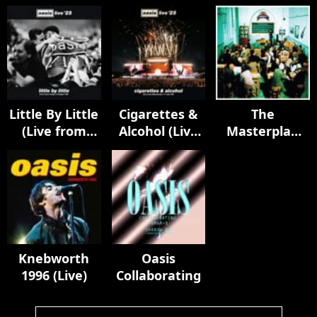
Dublin, 16
from
August '25)
Edinburgh, 9
August '25)
Little By Little
Cigarettes &
The
(Live from
Alcohol (Live
Masterplan
London, 2
from
(Remastered
August '25)
Manchester,
Edition)
11 July '25)
Knebworth
Oasis
1996 (Live)
Collaborating