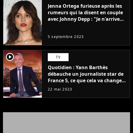
Jenna Ortega furieuse après les
rumeurs qui la disent en couple
avec Johnny Depp : "Je n'arrive
même pas..."
5 septembre 2023
player2
TV
Quotidien : Yann Barthès
débauche un journaliste star de
France 5, ce que cela va changer
à la rentrée
22 mai 2023