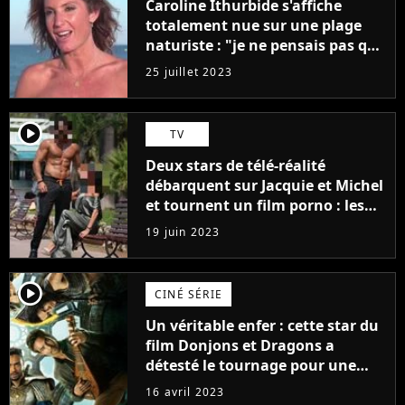
Caroline Ithurbide s'affiche
totalement nue sur une plage
naturiste : "je ne pensais pas que
j'arriverais à le faire..."
25 juillet 2023
player2
TV
Deux stars de télé-réalité
débarquent sur Jacquie et Michel
et tournent un film porno : les
premières images du tournage
19 juin 2023
(exclu)
player2
CINÉ SÉRIE
Un véritable enfer : cette star du
film Donjons et Dragons a
détesté le tournage pour une
raison très spéciale
16 avril 2023