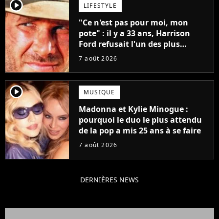
player2
LIFESTYLE
"Ce n'est pas pour moi, mon
pote" : il y a 33 ans, Harrison
Ford refusait l'un des plus
grands succès de tous les temps
7 août 2026
player2
MUSIQUE
Madonna et Kylie Minogue :
pourquoi le duo le plus attendu
de la pop a mis 25 ans à se faire
7 août 2026
DERNIÈRES NEWS