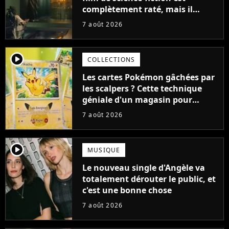
complètement raté, mais il
aurait pu être encore pire à
7 août 2026
cause de son acteur
player2
COLLECTIONS
Les cartes Pokémon gâchées par
les scalpers ? Cette technique
géniale d'un magasin pour
ruiner les revendeurs
7 août 2026
player2
MUSIQUE
Le nouveau single d'Angèle va
totalement dérouter le public, et
c'est une bonne chose
7 août 2026