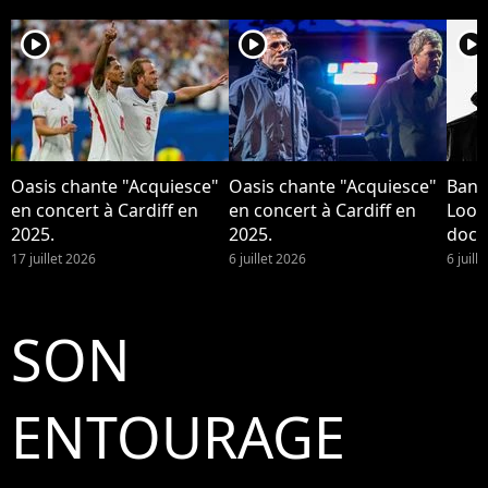
player2
player2
player2
Oasis chante "Acquiesce"
Oasis chante "Acquiesce"
Band
en concert à Cardiff en
en concert à Cardiff en
Look 
2025.
2025.
docu
17 juillet 2026
6 juillet 2026
6 juill
SON
ENTOURAGE