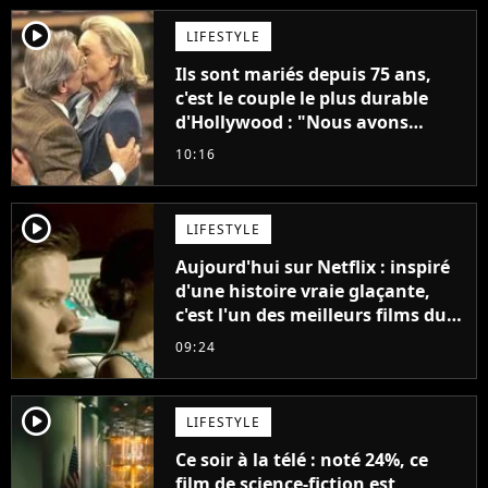
player2
LIFESTYLE
Ils sont mariés depuis 75 ans,
c'est le couple le plus durable
d'Hollywood : "Nous avons
avancé jour après jour, et les
10:16
jours se sont transformés en
décennies"
player2
LIFESTYLE
Aujourd'hui sur Netflix : inspiré
d'une histoire vraie glaçante,
c'est l'un des meilleurs films du
21ème siècle
09:24
player2
LIFESTYLE
Ce soir à la télé : noté 24%, ce
film de science-fiction est