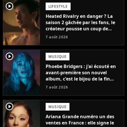
player2
LIFESTYLE
Heated Rivalry en danger ? La
saison 2 gâchée par les fans, le
créateur pousse un coup de
gueule
7 août 2026
player2
MUSIQUE
Phoebe Bridgers : j'ai écouté en
avant-première son nouvel
album, c'est le bijou de la fin
d'été
7 août 2026
player2
MUSIQUE
Ariana Grande numéro un des
ventes en France : elle signe le