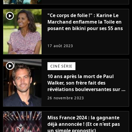
player2
"Ce corps de folie !" : Karine Le
Marchand enflamme la Toile en
posant en bikini pour ses 55 ans
17 août 2023
player2
CINÉ SÉRIE
10 ans après la mort de Paul
Walker, son frère fait des
révélations bouleversantes sur la
réaction des acteurs de Fast and
26 novembre 2023
Furious
Miss France 2024 : la gagnante
déjà annoncée ! (Et ce n'est pas
un simple pronostic)