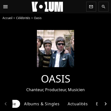
menu
newsletter
search
Accueil
Célébrités
Oasis
OASIS
Chanteur, Producteur, Musicien
chevron_left
chevron_right
ographie
Albums & Singles
Actualités
Entour