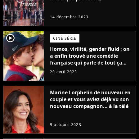
14 décembre 2023
player2
CINÉ SÉRIE
Homos, virilité, gender fluid : on
a enfin trouvé une comédie
française qui parle de tout ça
sans être super ringarde
20 avril 2023
Marine Lorphelin de nouveau en
couple et vous aviez déjà vu son
nouveau compagnon... à la télé
9 octobre 2023