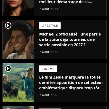
meilleur démarrage de sa
carrière avec son album Petal
7 août 2026
player2
LIFESTYLE
Michael 2 officialisé : une partie
de la suite déjà tournée, une
sortie possible en 2027 ?
7 août 2026
player2
CINÉMA
Le film Zelda marquera la toute
dernière apparition de cet acteur
emblématique disparu trop tôt
7 août 2026