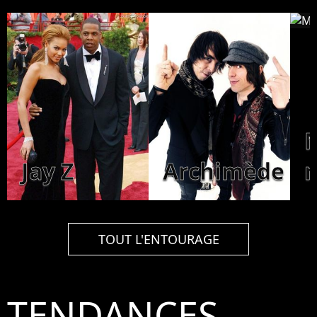
M
Jay Z
Archimède
n
TOUT L'ENTOURAGE
TENDANCES