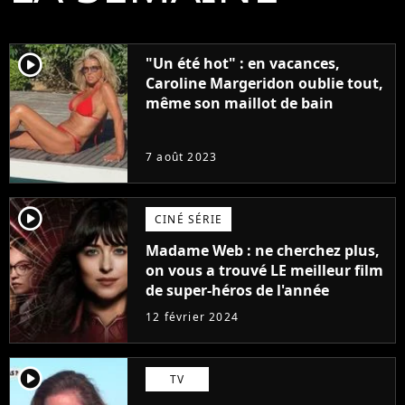
player2
"Un été hot" : en vacances,
Caroline Margeridon oublie tout,
même son maillot de bain
7 août 2023
player2
CINÉ SÉRIE
Madame Web : ne cherchez plus,
on vous a trouvé LE meilleur film
de super-héros de l'année
12 février 2024
player2
TV